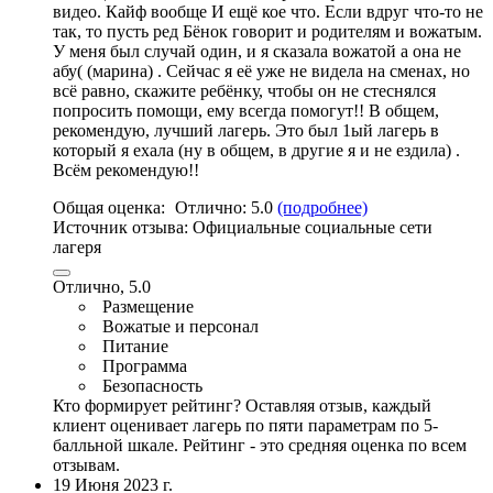
видео. Кайф вообще И ещë кое что. Если вдруг что-то не
так, то пусть ред Бëнок говорит и родителям и вожатым.
У меня был случай один, и я сказала вожатой а она не
абу( (марина) . Сейчас я еë уже не видела на сменах, но
всë равно, скажите ребëнку, чтобы он не стеснялся
попросить помощи, ему всегда помогут!! В общем,
рекомендую, лучший лагерь. Это был 1ый лагерь в
который я ехала (ну в общем, в другие я и не ездила) .
Всём рекомендую!!
Общая оценка:
Отлично:
5.0
(подробнее)
Источник отзыва:
Официальные социальные сети
лагеря
Отлично, 5.0
Размещение
Вожатые и персонал
Питание
Программа
Безопасность
Кто формирует рейтинг?
Оставляя отзыв, каждый
клиент оценивает лагерь по пяти параметрам по 5-
балльной шкале. Рейтинг - это средняя оценка по всем
отзывам.
19 Июня 2023 г.