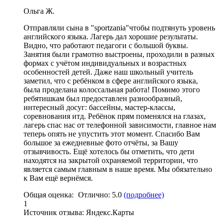
Ольга Ж.
Отправляли сына в "sportzania"чтобы подтянуть уровень
английского языка. Лагерь дал хорошие результаты.
Видно,
что работают педагоги с большой буквы
.
Занятия были грамотно выстроены, проходили в разных
формах с учётом индивидуальных и возрастных
особенностей детей. Даже наш школьный учитель
заметил, что с ребёнком в сфере английского языка,
была проделана колоссальная работа
! Помимо этого
ребятишкам был предоставлен разнообразный,
интересный досуг: бассейны,
мастер
-классы,
соревнования итд. Ребёнок прям поменялся на глазах,
лагерь спас нас от телефонной зависимости, главное нам
теперь опять не упустить этот момент. Спасибо Вам
большое за ежедневные фото отчёты, за Вашу
отзывчивость. Ещё хотелось бы отметить,
что дети
находятся на закрытой охраняемой территории
, что
является самым главным в наше время. Мы обязательно
к Вам ещё вернёмся.
Общая оценка:
Отлично:
5.0
(подробнее)
1
Источник отзыва:
Яндекс.Карты