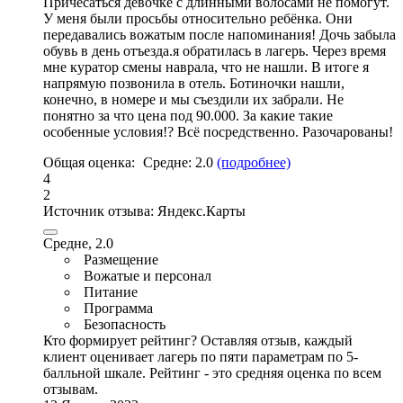
Причесаться девочке с длинными волосами не помогут.
У меня были просьбы относительно ребёнка.
Они
передавались вожатым после напоминания
! Дочь забыла
обувь в день отъезда.я обратилась в лагерь. Через время
мне куратор смены наврала, что не нашли. В итоге я
напрямую позвонила в отель. Ботиночки нашли,
конечно, в номере и мы съездили их забрали. Не
понятно за что цена под 90.000. За какие такие
особенные условия!? Всё посредственно. Разочарованы!
Общая оценка:
Средне:
2.0
(подробнее)
4
2
Источник отзыва:
Яндекс.Карты
Средне, 2.0
Размещение
Вожатые и персонал
Питание
Программа
Безопасность
Кто формирует рейтинг?
Оставляя отзыв, каждый
клиент оценивает лагерь по пяти параметрам по 5-
балльной шкале. Рейтинг - это средняя оценка по всем
отзывам.