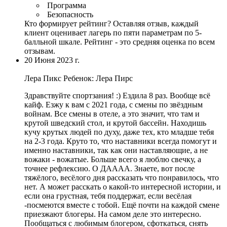
Программа
Безопасность
Кто формирует рейтинг?
Оставляя отзыв, каждый
клиент оценивает лагерь по пяти параметрам по 5-
балльной шкале. Рейтинг - это средняя оценка по всем
отзывам.
20 Июня 2023 г.
Лера Пикс
Ребенок: Лера Пирс
Здравствуйте спортзания! :) Ездила 8 раз. Вообще всë
кайф. Езжу к вам с 2021 года, с смены по звëздным
войнам. Все смены в отеле, а это значит,
что там и
крутой шведский стол
,
и крутой бассейн
. Находишь
кучу крутых людей по духу, даже тех, кто младше тебя
на 2-3 года. Круто то, что наставники всегда помогут и
именно наставники, так как они наставляющие, а не
вожаки -
вожатые
. Больше всего я люблю свечку, а
точнее рефлексию. О ДАААА. Знаете, вот после
тяжëлого, весëлого дня рассказать что понравилось, что
нет. А может расскать о какой-то интересной истории, и
если она грустная, тебя поддержат, если весëлая
-посмеются вместе с тобой. Ещë почти на каждой смене
приезжают блогеры. На самом деле это интересно.
Пообщаться с любимым блогером, сфоткаться, снять