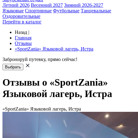
Летний 2026
Весенний 2027
Зимний 2026-2027
Языковые
Спортивные
Футбольные
Танцевальные
Оздоровительные
Перейти в каталог
Назад
|
Главная
Отзывы
«SportZania» Языковой лагерь, Истра
Забронируй путевку, прямо сейчас!
Выбрать
Отзывы о «SportZania»
Языковой лагерь, Истра
«SportZania» Языковой лагерь, Истра