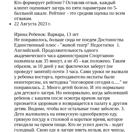
Кто формирует рейтинг?
Оставляя отзыв, каждый
клиент оценивает лагерь по пяти параметрам по 5-
балльной шкале. Рейтинг - это средняя оценка по всем
отзывам.
22 Августа 2023 г.
Ирина
Ребенок: Варвара, 13 лет
Не понравилось, больше сюда не поедем
Достоинства
Единственный плюс - "живой театр"
Недостатки
1.
Английский. Продолжительность одного
академического часа администрация Спортзании
назначила как 35 минут, а не 45 - как положено. Таким
образом, за 10 дней у вас фактически заберут (не
проведут занятий) почти 3 часа. Сами уроки не вызвали
у ребенка восторга, преподаватели-экспаты были
неинтересны, их методика "поговорим сегодня о....." не
понравилась. 2. Много детей болело. И это нормально
для детского лагеря. Но ненормально, когда заболевший
ребенок с кашлем после осмотра врачом лагеря
признается здоровым и возвращается в палату к другим
детям. Видимо, чтобы все остальные тоже заболели. 3.
Дети жаловались на невкусную однообразную еду,
грязную посуду в столовой и короткое время, которое
отводили на прием пищи. Кто не успел доесть - ходит
голодный. Свою еду в лагере иметь нельзя, все чипсы,