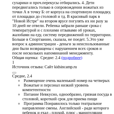
сухарики и проч.перекусы отбирались. 4. Дети
передвигались только в сопровождении вожатых из
точки А в точку Б: от корпуса на спортивную площадку,
от площадки до столовой и тд. В красивый парк в
"Новой Истре" на втором ярусе погулять их ни разу за
10 дней не отвели. Ребенка забрали раньше срока с
температурой и с плохими отзывами об уроках,
жалобами на еду, систему передвижений по территории.
Больше в Спортзанию, сказала, не поедет. 5.Это уже
вопрос к администрации - деньги за неиспользованные
дни были возвращены с нарушением всех сроков и
после нескольких напоминаний менеджменту.
Общая оценка:
Средне:
2.4
(подробнее)
1
Источник отзыва:
Cайт kidsincamp.ru
Средне, 2.4
Размещение
очень маленький номер на четверых
Вожатые и персонал
низкий уровень
компетентности
Питание
Невкусно, однообразно, грязная посуда в
столовой, короткий срок для приема пищи
Программа
Понравилось только театральное
направление смены. Английский - ради которого
ребенок и ехал - плохой, плюс - манипуляции