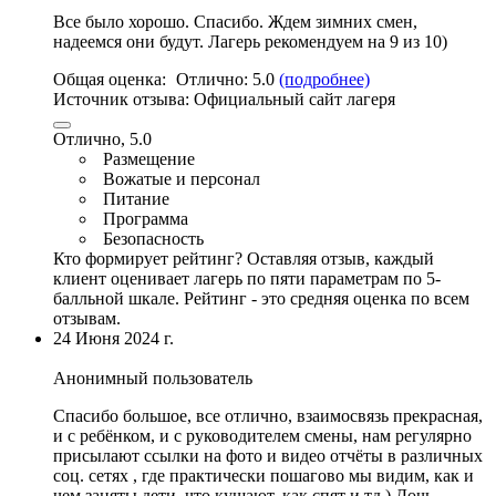
Все было хорошо. Спасибо. Ждем зимних смен,
надеемся они будут. Лагерь рекомендуем на 9 из 10)
Общая оценка:
Отлично:
5.0
(подробнее)
Источник отзыва:
Официальный сайт лагеря
Отлично, 5.0
Размещение
Вожатые и персонал
Питание
Программа
Безопасность
Кто формирует рейтинг?
Оставляя отзыв, каждый
клиент оценивает лагерь по пяти параметрам по 5-
балльной шкале. Рейтинг - это средняя оценка по всем
отзывам.
24 Июня 2024 г.
Анонимный пользователь
Спасибо большое, все отлично, взаимосвязь прекрасная,
и с ребёнком, и с руководителем смены, нам регулярно
присылают ссылки на фото и видео отчёты в различных
соц. сетях , где практически пошагово мы видим, как и
чем заняты дети, что кушают, как спят и тд.) Дочь