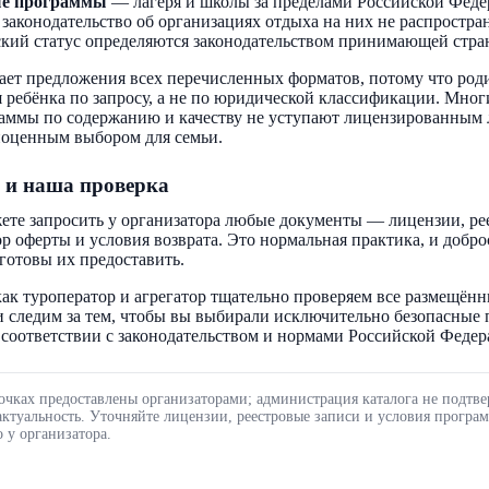
ые программы
— лагеря и школы за пределами Российской Феде
 законодательство об организациях отдыха на них не распростра
кий статус определяются законодательством принимающей стра
ает предложения всех перечисленных форматов, потому что род
 ребёнка по запросу, а не по юридической классификации. Мног
аммы по содержанию и качеству не уступают лицензированным 
ноценным выбором для семьи.
 и наша проверка
ете запросить у организатора любые документы — лицензии, ре
ор оферты и условия возврата. Это нормальная практика, и добр
готовы их предоставить.
ак туроператор и агрегатор тщательно проверяем все размещённ
 следим за тем, чтобы вы выбирали исключительно безопасные
соответствии с законодательством и нормами Российской Федер
очках предоставлены организаторами; администрация каталога не подтве
актуальность. Уточняйте лицензии, реестровые записи и условия програ
 у организатора.