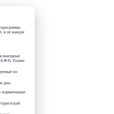
т программы
й, и не каждое
и выездные
24-ФЗ). Только
зуемые по
е дни,
ые нормативные
 туристский