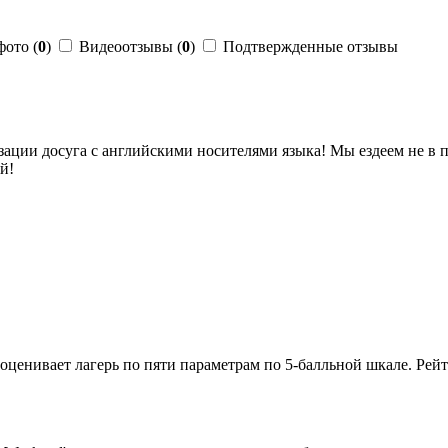
фото (
0
)
Видеоотзывы (
0
)
Подтвержденные отзывы
изации досуга с английскими носителями языка
! Мы ездеем не в
й!
оценивает лагерь по пяти параметрам по 5-балльной шкале. Рейти