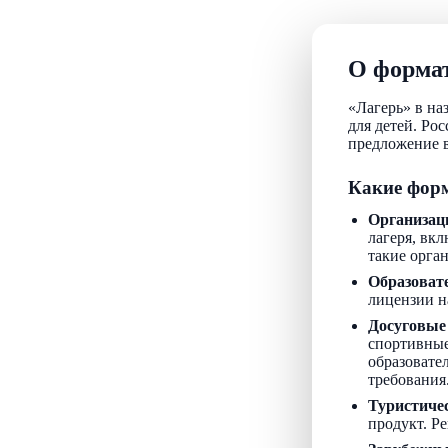
О формат
«Лагерь» в на
для детей. Ро
предложение в
Какие форм
Организац
лагеря, вкл
такие орга
Образоват
лицензии н
Досуговые
спортивные
образовате
требования
Туристиче
продукт. Р