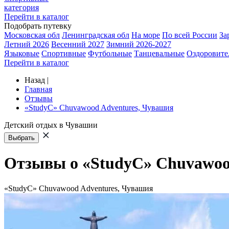
категория
Перейти в каталог
Подобрать путевку
Московская обл
Ленинградская обл
На море
По всей России
За
Летний 2026
Весенний 2027
Зимний 2026-2027
Языковые
Спортивные
Футбольные
Танцевальные
Оздоровите
Перейти в каталог
Назад
|
Главная
Отзывы
«StudyC» Chuvawood Adventures, Чувашия
Детский отдых в Чувашии
Выбрать
Отзывы о «StudyC» Chuvawoo
«StudyC» Chuvawood Adventures, Чувашия