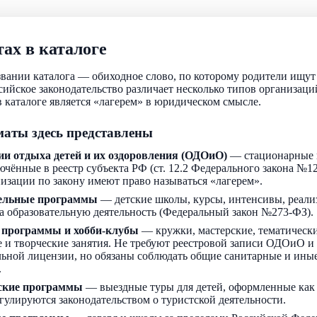
ах в каталоге
звании каталога — обиходное слово, по которому родители ищу
ссийское законодательство различает несколько типов организаци
 каталоге является «лагерем» в юридическом смысле.
аты здесь представлены
ии отдыха детей и их оздоровления (ОДОиО)
— стационарные 
ючённые в реестр субъекта РФ (ст. 12.2 Федерального закона №1
низации по закону имеют право называться «лагерем».
ельные программы
— детские школы, курсы, интенсивы, реали
а образовательную деятельность (Федеральный закон №273-ФЗ).
 программы и хобби-клубы
— кружки, мастерские, тематически
 и творческие занятия. Не требуют реестровой записи ОДОиО и
льной лицензии, но обязаны соблюдать общие санитарные и ин
.
ские программы
— выездные туры для детей, оформленные как
егулируются законодательством о туристской деятельности.