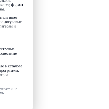
рации.
няется; формат
ны.
итель ищет
ие досуговые
лагерям и
естровые
осовестные
ые в каталоге
 программы,
ации.
рждает и не
ммы