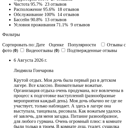
Чистота
95.7%
23 отзывов
Расположение
95.6%
18 отзывов
Обслуживание
100%
14 отзывов
Бассейн
90.8%
13 отзывов
Условия проживания
71.1%
9 отзывов
Фильтры
Сортировать по:
Дате
Оценке
Популярности
Отзывы c
фото (
0
)
Видеоотзывы (
0
)
Подтвержденные отзывы
6 Августа 2026 г.
Людмила Гончарова
Крутой отдых. Моя дочь была первый раз в детском
лагере. Все классно.
Внимательные вожатые
.
Организация отдыха очень продумана, все вовлечены в
процесс к подготовке выступлений (
разнообразные
мероприятия каждый день
). Моя дочь обычно не где не
участвует, только наблюдает. А здесь в лагере она
выступала, танцевала, рисовала. Как вожатым удалось
её завлечь, для меня загадка. Питание разнообразное,
для любого гурмана. Очень огромный плюс: в комнате
были только в троем.
В комнате душ
,
туалет
, сушилка