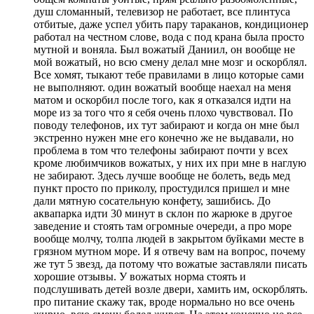
душ сломанный
, телевизор не работает, все плинтуса
отбитые,
даже успел убить пару тараканов
, кондиционер
работал на честном слове, вода с под крана была просто
мутной и воняла. Был вожатый Даниил, он вообще не
мой вожатый, но всю смену делал мне мозг и оскорблял.
Все хомят, тыкают тебе правилами в лицо которые сами
не выполняют. один вожатый вообще наехал на меня
матом и оскорбил после того,
как я отказался идти на
море из за того что я себя очень плохо чувствовал
. По
поводу телефонов, их тут забирают и когда он мне был
экстренно нужен мне его конечно же не выдавали, но
проблема в том что телефоны забирают почти у всех
кроме любимчиков вожатых, у них их при мне в наглую
не забирают. Здесь лучше вообще не болеть, ведь мед
пункт просто по приколу, простудился пришел и мне
дали мятную сосательную конфету, зашибись. До
аквапарка идти 30 минут в склон по жарюке в другое
заведение и стоять там огромные очереди, а про море
вообще молчу, толпа людей в закрытом буйками месте в
грязном мутном море. И я отвечу вам на вопрос, почему
же тут 5 звезд, да потому что вожатые заставляли писать
хорошие отзывы. У вожатых норма стоять и
подслушивать детей возле двери, хамить им, оскорблять.
про питание скажу так
, вроде нормально но все очень