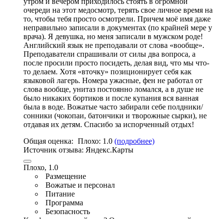
утром и вечером приходилось стоять в огромной
очереди на этот медосмотр, терять свое личное время на
то, чтобы тебя просто осмотрели. Причем моё имя даже
неправильно записали в документах (по крайней мере у
врача). Я девушка, но меня записали в мужском роде!
Английский язык не преподавали от слова «вообще»
.
Преподаватели спрашивали от силы два вопроса, а
после просили просто посидеть, делая вид, что мы что-
то делаем. Хотя «вточку» позиционирует себя как
языковой лагерь. Номера ужасные, фен не работал от
слова вообще, унитаз постоянно ломался,
а в душе не
было никаких бортиков и после купания вся ванная
была в воде
. Вожатые часто забирали себе полдники/
сонники (чокопаи, батончики и творожные сырки), не
отдавая их детям. Спасибо за испорченный отдых!
Общая оценка:
Плохо:
1.0
(подробнее)
Источник отзыва:
Яндекс.Карты
Плохо, 1.0
Размещение
Вожатые и персонал
Питание
Программа
Безопасность