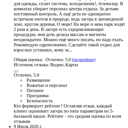
для одежды, сплит система, холодильник!, телевизор. В
комнатах убирает персонал центра отдыха. За детьми
постоянный контроль. А ещё дети не однократно
встречали енотов в природе, ведь лагерь в заповеднной
зоне, кругом деревья.
О море
! На море и аква парк водят
2 раза в день. В лагере есть оздоравливающие
процедуры, моя дочь делала массаж и магниты
неоднократно. Можно ещё много писать, но надо ехать.
Рекомендую одронозначно. Сделайте такой отдых для
взрослых уставших, кому за...
Общая оценка:
Отлично:
5.0
(подробнее)
Источник отзыва:
Яндекс.Карты
Отлично, 5.0
Размещение
Вожатые и персонал
Питание
Программа
Безопасность
Кто формирует рейтинг?
Оставляя отзыв, каждый
клиент оценивает лагерь по пяти параметрам по 5-
балльной шкале. Рейтинг - это средняя оценка по всем
отзывам.
9 Июля 2026 г.