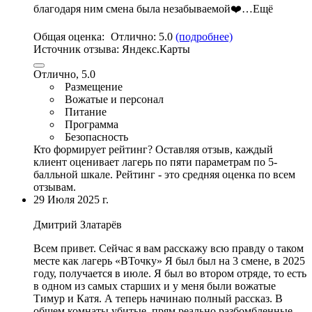
благодаря ним смена была незабываемой❤️…Ещё
Общая оценка:
Отлично:
5.0
(подробнее)
Источник отзыва:
Яндекс.Карты
Отлично, 5.0
Размещение
Вожатые и персонал
Питание
Программа
Безопасность
Кто формирует рейтинг?
Оставляя отзыв, каждый
клиент оценивает лагерь по пяти параметрам по 5-
балльной шкале. Рейтинг - это средняя оценка по всем
отзывам.
29 Июля 2025 г.
Дмитрий Златарёв
Всем привет. Сейчас я вам расскажу всю правду о таком
месте как лагерь «ВТочку» Я был был на 3 смене, в 2025
году, получается в июле. Я был во втором отряде,
то есть
в одном из самых старших и у меня были вожатые
Тимур и Катя
. А теперь начинаю полный рассказ.
В
общем комнаты убитые
, прям реально разбомбленные,