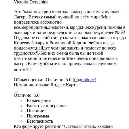
Victoria Deryabina
Это была моя третья поезда в лагерь,но самая лучшая!
Лагерь Вточку самый лучший во всём мире!Мне
понравилось абсолютно
всё,
мероприятия
,дискотеки,зарядки,экскурсии,
походы в
аквапарк и на море
,
шведский стол был безупречен
!
🫶🏻
Отдельное спасибо хочу сказать вожатым нашего отряда
Кирееву Захару и Романовой Карине
!💋Они всегда
поддержут,найдут чем нас занять и помогут во всех
трудностях💘Без них смена была бы не такой
позитивной и интересной!Мне очень понарвилось в
лагерь Вточку,обязательно приеду сюда следующим
летом!❤️‍🔥
Общая оценка:
Отлично:
5.0
(подробнее)
Источник отзыва:
Яндекс.Карты
Отлично, 5.0
Размещение
Вожатые и персонал
Питание
Программа
Безопасность
Кто формирует рейтинг?
Оставляя отзыв, каждый