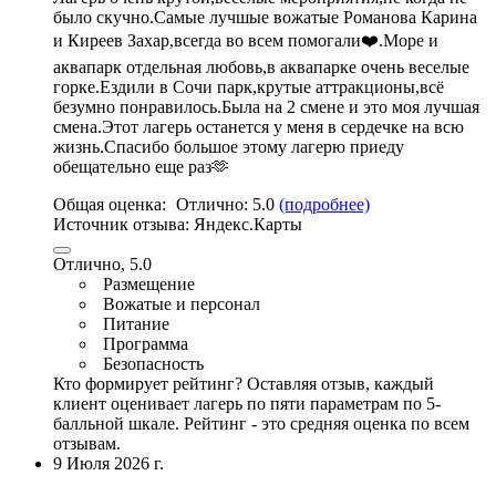
было скучно.
Самые лучшые вожатые Романова Карина
и Киреев Захар
,всегда во всем помогали❤️.Море и
аквапарк отдельная любовь,в аквапарке очень веселые
горке.Ездили в Сочи парк,крутые аттракционы,всё
безумно понравилось.Была на 2 смене и это моя лучшая
смена.Этот лагерь останется у меня в сердечке на всю
жизнь.Спасибо большое этому лагерю приеду
обещательно еще раз🫶
Общая оценка:
Отлично:
5.0
(подробнее)
Источник отзыва:
Яндекс.Карты
Отлично, 5.0
Размещение
Вожатые и персонал
Питание
Программа
Безопасность
Кто формирует рейтинг?
Оставляя отзыв, каждый
клиент оценивает лагерь по пяти параметрам по 5-
балльной шкале. Рейтинг - это средняя оценка по всем
отзывам.
9 Июля 2026 г.