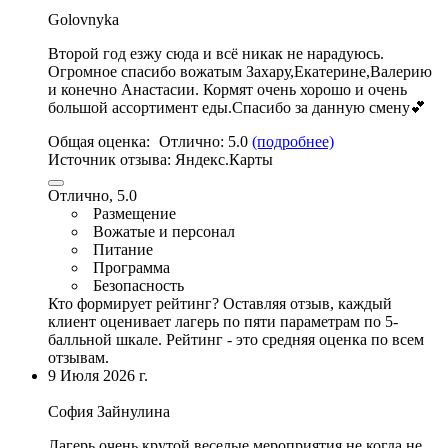
Golovnyka
Второй год езжу сюда и всё никак не нарадуюсь.
Огромное спасибо вожатым Захару
,Екатерине,Валерию
и конечно Анастасии. Кормят очень хорошо и очень
большой ассортимент еды.Спасибо за данную смену💕
Общая оценка:
Отлично:
5.0
(подробнее)
Источник отзыва:
Яндекс.Карты
Отлично, 5.0
Размещение
Вожатые и персонал
Питание
Программа
Безопасность
Кто формирует рейтинг?
Оставляя отзыв, каждый
клиент оценивает лагерь по пяти параметрам по 5-
балльной шкале. Рейтинг - это средняя оценка по всем
отзывам.
9 Июля 2026 г.
София Зайнулина
Лагерь очень крутой,
веселые мероприятия
,не когда не