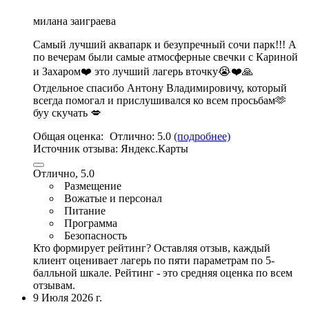
милана заиграева
Самый лучший аквапарк и безупречный сочи парк!!! А
по вечерам были самые атмосферные свечки с Кариной
и Захаром❤️ это лучший лагерь вточку😭❤️🙏
Отдельное спасибо Антону Владимировичу, который
всегда помогал и прислушивался ко всем просьбам🫶
буу скучать 💋
Общая оценка:
Отлично:
5.0
(подробнее)
Источник отзыва:
Яндекс.Карты
Отлично, 5.0
Размещение
Вожатые и персонал
Питание
Программа
Безопасность
Кто формирует рейтинг?
Оставляя отзыв, каждый
клиент оценивает лагерь по пяти параметрам по 5-
балльной шкале. Рейтинг - это средняя оценка по всем
отзывам.
9 Июля 2026 г.