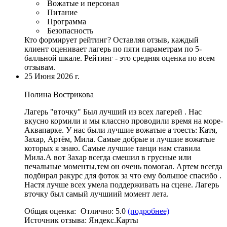
Вожатые и персонал
Питание
Программа
Безопасность
Кто формирует рейтинг?
Оставляя отзыв, каждый
клиент оценивает лагерь по пяти параметрам по 5-
балльной шкале. Рейтинг - это средняя оценка по всем
отзывам.
25 Июня 2026 г.
Полина Вострикова
Лагерь "вточку" Был лучший из всех лагерей .
Нас
вкусно кормили и мы классно проводили время на море
-
Аквапарке.
У нас были лучшие вожатые а тоесть
: Катя,
Захар, Артëм, Мила. Самые добрые и лучшие вожатые
которых я знаю. Самые лучшие танци нам ставила
Мила.А вот Захар всегда смешил в грусные или
печальные моменты,тем он очень помогал. Артем всегда
подбирал ракурс для фоток за что ему большое спасибо .
Настя лучше всех умела поддерживать на сцене. Лагерь
вточку был самый лучшиий момент лета.
Общая оценка:
Отлично:
5.0
(подробнее)
Источник отзыва:
Яндекс.Карты