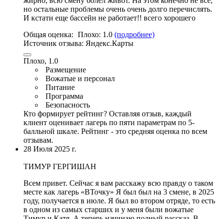
жирно, всю смену болел живот. На этом конечно не все,
но остальные проблемы очень очень долго перечислять.
И кстати еще бассейн не работает
!! всего хорошего
Общая оценка:
Плохо:
1.0
(подробнее)
Источник отзыва:
Яндекс.Карты
Плохо, 1.0
Размещение
Вожатые и персонал
Питание
Программа
Безопасность
Кто формирует рейтинг?
Оставляя отзыв, каждый
клиент оценивает лагерь по пяти параметрам по 5-
балльной шкале. Рейтинг - это средняя оценка по всем
отзывам.
28 Июля 2025 г.
ТИМУР ГЕРГИШАН
Всем привет. Сейчас я вам расскажу всю правду о таком
месте как лагерь «ВТочку» Я был был на 3 смене, в 2025
году, получается в июле. Я был во втором отряде,
то есть
в одном из самых старших и у меня были вожатые
Тимур и Катя
. А теперь начинаю полный рассказ.
В