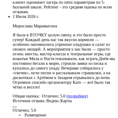
клиент оценивает лагерь по пяти параметрам по 5-
балльной шкале. Рейтинг - это средняя оценка по всем
отзывам.
2 Июля 2026 г.
Мирослава Марамыгина
Я была в ВТОЧКУ целую смену, и это было просто
супер!
Каждый день нас так вкусно кормили —
особенно запомнились утренние оладушки и салат из
свежих овощей
.
А мероприятия у нас были — просто
огонь
: квесты, мастер-
классы и театральные игры
,
где
вожатые Мила и Настя показывали
, как играть.Днём мы
постоянно бегали к морю, строили замки из песка и
купались до самого упаду. Вечерами собирались у
«свечек», пели песни и рассказывали страшилки, а на
дискотеках с Артёмом и Захаром отрывались до ночи.
Огромное спасибо организатору Кате — всё было так
чётко и весело!
Общая оценка:
Отлично:
5.0
(подробнее)
Источник отзыва:
Яндекс.Карты
Отлично, 5.0
Размещение