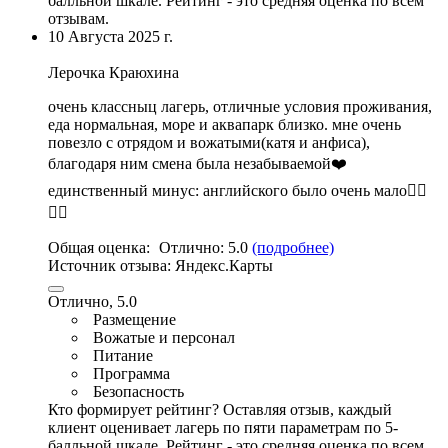
балльной шкале. Рейтинг - это средняя оценка по всем
отзывам.
10 Августа 2025 г.
Лерочка Краюхина
очень классныц лагерь, отличные условия проживания,
еда нормальная
,
море и аквапарк близко
. мне очень
повезло с отрядом и вожатыми(катя и анфиса),
благодаря ним смена была незабываемой❤️
единственный минус: английского было очень мало👎🏼
👎🏼
Общая оценка:
Отлично:
5.0
(подробнее)
Источник отзыва:
Яндекс.Карты
Отлично, 5.0
Размещение
Вожатые и персонал
Питание
Программа
Безопасность
Кто формирует рейтинг?
Оставляя отзыв, каждый
клиент оценивает лагерь по пяти параметрам по 5-
балльной шкале. Рейтинг - это средняя оценка по всем