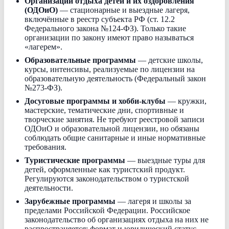
Организации отдыха детей и их оздоровления
(ОДОиО)
— стационарные и выездные лагеря,
включённые в реестр субъекта РФ (ст. 12.2
Федерального закона №124-ФЗ). Только такие
организации по закону имеют право называться
«лагерем».
Образовательные программы
— детские школы,
курсы, интенсивы, реализуемые по лицензии на
образовательную деятельность (Федеральный закон
№273-ФЗ).
Досуговые программы и хобби-клубы
— кружки,
мастерские, тематические дни, спортивные и
творческие занятия. Не требуют реестровой записи
ОДОиО и образовательной лицензии, но обязаны
соблюдать общие санитарные и иные нормативные
требования.
Туристические программы
— выездные туры для
детей, оформленные как туристский продукт.
Регулируются законодательством о туристской
деятельности.
Зарубежные программы
— лагеря и школы за
пределами Российской Федерации. Российское
законодательство об организациях отдыха на них не
распространяется; формат и юридический статус