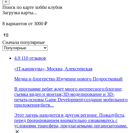
×
Поиск по карте хобби клубов
Загрузка карты...
8 вариантов от 3000 ₽
Сначала популярные
4.9
110 отзывов
«IT-каникулы», Москва, Алексеевская
Медиа и блогерство
Изучение нового
Подростковый
В программе ребят ждет много интересного:блогинг,
съемка видео и монтаж;3D-моделирование и 3D-
печать;основы Game Development;создание мобильного
приложения;битв...
Этот лагерь находится в другом регионе. Пожалуйста,
перед бронированием внимательно ознакомьтесь с
условиями трансфера, предлагаемыми организаторами.