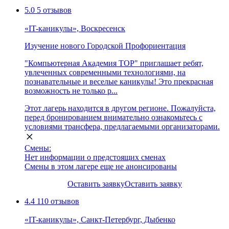
5.0
5 отзывов
«IT-каникулы», Воскресенск
Изучение нового
Городской
Профориентация
"Компьютерная Академия TOP" приглашает ребят,
увлеченных современными технологиями, на
познавательные и веселые каникулы! Это прекрасная
возможность не только р...
Этот лагерь находится в другом регионе. Пожалуйста,
перед бронированием внимательно ознакомьтесь с
условиями трансфера, предлагаемыми организаторами.
Смены:
Нет информации о предстоящих сменах
Смены в этом лагере еще не анонсированы
Оставить заявку
Оставить заявку
4.4
110 отзывов
«IT-каникулы», Санкт-Петербург, Дыбенко