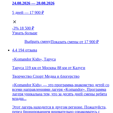
24.08.2026 — 28.08.2026
5 дней — 17 900 ₽
-3%
18 500 ₽
Узнать больше
Выбрать смену
Показать смены от 17 900 ₽
4.4
194 отзыва
«Komandor Kids», Таруса
Таруса
119 км от Москвы
88 км от Калуги
Творчество
Спорт
Медиа и блогерство
«Komandor Kids» — это программа-знакомство детей со
всеми направлениями лагеря «Komandor». Программа
лагеря уникальна тем, что за десять дней смены ребята
младш...
Этот лагерь находится в другом регионе. Пожалуйста,
перед бронированием внимательно ознакомьтесь с