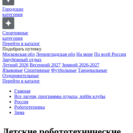
Городские
категория
Спортивные
категория
Перейти в каталог
Подобрать путевку
Московская обл
Ленинградская обл
На море
По всей России
Зарубежный отдых
Летний 2026
Весенний 2027
Зимний 2026-2027
Языковые
Спортивные
Футбольные
Танцевальные
Оздоровительные
Перейти в каталог
Главная
Все лагеря, программы отдыха, хобби клубы
Россия
Робототехника
Зима
Детские робототехнические