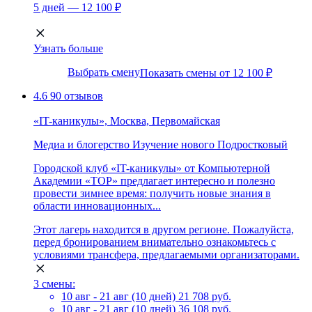
5 дней — 12 100 ₽
Узнать больше
Выбрать смену
Показать смены от 12 100 ₽
4.6
90 отзывов
«IT-каникулы», Москва, Первомайская
Медиа и блогерство
Изучение нового
Подростковый
Городской клуб «IT-каникулы» от Компьютерной
Академии «ТОР» предлагает интересно и полезно
провести зимнее время: получить новые знания в
области инновационных...
Этот лагерь находится в другом регионе. Пожалуйста,
перед бронированием внимательно ознакомьтесь с
условиями трансфера, предлагаемыми организаторами.
3 смены:
10 авг - 21 авг (10 дней)
21 708 руб.
10 авг - 21 авг (10 дней)
36 108 руб.