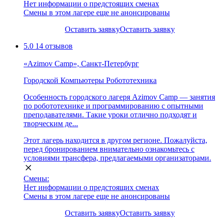
Нет информации о предстоящих сменах
Смены в этом лагере еще не анонсированы
Оставить заявку
Оставить заявку
5.0
14 отзывов
«Azimov Camp», Санкт-Петербург
Городской
Компьютеры
Робототехника
Особенность городского лагеря Azimov Camp — занятия
по робототехнике и программированию с опытными
преподавателями. Такие уроки отлично подходят и
творческим де...
Этот лагерь находится в другом регионе. Пожалуйста,
перед бронированием внимательно ознакомьтесь с
условиями трансфера, предлагаемыми организаторами.
Смены:
Нет информации о предстоящих сменах
Смены в этом лагере еще не анонсированы
Оставить заявку
Оставить заявку