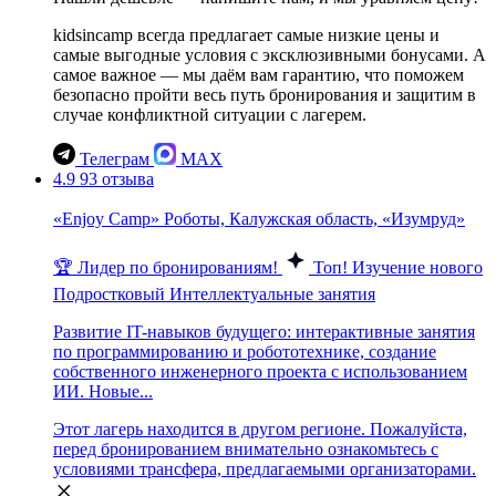
kidsincamp всегда предлагает самые низкие цены и
самые выгодные условия с эксклюзивными бонусами. А
самое важное — мы даём вам гарантию, что поможем
безопасно пройти весь путь бронирования и защитим в
случае конфликтной ситуации с лагерем.
Телеграм
MAX
4.9
93 отзыва
«Enjoy Camp» Роботы, Калужская область, «Изумруд»
🏆 Лидер по бронированиям!
Топ!
Изучение нового
Подростковый
Интеллектуальные занятия
Развитие IT-навыков будущего: интерактивные занятия
по программированию и робототехнике, создание
собственного инженерного проекта с использованием
ИИ. Новые...
Этот лагерь находится в другом регионе. Пожалуйста,
перед бронированием внимательно ознакомьтесь с
условиями трансфера, предлагаемыми организаторами.