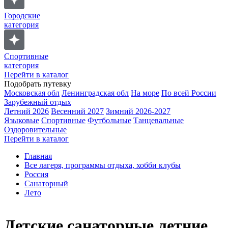
Городские
категория
Спортивные
категория
Перейти в каталог
Подобрать путевку
Московская обл
Ленинградская обл
На море
По всей России
Зарубежный отдых
Летний 2026
Весенний 2027
Зимний 2026-2027
Языковые
Спортивные
Футбольные
Танцевальные
Оздоровительные
Перейти в каталог
Главная
Все лагеря, программы отдыха, хобби клубы
Россия
Санаторный
Лето
Детские cанаторные летние