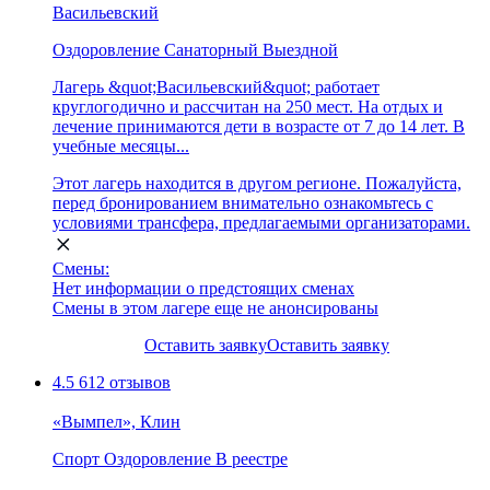
Васильевский
Оздоровление
Санаторный
Выездной
Лагерь &quot;Васильевский&quot; работает
круглогодично и рассчитан на 250 мест. На отдых и
лечение принимаются дети в возрасте от 7 до 14 лет. В
учебные месяцы...
Этот лагерь находится в другом регионе. Пожалуйста,
перед бронированием внимательно ознакомьтесь с
условиями трансфера, предлагаемыми организаторами.
Смены:
Нет информации о предстоящих сменах
Смены в этом лагере еще не анонсированы
Оставить заявку
Оставить заявку
4.5
612 отзывов
«Вымпел», Клин
Спорт
Оздоровление
В реестре