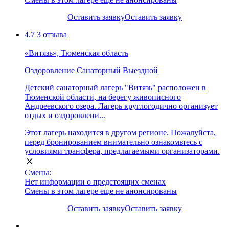
Оставить заявку
Оставить заявку
4.7
3 отзыва
«Витязь», Тюменская область
Оздоровление
Санаторный
Выездной
Детский санаторный лагерь "Витязь" расположен в
Тюменской области, на берегу живописного
Андреевского озера. Лагерь круглогодично организует
отдых и оздоровлени...
Этот лагерь находится в другом регионе. Пожалуйста,
перед бронированием внимательно ознакомьтесь с
условиями трансфера, предлагаемыми организаторами.
Смены:
Нет информации о предстоящих сменах
Смены в этом лагере еще не анонсированы
Оставить заявку
Оставить заявку