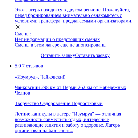
Этот лагерь находится в другом регионе. Пожалуйста,
перед бронированием внимательно ознакомьтесь с
условиями трансфера, предлагаемыми организаторами.
Смены:
Нет информации о предстоящих сменах
Смены в этом лагере еще не анонсированы
Оставить заявку
Оставить заявку
5.0
7 отзывов
«Изумруд», Чайковский
Чайковский
298 км от Перми
262 км от Набережных
Челнов
Творчество
Оздоровление
Подростковый
Летние каникулы в лагере "Изумруд" — отличная
возможность совместить отдых, интересные
развивающие занятия и заботу о здоровье. Лагерь
организован на базе санат...