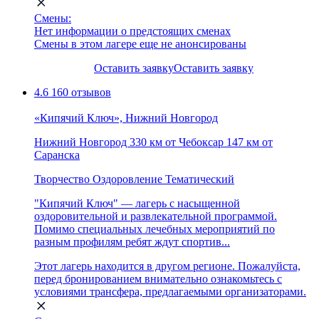
Смены:
Нет информации о предстоящих сменах
Смены в этом лагере еще не анонсированы
Оставить заявку
Оставить заявку
4.6
160 отзывов
«Кипячий Ключ», Нижний Новгород
Нижний Новгород
330 км от Чебоксар
147 км от
Саранска
Творчество
Оздоровление
Тематический
"Кипячий Ключ" — лагерь с насыщенной
оздоровительной и развлекательной программой.
Помимо специальных лечебных мероприятий по
разным профилям ребят ждут спортив...
Этот лагерь находится в другом регионе. Пожалуйста,
перед бронированием внимательно ознакомьтесь с
условиями трансфера, предлагаемыми организаторами.