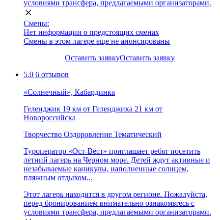
условиями трансфера, предлагаемыми организаторами.
Смены:
Нет информации о предстоящих сменах
Смены в этом лагере еще не анонсированы
Оставить заявку
Оставить заявку
5.0
6 отзывов
«Солнечный», Кабардинка
Геленджик
19 км от Геленджика
21 км от
Новороссийска
Творчество
Оздоровление
Тематический
Туроператор «Ост-Вест» приглашает ребят посетить
летний лагерь на Черном море. Детей ждут активные и
незабываемые каникулы, наполненные солнцем,
пляжным отдыхом...
Этот лагерь находится в другом регионе. Пожалуйста,
перед бронированием внимательно ознакомьтесь с
условиями трансфера, предлагаемыми организаторами.