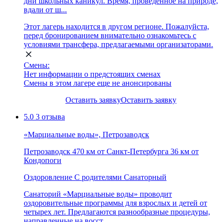
дни школьных каникул. Время, проведенное на природе,
вдали от ш...
Этот лагерь находится в другом регионе. Пожалуйста,
перед бронированием внимательно ознакомьтесь с
условиями трансфера, предлагаемыми организаторами.
Смены:
Нет информации о предстоящих сменах
Смены в этом лагере еще не анонсированы
Оставить заявку
Оставить заявку
5.0
3 отзыва
«Марциальные воды», Петрозаводск
Петрозаводск
470 км от Санкт-Петербурга
36 км от
Кондопоги
Оздоровление
С родителями
Санаторный
Санаторий «Марциальные воды» проводит
оздоровительные программы для взрослых и детей от
четырех лет. Предлагаются разнообразные процедуры,
направленные на восст...