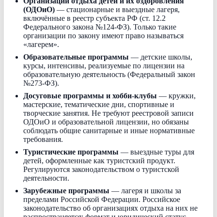
Организации отдыха детей и их оздоровления
(ОДОиО)
— стационарные и выездные лагеря,
включённые в реестр субъекта РФ (ст. 12.2
Федерального закона №124-ФЗ). Только такие
организации по закону имеют право называться
«лагерем».
Образовательные программы
— детские школы,
курсы, интенсивы, реализуемые по лицензии на
образовательную деятельность (Федеральный закон
№273-ФЗ).
Досуговые программы и хобби-клубы
— кружки,
мастерские, тематические дни, спортивные и
творческие занятия. Не требуют реестровой записи
ОДОиО и образовательной лицензии, но обязаны
соблюдать общие санитарные и иные нормативные
требования.
Туристические программы
— выездные туры для
детей, оформленные как туристский продукт.
Регулируются законодательством о туристской
деятельности.
Зарубежные программы
— лагеря и школы за
пределами Российской Федерации. Российское
законодательство об организациях отдыха на них не
распространяется; формат и юридический статус