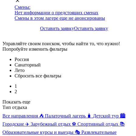
Смены:
Нет информации о предстоящих сменах
Смены в этом лагере еще не анонсированы
Оставить заявку
Оставить заявку
Управляйте своим поиском, чтобы найти то, что нужно!
Попробуйте изменить фильтры
Россия
Санаторный
Лето
Сбросить все фильтры
1
2
Показать еще
Тип отдыха
Все направления
⛺
Палаточный лагерь
🧳
Детский тур
🏙️
Городские
✈️
Зарубежный отдых
⚽
Спортивный отдых
📚
Образовательные курсы и выезды
🎭
Развлекательные