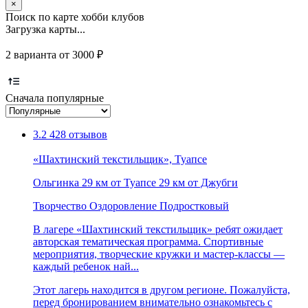
×
Поиск по карте хобби клубов
Загрузка карты...
2 варианта от 3000 ₽
Сначала популярные
3.2
428 отзывов
«Шахтинский текстильщик», Туапсе
Ольгинка
29 км от Туапсе
29 км от Джубги
Творчество
Оздоровление
Подростковый
В лагере «Шахтинский текстильщик» ребят ожидает
авторская тематическая программа. Спортивные
мероприятия, творческие кружки и мастер-классы —
каждый ребенок най...
Этот лагерь находится в другом регионе. Пожалуйста,
перед бронированием внимательно ознакомьтесь с