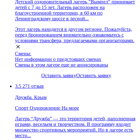
Детский оздоровительный лагерь "Вымпел" принимает
детей с 7 до 15 лет. Лагерь расположен на
благоустроенной территории, в 60 км по
Ленинградскому шоссе в лесной...
Этот лагерь находится в другом регионе. Пожалуйста,
перед бронированием внимательно ознакомьтесь с
условиями трансфера, предлагаемыми организаторами.
Смены:
Нет информации о предстоящих сменах
Смены в этом лагере еще не анонсированы
Оставить заявку
Оставить заявку
3.5
271 отзыв
Дружба. Крым
Спорт
Оздоровление
На море
Лагерь “Дружба” — это территория детей, наполненная
играми, весельем и творчеством. В программу входит
множество спортивных мероприятий. Но в лагере есть
место...