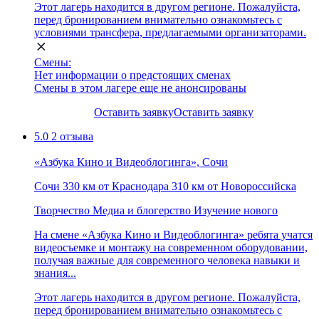
Этот лагерь находится в другом регионе. Пожалуйста,
перед бронированием внимательно ознакомьтесь с
условиями трансфера, предлагаемыми организаторами.
Смены:
Нет информации о предстоящих сменах
Смены в этом лагере еще не анонсированы
Оставить заявку
Оставить заявку
5.0
2 отзыва
«Азбука Кино и Видеоблогинга», Сочи
Сочи
330 км от Краснодара
310 км от Новороссийска
Творчество
Медиа и блогерство
Изучение нового
На смене «Азбука Кино и Видеоблогинга» ребята учатся
видеосъемке и монтажу на современном оборудовании,
получая важные для современного человека навыки и
знания...
Этот лагерь находится в другом регионе. Пожалуйста,
перед бронированием внимательно ознакомьтесь с