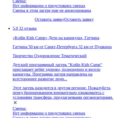
Смены:
Нет информации о предстоящих сменах
Смены в этом лагере еще не анонсированы
Оставить заявку
Оставить заявку
5.0
32 отзыва
«Kotlin Kids Camp» Дети на каникулах, Гатчина
Гатчина
50 км от Санкт-Петербурга
32 км от Пушкина
Творчество
Оздоровление
Тематический
Детский программный лагерь "Kotlin Kids Camp​"
приглашает ребят здорово, полноценно и весело
каникулы. Программа лагеря направлена на
всестороннее развитие личн...
Этот лагерь находится в другом регионе. Пожалуйста,
перед бронированием внимательно ознакомьтесь с
условиями трансфера, предлагаемыми организаторами.
Смены:
Нет информации о предстоящих сменах
Смены в этом лагере еще не анонсированы