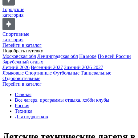
Городские
категория
Спортивные
категория
Перейти в каталог
Подобрать путевку
Московская обл
Ленинградская обл
На море
По всей России
Зарубежный отдых
Летний 2026
Весенний 2027
Зимний 2026-2027
Языковые
Спортивные
Футбольные
Танцевальные
Оздоровительные
Перейти в каталог
Главная
Все лагеря, программы отдыха, хобби клубы
Россия
Техника
Для подростков
Детские технические лагеря в