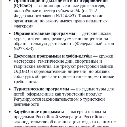
Организации отдыха детей и их оздоровления
(ОДОиО)
— стационарные и выездные лагеря,
включённые в реестр субъекта РФ (ст. 12.2
Федерального закона №124-ФЗ). Только такие
организации по закону имеют право называться
«лагерем».
Образовательные программы
— детские школы,
курсы, интенсивы, реализуемые по лицензии на
образовательную деятельность (Федеральный закон
№273-ФЗ).
Досуговые программы и хобби-клубы
— кружки,
мастерские, тематические дни, спортивные и
творческие занятия. Не требуют реестровой записи
ОДОиО и образовательной лицензии, но обязаны
соблюдать общие санитарные и иные нормативные
требования.
Туристические программы
— выездные туры для
детей, оформленные как туристский продукт.
Регулируются законодательством о туристской
деятельности.
Зарубежные программы
— лагеря и школы за
пределами Российской Федерации. Российское
законодательство об организациях отдыха на них не
распространяется; формат и юридический статус