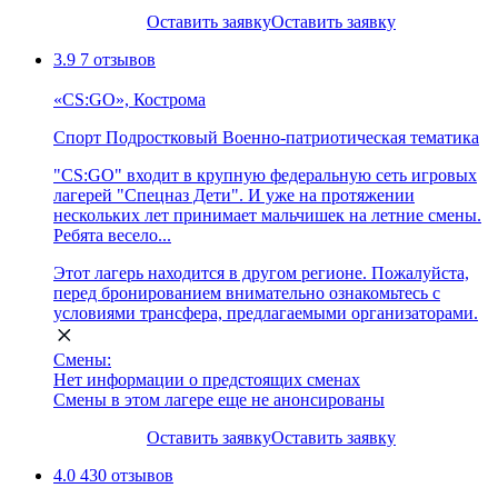
Оставить заявку
Оставить заявку
3.9
7 отзывов
«CS:GO», Кострома
Спорт
Подростковый
Военно-патриотическая тематика
"CS:GO" входит в крупную федеральную сеть игровых
лагерей "Спецназ Дети". И уже на протяжении
нескольких лет принимает мальчишек на летние смены.
Ребята весело...
Этот лагерь находится в другом регионе. Пожалуйста,
перед бронированием внимательно ознакомьтесь с
условиями трансфера, предлагаемыми организаторами.
Смены:
Нет информации о предстоящих сменах
Смены в этом лагере еще не анонсированы
Оставить заявку
Оставить заявку
4.0
430 отзывов