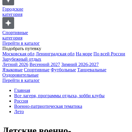
Городские
категория
Спортивные
категория
Перейти в каталог
Подобрать путевку
Московская обл
Ленинградская обл
На море
По всей России
Зарубежный отдых
Летний 2026
Весенний 2027
Зимний 2026-2027
Языковые
Спортивные
Футбольные
Танцевальные
Оздоровительные
Перейти в каталог
Главная
Все лагеря, программы отдыха, хобби клубы
Россия
Военно-патриотическая тематика
Лето
Детские военно-