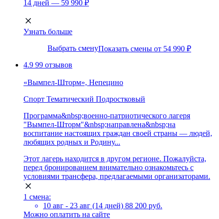
14 дней — 59 990 ₽
Узнать больше
Выбрать смену
Показать смены от 54 990 ₽
4.9
99 отзывов
«Вымпел-Шторм», Непецино
Спорт
Тематический
Подростковый
Программа&nbsp;военно-патриотического лагеря
"Вымпел-Шторм"&nbsp;направлена&nbsp;на
воспитание настоящих граждан своей страны — людей,
любящих родных и Родину...
Этот лагерь находится в другом регионе. Пожалуйста,
перед бронированием внимательно ознакомьтесь с
условиями трансфера, предлагаемыми организаторами.
1 смена:
10 авг - 23 авг (14 дней)
88 200 руб.
Можно оплатить на сайте