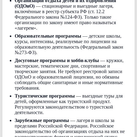
Организации отдыха детей и их оздоровления
(ОДОиО)
— стационарные и выездные лагеря,
включённые в реестр субъекта РФ (ст. 12.2
Федерального закона №124-ФЗ). Только такие
организации по закону имеют право называться
«лагерем».
Образовательные программы
— детские школы,
курсы, интенсивы, реализуемые по лицензии на
образовательную деятельность (Федеральный закон
№273-ФЗ).
Досуговые программы и хобби-клубы
— кружки,
мастерские, тематические дни, спортивные и
творческие занятия. Не требуют реестровой записи
ОДОиО и образовательной лицензии, но обязаны
соблюдать общие санитарные и иные нормативные
требования.
Туристические программы
— выездные туры для
детей, оформленные как туристский продукт.
Регулируются законодательством о туристской
деятельности.
Зарубежные программы
— лагеря и школы за
пределами Российской Федерации. Российское
законодательство об организациях отдыха на них не
распространяется; формат и юридический статус