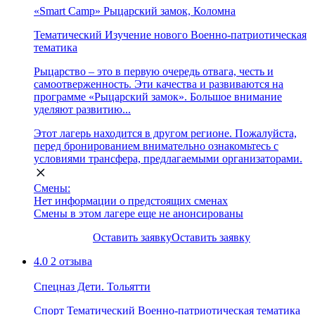
«Smart Camp» Рыцарский замок, Коломна
Тематический
Изучение нового
Военно-патриотическая
тематика
Рыцарство – это в первую очередь отвага, честь и
самоотверженность. Эти качества и развиваются на
программе «Рыцарский замок». Большое внимание
уделяют развитию...
Этот лагерь находится в другом регионе. Пожалуйста,
перед бронированием внимательно ознакомьтесь с
условиями трансфера, предлагаемыми организаторами.
Смены:
Нет информации о предстоящих сменах
Смены в этом лагере еще не анонсированы
Оставить заявку
Оставить заявку
4.0
2 отзыва
Спецназ Дети. Тольятти
Спорт
Тематический
Военно-патриотическая тематика