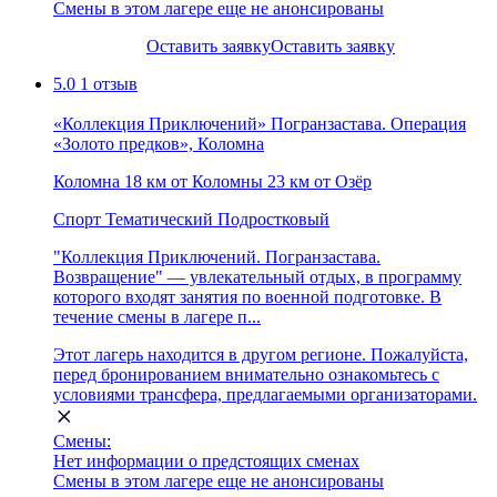
Смены в этом лагере еще не анонсированы
Оставить заявку
Оставить заявку
5.0
1 отзыв
«Коллекция Приключений» Погранзастава. Операция
«Золото предков», Коломна
Коломна
18 км от Коломны
23 км от Озёр
Спорт
Тематический
Подростковый
"Коллекция Приключений. Погранзастава.
Возвращение" — увлекательный отдых, в программу
которого входят занятия по военной подготовке. В
течение смены в лагере п...
Этот лагерь находится в другом регионе. Пожалуйста,
перед бронированием внимательно ознакомьтесь с
условиями трансфера, предлагаемыми организаторами.
Смены:
Нет информации о предстоящих сменах
Смены в этом лагере еще не анонсированы