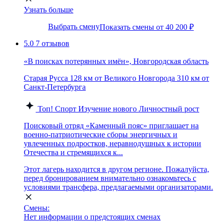
Узнать больше
Выбрать смену
Показать смены от 40 200 ₽
5.0
7 отзывов
«В поисках потерянных имён», Новгородская область
Старая Русса
128 км от Великого Новгорода
310 км от
Санкт-Петербурга
Топ!
Спорт
Изучение нового
Личностный рост
Поисковый отряд «Каменный пояс» приглашает на
военно-патриотические сборы энергичных и
увлеченных подростков, неравнодушных к истории
Отечества и стремящихся к...
Этот лагерь находится в другом регионе. Пожалуйста,
перед бронированием внимательно ознакомьтесь с
условиями трансфера, предлагаемыми организаторами.
Смены:
Нет информации о предстоящих сменах