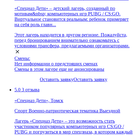
«Спецназ Дети» – детский лагерь, созданный по
мотивам&nbsp; компьютерных игр PUBG / CS:GO.
Виртуальное становится реальным: ребенок примеряет
на себя роль главн...
Этот лагерь находится в другом регионе. Пожалуйста,
перед бронированием внимательно ознакомьтесь с
условиями трансфера, предлагаемыми организаторами.
Смены:
Нет информации о предстоящих сменах
Смены в этом лагере еще не анонсированы
Оставить заявку
Оставить заявку
5.0
3 отзыва
«Спецназ Дети», Томск
Спорт
Военно-патриотическая тематика
Выездной
Лагерь «Спецназ Дети» – это возможность стать
участником популярных компьютерных игр CS:GO /
PUBG и погрузиться в мир спецзназа, в котором каждый