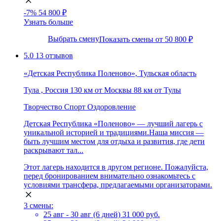
-7%
54 800 ₽
Узнать больше
Выбрать смену
Показать смены от 50 800 ₽
5.0
13 отзывов
«Детская Республика Поленово», Тульская область
Тула , Россия
130 км от Москвы
88 км от Тулы
Творчество
Спорт
Оздоровление
Детская Республика «Поленово» — лучший лагерь с
уникальной историей и традициями.Наша миссия —
быть лучшим местом для отдыха и развития, где дети
раскрывают тал...
Этот лагерь находится в другом регионе. Пожалуйста,
перед бронированием внимательно ознакомьтесь с
условиями трансфера, предлагаемыми организаторами.
3 смены:
25 авг - 30 авг (6 дней)
31 000 руб.