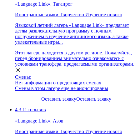
«Language Link», Таганрог
Иностранные языки
Творчество
Изучение нового
Языковой летний лагерь «Language Link» предлагает
детям развлекательную программу с полным
погружением в изучение английского языка, а также
увлекательные игры...
Этот лагерь находится в другом регионе. Пожалуйста,
перед бронированием внимательно ознакомьтесь с
условиями трансфера, предлагаемыми организаторами.
Смены:
Нет информации о предстоящих сменах
Смены в этом лагере еще не анонсированы
Оставить заявку
Оставить заявку
4.3
11 отзывов
«Language Link», Азов
Иностранные языки
Творчество
Изучение нового