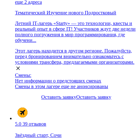
еще 2 адреса
Тематический
Изучение нового
Подростковый
Летний IT-лагерь «Starty» — это технологии, квесты и
реальный опыт в сфере IT! Участников ждут две недели
полного погружения в мир программирования, где
обучени...
Этот лагерь находится в другом регионе. Пожалуйста,
перед бронированием внимательно ознакомьтесь с
условиями трансфера, предлагаемыми организаторами.
Смены:
Нет информации о предстоящих сменах
Смены в этом лагере еще не анонсированы
Оставить заявку
Оставить заявку
5.0
39 отзывов
Звёздный старт, Сочи