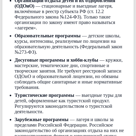
Организации отдыха детей и их оздоровления
(ОДОиО)
— стационарные и выездные лагеря,
включённые в реестр субъекта РФ (ст. 12.2
Федерального закона №124-ФЗ). Только такие
организации по закону имеют право называться
«лагерем».
Образовательные программы
— детские школы,
курсы, интенсивы, реализуемые по лицензии на
образовательную деятельность (Федеральный закон
№273-ФЗ).
Досуговые программы и хобби-клубы
— кружки,
мастерские, тематические дни, спортивные и
творческие занятия. Не требуют реестровой записи
ОДОиО и образовательной лицензии, но обязаны
соблюдать общие санитарные и иные нормативные
требования.
Туристические программы
— выездные туры для
детей, оформленные как туристский продукт.
Регулируются законодательством о туристской
деятельности.
Зарубежные программы
— лагеря и школы за
пределами Российской Федерации. Российское
законодательство об организациях отдыха на них не
распространяется; формат и юридический статус