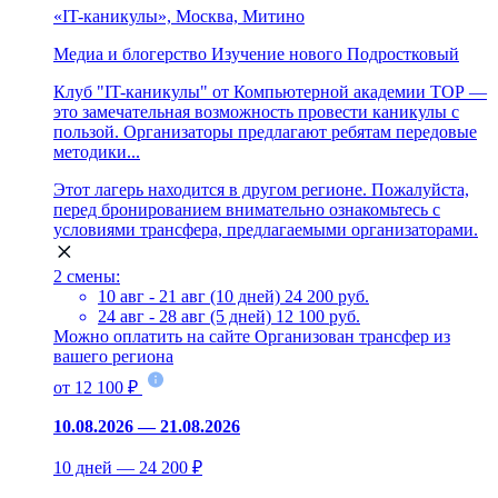
«IT-каникулы», Москва, Митино
Медиа и блогерство
Изучение нового
Подростковый
Клуб "IT-каникулы" от Компьютерной академии ТОР —
это замечательная возможность провести каникулы с
пользой. Организаторы предлагают ребятам передовые
методики...
Этот лагерь находится в другом регионе. Пожалуйста,
перед бронированием внимательно ознакомьтесь с
условиями трансфера, предлагаемыми организаторами.
2 смены:
10 авг - 21 авг (10 дней)
24 200 руб.
24 авг - 28 авг (5 дней)
12 100 руб.
Можно оплатить на сайте
Организован трансфер из
вашего региона
от 12 100 ₽
10.08.2026 — 21.08.2026
10 дней — 24 200 ₽