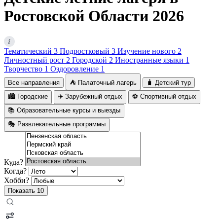
Ростовской Области 2026
i
Тематический
3
Подростковый
3
Изучение нового
2
Личностный рост
2
Городской
2
Иностранные языки
1
Творчество
1
Оздоровление
1
Все направления
⛺ Палаточный лагерь
🧳 Детский тур
🏙️ Городские
✈️ Зарубежный отдых
⚽ Спортивный отдых
📚 Образовательные курсы и выезды
🎭 Развлекательные программы
Куда?
Когда?
Хобби?
Показать
10