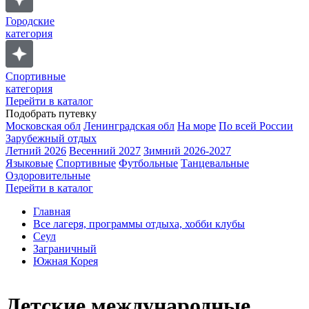
Городские
категория
Спортивные
категория
Перейти в каталог
Подобрать путевку
Московская обл
Ленинградская обл
На море
По всей России
Зарубежный отдых
Летний 2026
Весенний 2027
Зимний 2026-2027
Языковые
Спортивные
Футбольные
Танцевальные
Оздоровительные
Перейти в каталог
Главная
Все лагеря, программы отдыха, хобби клубы
Сеул
Заграничный
Южная Корея
Детские международные