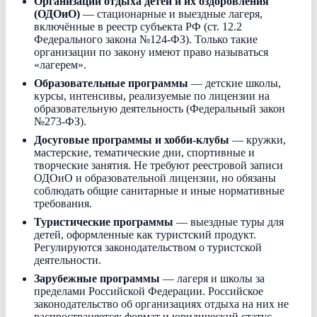
Организации отдыха детей и их оздоровления
(ОДОиО)
— стационарные и выездные лагеря,
включённые в реестр субъекта РФ (ст. 12.2
Федерального закона №124-ФЗ). Только такие
организации по закону имеют право называться
«лагерем».
Образовательные программы
— детские школы,
курсы, интенсивы, реализуемые по лицензии на
образовательную деятельность (Федеральный закон
№273-ФЗ).
Досуговые программы и хобби-клубы
— кружки,
мастерские, тематические дни, спортивные и
творческие занятия. Не требуют реестровой записи
ОДОиО и образовательной лицензии, но обязаны
соблюдать общие санитарные и иные нормативные
требования.
Туристические программы
— выездные туры для
детей, оформленные как туристский продукт.
Регулируются законодательством о туристской
деятельности.
Зарубежные программы
— лагеря и школы за
пределами Российской Федерации. Российское
законодательство об организациях отдыха на них не
распространяется; формат и юридический статус