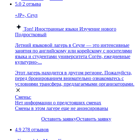
5.0
2 отзыва
«JP», Сеул
Топ!
Иностранные языки
Изучение нового
Подростковый
Летний языковой лагерь в Сеуле — это интенсивные
занятия по английскому или корейскому с носителями
языка и студентами университета Согён, ежедневные
культурно-...
Этот лагерь находится в другом регионе. Пожалуйста,
перед бронированием внимательно ознакомьтесь с
условиями трансфера, предлагаемыми организаторами.
Смены:
Нет информации о предстоящих сменах
Смены в этом лагере еще не анонсированы
Оставить заявку
Оставить заявку
4.9
278 отзывов