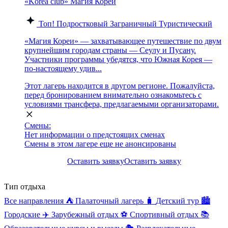
«Korea club» Магия Кореи
Топ!
Подростковый
Заграничный
Туристический
«Магия Кореи» — захватывающее путешествие по двум
крупнейшим городам страны — Сеулу и Пусану.
Участники программы убедятся, что Южная Корея —
по-настоящему удив...
Этот лагерь находится в другом регионе. Пожалуйста,
перед бронированием внимательно ознакомьтесь с
условиями трансфера, предлагаемыми организаторами.
Смены:
Нет информации о предстоящих сменах
Смены в этом лагере еще не анонсированы
Оставить заявку
Оставить заявку
Тип отдыха
Все направления
⛺
Палаточный лагерь
🧳
Детский тур
🏙️
Городские
✈️
Зарубежный отдых
⚽
Спортивный отдых
📚