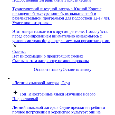
Подростковый
Заграничный
Туристический
Туристический выездной лагерь в Южной Корее с
насыщенной экскурсионной, познавательной и
развлекательной программой для подростков 12-17 лет.
Участники отправля...
Этот лагерь находится в другом регионе. Пожалуйста,
перед бронированием внимательно ознакомьтесь с
условиями трансфера, предлагаемыми организаторами.
Смены:
Нет информации о предстоящих сменах
Смены в этом лагере еще не анонсированы
Оставить заявку
Оставить заявку
«Летний языковой лагерь», Сеул
Топ!
Иностранные языки
Изучение нового
Подростковый
Летний языковой лагерь в Сеуле предлагает ребятам
полное погружение в корейскую культуру: они не