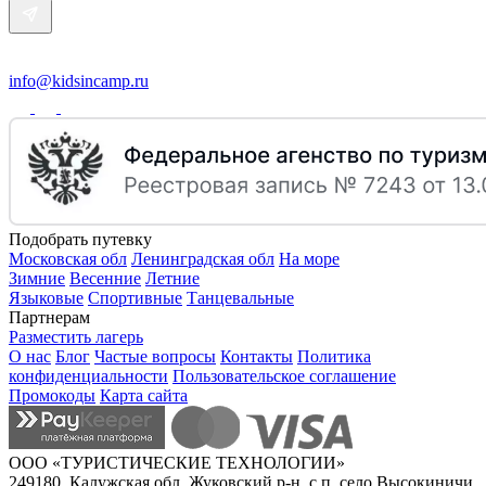
info@kidsincamp.ru
Подобрать путевку
Московская обл
Ленинградская обл
На море
Зимние
Весенние
Летние
Языковые
Спортивные
Танцевальные
Партнерам
Разместить лагерь
О нас
Блог
Частые вопросы
Контакты
Политика
конфиденциальности
Пользовательское соглашение
Промокоды
Карта сайта
ООО «ТУРИСТИЧЕСКИЕ ТЕХНОЛОГИИ»
249180, Калужская обл, Жуковский р-н, с.п. село Высокиничи,