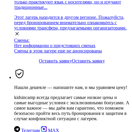
только практикуют язык с носителями, но и изучают
традиционные...
Этот лагерь находится в другом регионе. Пожалуйста,
перед бронированием внимательно ознакомьтесь с
условиями трансфера, предлагаемыми организаторами.
Смены:
Нет информации о предстоящих сменах
Смены в этом лагере еще не анонсированы
Оставить заявку
Оставить заявку
Нашли дешевле — напишите нам, и мы уравняем цену!
kidsincamp всегда предлагает самые низкие цены и
самые выгодные условия с эксклюзивными бонусами. А
самое важное — мы даём вам гарантию, что поможем
безопасно пройти весь путь бронирования и защитим в
случае конфликтной ситуации с лагерем.
Телеграм
MAX