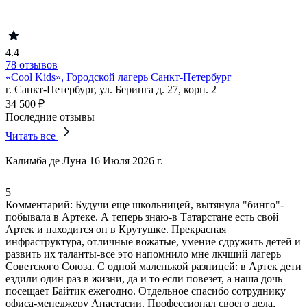
4.4
78 отзывов
«Cool Kids», Городской лагерь Санкт-Петербург
г. Санкт-Петербург, ул. Беринга д. 27, корп. 2
34 500 ₽
Последние отзывы
Читать все
Калимба де Луна
16 Июля 2026 г.
5
Комментарий:
Будучи еще школьницей, вытянула "бинго"-
побывала в Артеке. А теперь знаю-в Татарстане есть свой
Артек и находится он в Крутушке. Прекрасная
инфраструктура,
отличные вожатые
, умение сдружить детей и
развить их таланты-все это напомнило мне лкчший лагерь
Советского Союза. С одной маленькой разницей: в Артек дети
ездили один раз в жизни, да и то если повезет, а наша дочь
посещает Байтик ежегодно. Отдельное спасибо сотруднику
офиса-менеджеру Анастасии. Профессионал своего дела,