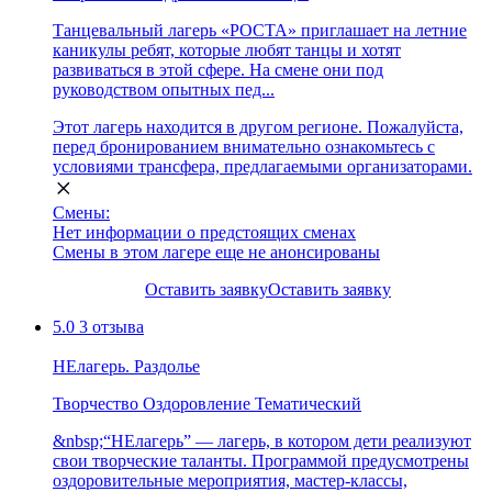
Танцевальный лагерь «РОСТА» приглашает на летние
каникулы ребят, которые любят танцы и хотят
развиваться в этой сфере. На смене они под
руководством опытных пед...
Этот лагерь находится в другом регионе. Пожалуйста,
перед бронированием внимательно ознакомьтесь с
условиями трансфера, предлагаемыми организаторами.
Смены:
Нет информации о предстоящих сменах
Смены в этом лагере еще не анонсированы
Оставить заявку
Оставить заявку
5.0
3 отзыва
НЕлагерь. Раздолье
Творчество
Оздоровление
Тематический
&nbsp;“НЕлагерь” — лагерь, в котором дети реализуют
свои творческие таланты. Программой предусмотрены
оздоровительные мероприятия, мастер-классы,