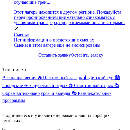
обучающие трен...
Этот лагерь находится в другом регионе. Пожалуйста,
перед бронированием внимательно ознакомьтесь с
условиями трансфера, предлагаемыми организаторами.
Смены:
Нет информации о предстоящих сменах
Смены в этом лагере еще не анонсированы
Оставить заявку
Оставить заявку
Тип отдыха
Все направления
⛺
Палаточный лагерь
🧳
Детский тур
🏙️
Городские
✈️
Зарубежный отдых
⚽
Спортивный отдых
📚
Образовательные курсы и выезды
🎭
Развлекательные
программы
Подпишитесь и узнавайте первыми о наших горящих
путёвках!