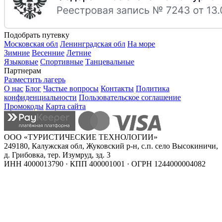
Подобрать путевку
Московская обл
Ленинградская обл
На море
Зимние
Весенние
Летние
Языковые
Спортивные
Танцевальные
Партнерам
Разместить лагерь
О нас
Блог
Частые вопросы
Контакты
Политика
конфиденциальности
Пользовательское соглашение
Промокоды
Карта сайта
ООО «ТУРИСТИЧЕСКИЕ ТЕХНОЛОГИИ»
249180, Калужская обл, Жуковский р-н, с.п. село Высокиничи,
д. Грибовка, тер. Изумруд, зд. 3
ИНН 4000013790 · КПП 400001001 · ОГРН 1244000004082