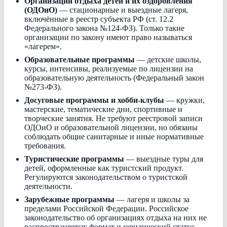
Организации отдыха детей и их оздоровления
(ОДОиО)
— стационарные и выездные лагеря,
включённые в реестр субъекта РФ (ст. 12.2
Федерального закона №124-ФЗ). Только такие
организации по закону имеют право называться
«лагерем».
Образовательные программы
— детские школы,
курсы, интенсивы, реализуемые по лицензии на
образовательную деятельность (Федеральный закон
№273-ФЗ).
Досуговые программы и хобби-клубы
— кружки,
мастерские, тематические дни, спортивные и
творческие занятия. Не требуют реестровой записи
ОДОиО и образовательной лицензии, но обязаны
соблюдать общие санитарные и иные нормативные
требования.
Туристические программы
— выездные туры для
детей, оформленные как туристский продукт.
Регулируются законодательством о туристской
деятельности.
Зарубежные программы
— лагеря и школы за
пределами Российской Федерации. Российское
законодательство об организациях отдыха на них не
распространяется; формат и юридический статус