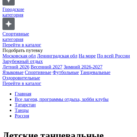
Городские
категория
Спортивные
категория
Перейти в каталог
Подобрать путевку
Московская обл
Ленинградская обл
На море
По всей России
Зарубежный отдых
Летний 2026
Весенний 2027
Зимний 2026-2027
Языковые
Спортивные
Футбольные
Танцевальные
Оздоровительные
Перейти в каталог
Главная
Все лагеря, программы отдыха, хобби клубы
Татарстан
Танцы
Россия
Детские танцевальные