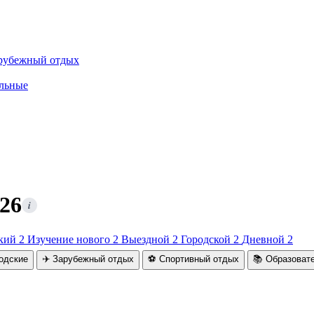
рубежный отдых
льные
26
i
ский
2
Изучение нового
2
Выездной
2
Городской
2
Дневной
2
родские
✈️ Зарубежный отдых
⚽ Спортивный отдых
📚 Образоват