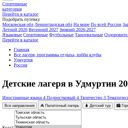
Спортивные
категория
Перейти в каталог
Подобрать путевку
Московская обл
Ленинградская обл
На море
По всей России
За
Летний 2026
Весенний 2027
Зимний 2026-2027
Языковые
Спортивные
Футбольные
Танцевальные
Оздоровите
Перейти в каталог
Главная
Все лагеря, программы отдыха, хобби клубы
Удмуртия
Россия
Детские лагеря в Удмуртии 20
Иностранные языки
4
Подростковый
4
Творчество
3
Тематиче
Все направления
⛺ Палаточный лагерь
🧳 Детский тур
🏙️ Го
Куда?