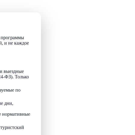
т программы
й, и не каждое
и выездные
24-ФЗ). Только
зуемые по
е дни,
ые нормативные
 туристский