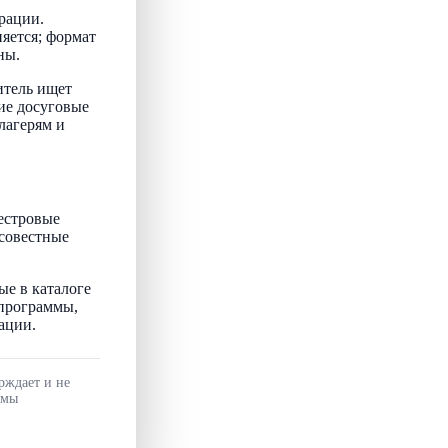
рации.
няется; формат
ны.
итель ищет
ие досуговые
лагерям и
естровые
осовестные
ые в каталоге
 программы,
ации.
рждает и не
ммы