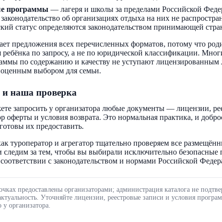
ые программы
— лагеря и школы за пределами Российской Феде
 законодательство об организациях отдыха на них не распростра
кий статус определяются законодательством принимающей стра
ает предложения всех перечисленных форматов, потому что род
 ребёнка по запросу, а не по юридической классификации. Мног
аммы по содержанию и качеству не уступают лицензированным 
ноценным выбором для семьи.
 и наша проверка
ете запросить у организатора любые документы — лицензии, ре
ор оферты и условия возврата. Это нормальная практика, и добр
готовы их предоставить.
ак туроператор и агрегатор тщательно проверяем все размещённ
 следим за тем, чтобы вы выбирали исключительно безопасные
соответствии с законодательством и нормами Российской Федер
очках предоставлены организаторами; администрация каталога не подтве
актуальность. Уточняйте лицензии, реестровые записи и условия програ
 у организатора.