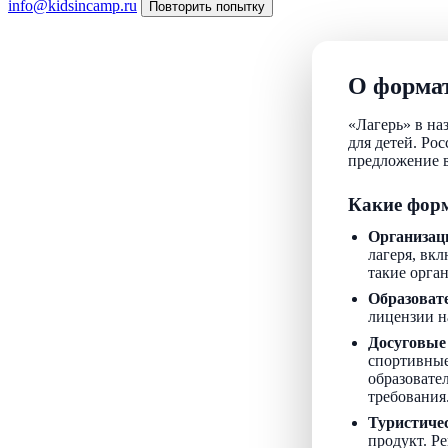
info@kidsincamp.ru
Повторить попытку
О формат
«Лагерь» в на
для детей. Ро
предложение в
Какие форм
Организац
лагеря, вкл
такие орга
Образоват
лицензии н
Досуговые
спортивные
образовате
требования
Туристиче
продукт. Р