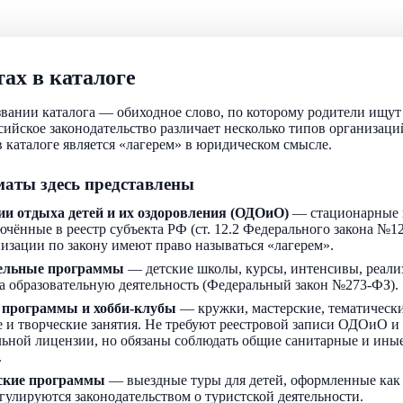
ах в каталоге
звании каталога — обиходное слово, по которому родители ищу
ссийское законодательство различает несколько типов организаци
 каталоге является «лагерем» в юридическом смысле.
аты здесь представлены
ии отдыха детей и их оздоровления (ОДОиО)
— стационарные 
ючённые в реестр субъекта РФ (ст. 12.2 Федерального закона №1
низации по закону имеют право называться «лагерем».
ельные программы
— детские школы, курсы, интенсивы, реали
а образовательную деятельность (Федеральный закон №273-ФЗ).
 программы и хобби-клубы
— кружки, мастерские, тематически
 и творческие занятия. Не требуют реестровой записи ОДОиО и
льной лицензии, но обязаны соблюдать общие санитарные и ин
.
ские программы
— выездные туры для детей, оформленные как
егулируются законодательством о туристской деятельности.