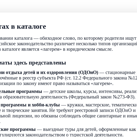
ах в каталоге
звании каталога — обиходное слово, по которому родители ищу
ссийское законодательство различает несколько типов организаци
 каталоге является «лагерем» в юридическом смысле.
аты здесь представлены
ии отдыха детей и их оздоровления (ОДОиО)
— стационарные 
ючённые в реестр субъекта РФ (ст. 12.2 Федерального закона №1
низации по закону имеют право называться «лагерем».
ельные программы
— детские школы, курсы, интенсивы, реали
а образовательную деятельность (Федеральный закон №273-ФЗ).
 программы и хобби-клубы
— кружки, мастерские, тематически
 и творческие занятия. Не требуют реестровой записи ОДОиО и
льной лицензии, но обязаны соблюдать общие санитарные и ин
.
ские программы
— выездные туры для детей, оформленные как
егулируются законодательством о туристской деятельности.