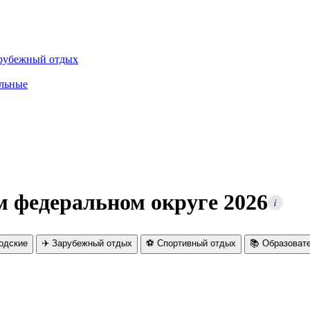
рубежный отдых
льные
м федеральном округе 2026
i
родские
✈️ Зарубежный отдых
⚽ Спортивный отдых
📚 Образоват