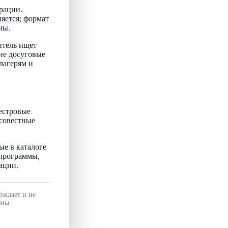
рации.
няется; формат
ны.
итель ищет
ие досуговые
лагерям и
естровые
осовестные
ые в каталоге
 программы,
ации.
рждает и не
ммы