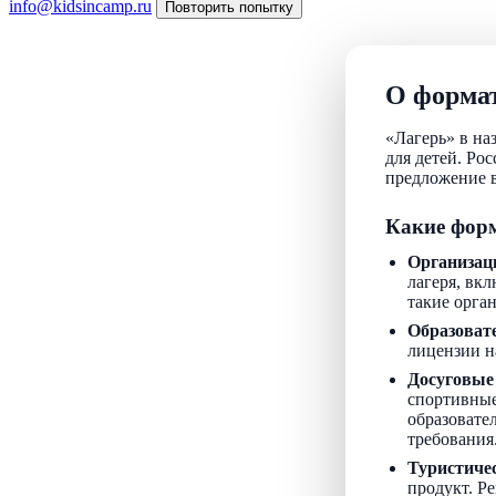
info@kidsincamp.ru
Повторить попытку
О формат
«Лагерь» в на
для детей. Ро
предложение в
Какие форм
Организац
лагеря, вкл
такие орга
Образоват
лицензии н
Досуговые
спортивные
образовате
требования
Туристиче
продукт. Р