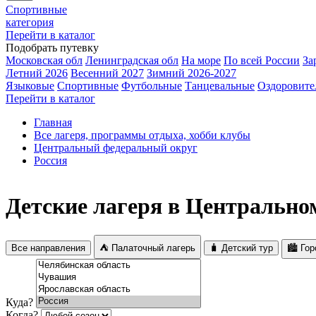
Спортивные
категория
Перейти в каталог
Подобрать путевку
Московская обл
Ленинградская обл
На море
По всей России
За
Летний 2026
Весенний 2027
Зимний 2026-2027
Языковые
Спортивные
Футбольные
Танцевальные
Оздоровите
Перейти в каталог
Главная
Все лагеря, программы отдыха, хобби клубы
Центральный федеральный округ
Россия
Детские лагеря в Центрально
Все направления
⛺ Палаточный лагерь
🧳 Детский тур
🏙️ Го
Куда?
Когда?