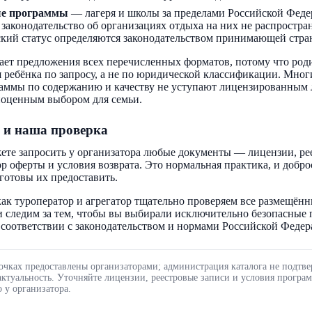
ые программы
— лагеря и школы за пределами Российской Феде
 законодательство об организациях отдыха на них не распростра
кий статус определяются законодательством принимающей стра
ает предложения всех перечисленных форматов, потому что род
 ребёнка по запросу, а не по юридической классификации. Мног
аммы по содержанию и качеству не уступают лицензированным 
ноценным выбором для семьи.
 и наша проверка
ете запросить у организатора любые документы — лицензии, ре
ор оферты и условия возврата. Это нормальная практика, и добр
готовы их предоставить.
ак туроператор и агрегатор тщательно проверяем все размещённ
 следим за тем, чтобы вы выбирали исключительно безопасные
соответствии с законодательством и нормами Российской Федер
очках предоставлены организаторами; администрация каталога не подтве
актуальность. Уточняйте лицензии, реестровые записи и условия програ
 у организатора.