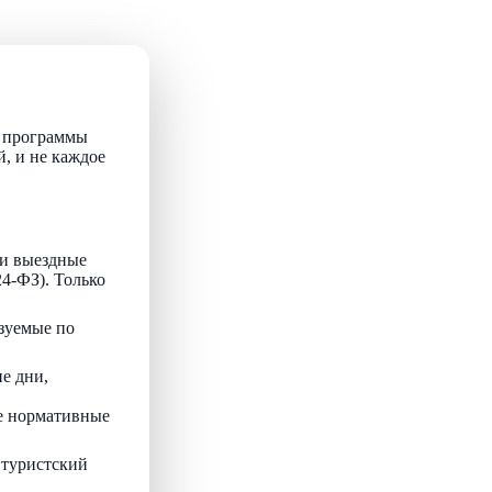
т программы
й, и не каждое
и выездные
24-ФЗ). Только
зуемые по
е дни,
ые нормативные
 туристский