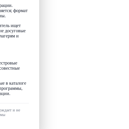
рации.
няется; формат
ны.
итель ищет
ие досуговые
лагерям и
естровые
осовестные
ые в каталоге
 программы,
ации.
рждает и не
ммы