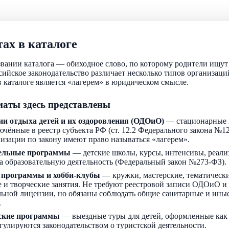
ах в каталоге
звании каталога — обиходное слово, по которому родители ищу
ссийское законодательство различает несколько типов организаци
 каталоге является «лагерем» в юридическом смысле.
аты здесь представлены
ии отдыха детей и их оздоровления (ОДОиО)
— стационарные 
ючённые в реестр субъекта РФ (ст. 12.2 Федерального закона №1
низации по закону имеют право называться «лагерем».
ельные программы
— детские школы, курсы, интенсивы, реали
а образовательную деятельность (Федеральный закон №273-ФЗ).
 программы и хобби-клубы
— кружки, мастерские, тематически
 и творческие занятия. Не требуют реестровой записи ОДОиО и
льной лицензии, но обязаны соблюдать общие санитарные и ин
.
ские программы
— выездные туры для детей, оформленные как
егулируются законодательством о туристской деятельности.