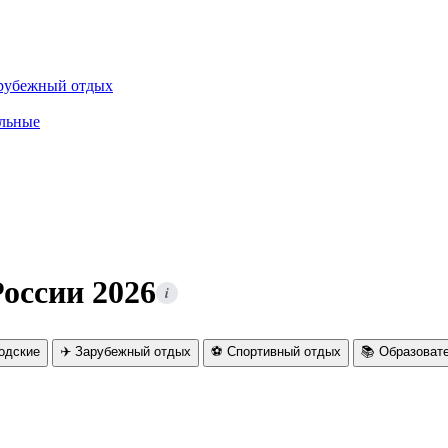
рубежный отдых
льные
России 2026
i
родские
✈️ Зарубежный отдых
⚽ Спортивный отдых
📚 Образоват