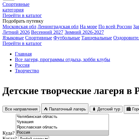
Спортивные
категория
Перейти в каталог
Подобрать путевку
Московская обл
Ленинградская обл
На море
По всей России
За
Летний 2026
Весенний 2027
Зимний 2026-2027
Языковые
Спортивные
Футбольные
Танцевальные
Оздоровите
Перейти в каталог
Главная
Все лагеря, программы отдыха, хобби клубы
Россия
Творчество
Детские творческие лагеря в 
Все направления
⛺ Палаточный лагерь
🧳 Детский тур
🏙️ Го
Куда?
Когда?