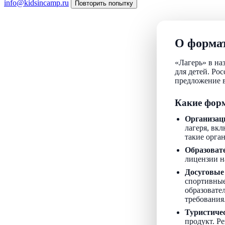
info@kidsincamp.ru
Повторить попытку
О формат
«Лагерь» в на
для детей. Ро
предложение в
Какие форм
Организац
лагеря, вкл
такие орга
Образоват
лицензии н
Досуговые
спортивные
образовате
требования
Туристиче
продукт. Р