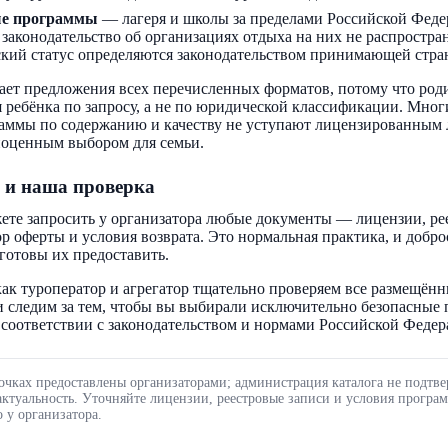
ые программы
— лагеря и школы за пределами Российской Феде
 законодательство об организациях отдыха на них не распростра
кий статус определяются законодательством принимающей стра
ает предложения всех перечисленных форматов, потому что род
 ребёнка по запросу, а не по юридической классификации. Мног
аммы по содержанию и качеству не уступают лицензированным 
ноценным выбором для семьи.
 и наша проверка
ете запросить у организатора любые документы — лицензии, ре
ор оферты и условия возврата. Это нормальная практика, и добр
готовы их предоставить.
ак туроператор и агрегатор тщательно проверяем все размещённ
 следим за тем, чтобы вы выбирали исключительно безопасные
соответствии с законодательством и нормами Российской Федер
очках предоставлены организаторами; администрация каталога не подтве
актуальность. Уточняйте лицензии, реестровые записи и условия програ
 у организатора.