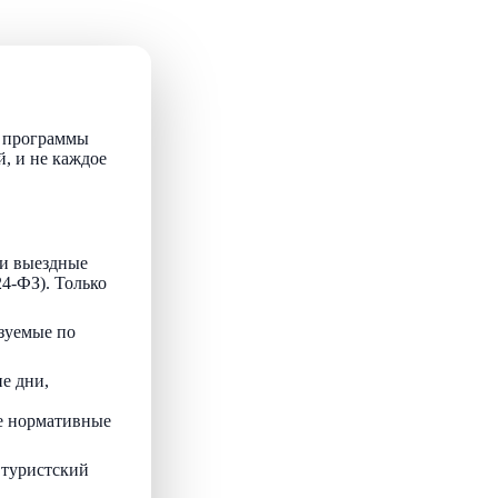
т программы
й, и не каждое
и выездные
24-ФЗ). Только
зуемые по
е дни,
ые нормативные
 туристский