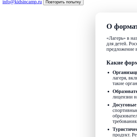
info@kidsincamp.ru
Повторить попытку
О формат
«Лагерь» в на
для детей. Ро
предложение в
Какие форм
Организац
лагеря, вкл
такие орга
Образоват
лицензии н
Досуговые
спортивные
образовате
требования
Туристиче
продукт. Р