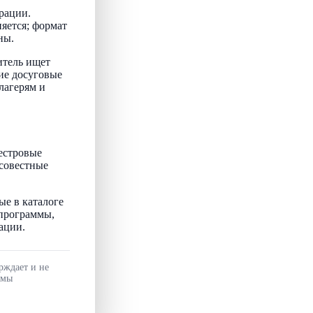
рации.
няется; формат
ны.
итель ищет
ие досуговые
лагерям и
естровые
осовестные
ые в каталоге
 программы,
ации.
рждает и не
ммы