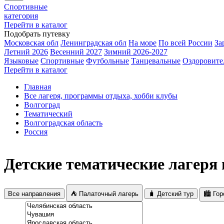
Спортивные
категория
Перейти в каталог
Подобрать путевку
Московская обл
Ленинградская обл
На море
По всей России
За
Летний 2026
Весенний 2027
Зимний 2026-2027
Языковые
Спортивные
Футбольные
Танцевальные
Оздоровите
Перейти в каталог
Главная
Все лагеря, программы отдыха, хобби клубы
Волгоград
Тематический
Волгоградская область
Россия
Детские тематические лагеря 
Все направления
⛺ Палаточный лагерь
🧳 Детский тур
🏙️ Го