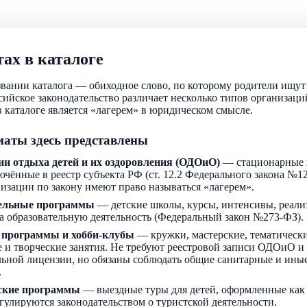
ах в каталоге
звании каталога — обиходное слово, по которому родители ищу
ссийское законодательство различает несколько типов организаци
 каталоге является «лагерем» в юридическом смысле.
аты здесь представлены
ии отдыха детей и их оздоровления (ОДОиО)
— стационарные 
ючённые в реестр субъекта РФ (ст. 12.2 Федерального закона №1
низации по закону имеют право называться «лагерем».
ельные программы
— детские школы, курсы, интенсивы, реали
а образовательную деятельность (Федеральный закон №273-ФЗ).
 программы и хобби-клубы
— кружки, мастерские, тематически
 и творческие занятия. Не требуют реестровой записи ОДОиО и
льной лицензии, но обязаны соблюдать общие санитарные и ин
.
ские программы
— выездные туры для детей, оформленные как
егулируются законодательством о туристской деятельности.