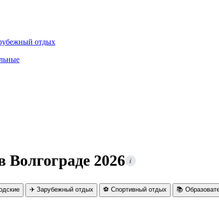
рубежный отдых
льные
в Волгограде 2026
i
родские
✈️ Зарубежный отдых
⚽ Спортивный отдых
📚 Образоват