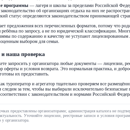
ые программы
— лагеря и школы за пределами Российской Феде
 законодательство об организациях отдыха на них не распростра
кий статус определяются законодательством принимающей стра
ает предложения всех перечисленных форматов, потому что род
 ребёнка по запросу, а не по юридической классификации. Мног
аммы по содержанию и качеству не уступают лицензированным 
ноценным выбором для семьи.
 и наша проверка
ете запросить у организатора любые документы — лицензии, ре
ор оферты и условия возврата. Это нормальная практика, и добр
готовы их предоставить.
ак туроператор и агрегатор тщательно проверяем все размещённ
 следим за тем, чтобы вы выбирали исключительно безопасные
соответствии с законодательством и нормами Российской Федер
очках предоставлены организаторами; администрация каталога не подтве
актуальность. Уточняйте лицензии, реестровые записи и условия програ
 у организатора.