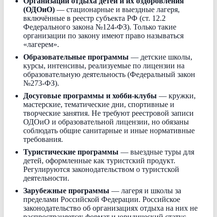
Организации отдыха детей и их оздоровления
(ОДОиО)
— стационарные и выездные лагеря,
включённые в реестр субъекта РФ (ст. 12.2
Федерального закона №124-ФЗ). Только такие
организации по закону имеют право называться
«лагерем».
Образовательные программы
— детские школы,
курсы, интенсивы, реализуемые по лицензии на
образовательную деятельность (Федеральный закон
№273-ФЗ).
Досуговые программы и хобби-клубы
— кружки,
мастерские, тематические дни, спортивные и
творческие занятия. Не требуют реестровой записи
ОДОиО и образовательной лицензии, но обязаны
соблюдать общие санитарные и иные нормативные
требования.
Туристические программы
— выездные туры для
детей, оформленные как туристский продукт.
Регулируются законодательством о туристской
деятельности.
Зарубежные программы
— лагеря и школы за
пределами Российской Федерации. Российское
законодательство об организациях отдыха на них не
распространяется; формат и юридический статус