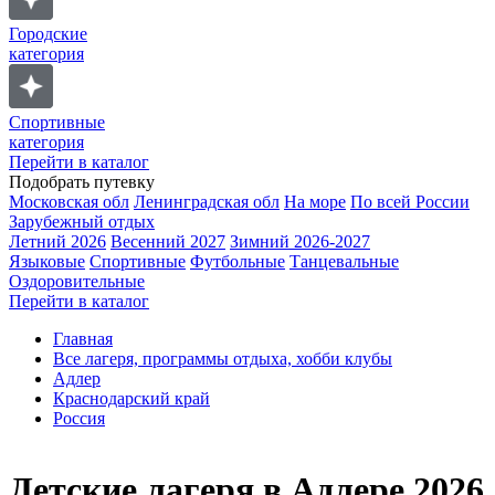
Городские
категория
Спортивные
категория
Перейти в каталог
Подобрать путевку
Московская обл
Ленинградская обл
На море
По всей России
Зарубежный отдых
Летний 2026
Весенний 2027
Зимний 2026-2027
Языковые
Спортивные
Футбольные
Танцевальные
Оздоровительные
Перейти в каталог
Главная
Все лагеря, программы отдыха, хобби клубы
Адлер
Краснодарский край
Россия
Детские лагеря в Адлере 2026