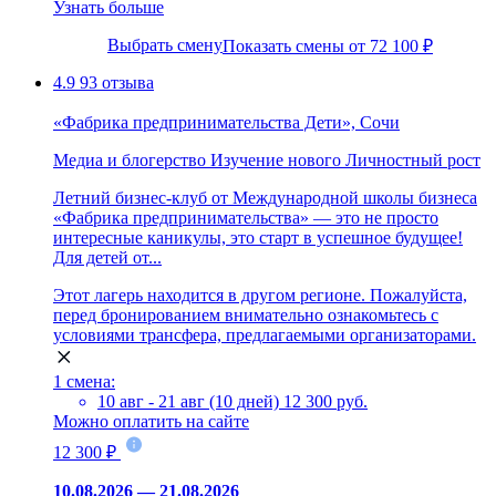
Узнать больше
Выбрать смену
Показать смены от 72 100 ₽
4.9
93 отзыва
«Фабрика предпринимательства Дети», Сочи
Медиа и блогерство
Изучение нового
Личностный рост
Летний бизнес-клуб от Международной школы бизнеса
«Фабрика предпринимательства» — это не просто
интересные каникулы, это старт в успешное будущее!
Для детей от...
Этот лагерь находится в другом регионе. Пожалуйста,
перед бронированием внимательно ознакомьтесь с
условиями трансфера, предлагаемыми организаторами.
1 смена:
10 авг - 21 авг (10 дней)
12 300 руб.
Можно оплатить на сайте
12 300 ₽
10.08.2026 — 21.08.2026