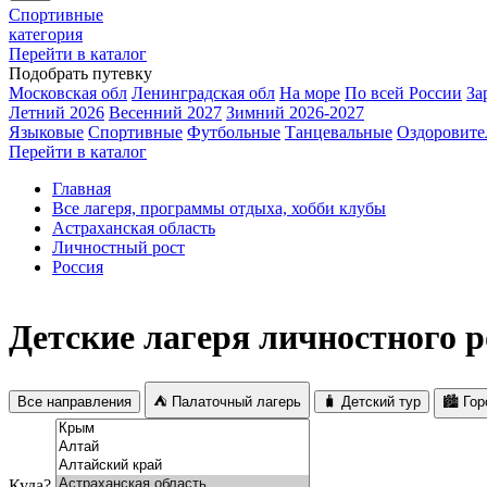
Спортивные
категория
Перейти в каталог
Подобрать путевку
Московская обл
Ленинградская обл
На море
По всей России
За
Летний 2026
Весенний 2027
Зимний 2026-2027
Языковые
Спортивные
Футбольные
Танцевальные
Оздоровите
Перейти в каталог
Главная
Все лагеря, программы отдыха, хобби клубы
Астраханская область
Личностный рост
Россия
Детские лагеря личностного р
Все направления
⛺ Палаточный лагерь
🧳 Детский тур
🏙️ Го
Куда?