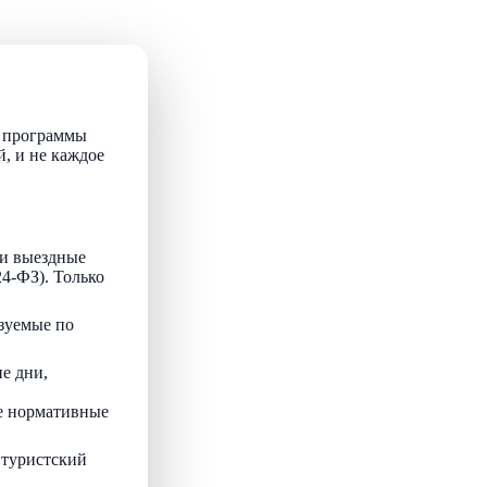
т программы
й, и не каждое
и выездные
24-ФЗ). Только
зуемые по
е дни,
ые нормативные
 туристский