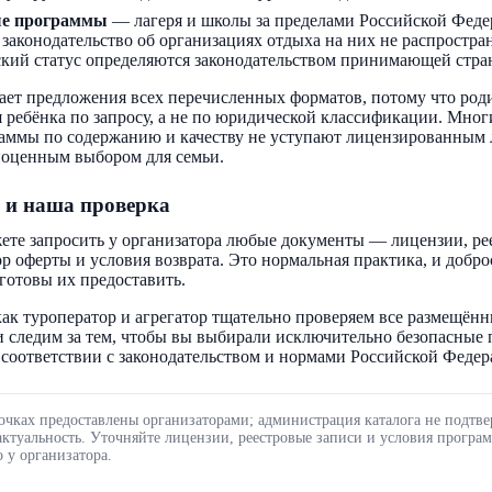
ые программы
— лагеря и школы за пределами Российской Феде
 законодательство об организациях отдыха на них не распростра
кий статус определяются законодательством принимающей стра
ает предложения всех перечисленных форматов, потому что род
 ребёнка по запросу, а не по юридической классификации. Мног
аммы по содержанию и качеству не уступают лицензированным 
ноценным выбором для семьи.
 и наша проверка
ете запросить у организатора любые документы — лицензии, ре
ор оферты и условия возврата. Это нормальная практика, и добр
готовы их предоставить.
ак туроператор и агрегатор тщательно проверяем все размещённ
 следим за тем, чтобы вы выбирали исключительно безопасные
соответствии с законодательством и нормами Российской Федер
очках предоставлены организаторами; администрация каталога не подтве
актуальность. Уточняйте лицензии, реестровые записи и условия програ
 у организатора.