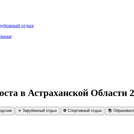
рубежный отдых
льные
оста в Астраханской Области 
родские
✈️ Зарубежный отдых
⚽ Спортивный отдых
📚 Образоват