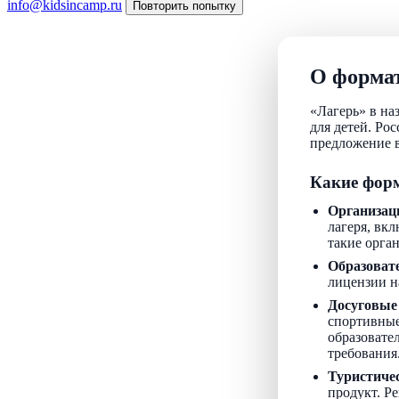
info@kidsincamp.ru
Повторить попытку
О формат
«Лагерь» в на
для детей. Ро
предложение в
Какие форм
Организац
лагеря, вкл
такие орга
Образоват
лицензии н
Досуговые
спортивные
образовате
требования
Туристиче
продукт. Р