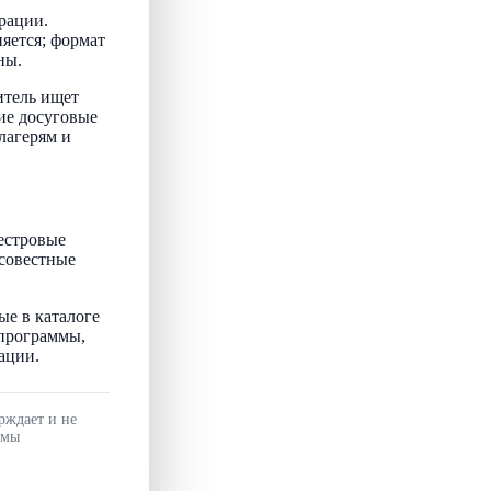
рации.
няется; формат
ны.
итель ищет
ие досуговые
лагерям и
естровые
осовестные
ые в каталоге
 программы,
ации.
рждает и не
ммы