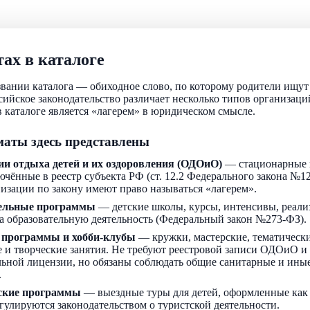
ах в каталоге
звании каталога — обиходное слово, по которому родители ищу
ссийское законодательство различает несколько типов организаци
 каталоге является «лагерем» в юридическом смысле.
аты здесь представлены
ии отдыха детей и их оздоровления (ОДОиО)
— стационарные 
ючённые в реестр субъекта РФ (ст. 12.2 Федерального закона №1
низации по закону имеют право называться «лагерем».
ельные программы
— детские школы, курсы, интенсивы, реали
а образовательную деятельность (Федеральный закон №273-ФЗ).
 программы и хобби-клубы
— кружки, мастерские, тематически
 и творческие занятия. Не требуют реестровой записи ОДОиО и
льной лицензии, но обязаны соблюдать общие санитарные и ин
.
ские программы
— выездные туры для детей, оформленные как
егулируются законодательством о туристской деятельности.