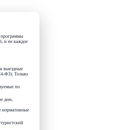
т программы
й, и не каждое
и выездные
24-ФЗ). Только
зуемые по
е дни,
ые нормативные
 туристский