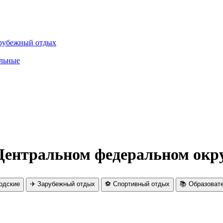
рубежный отдых
льные
 Центральном федеральном окру
родские
✈️ Зарубежный отдых
⚽ Спортивный отдых
📚 Образоват