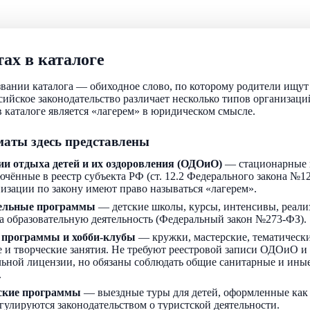
ах в каталоге
звании каталога — обиходное слово, по которому родители ищу
ссийское законодательство различает несколько типов организаци
 каталоге является «лагерем» в юридическом смысле.
аты здесь представлены
ии отдыха детей и их оздоровления (ОДОиО)
— стационарные 
ючённые в реестр субъекта РФ (ст. 12.2 Федерального закона №1
низации по закону имеют право называться «лагерем».
ельные программы
— детские школы, курсы, интенсивы, реали
а образовательную деятельность (Федеральный закон №273-ФЗ).
 программы и хобби-клубы
— кружки, мастерские, тематически
 и творческие занятия. Не требуют реестровой записи ОДОиО и
льной лицензии, но обязаны соблюдать общие санитарные и ин
.
ские программы
— выездные туры для детей, оформленные как
егулируются законодательством о туристской деятельности.