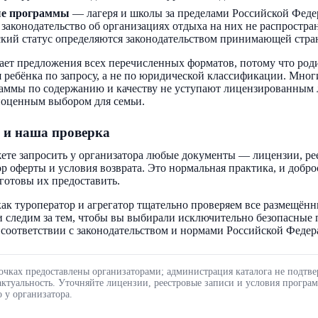
ые программы
— лагеря и школы за пределами Российской Феде
 законодательство об организациях отдыха на них не распростра
кий статус определяются законодательством принимающей стра
ает предложения всех перечисленных форматов, потому что род
 ребёнка по запросу, а не по юридической классификации. Мног
аммы по содержанию и качеству не уступают лицензированным 
ноценным выбором для семьи.
 и наша проверка
ете запросить у организатора любые документы — лицензии, ре
ор оферты и условия возврата. Это нормальная практика, и добр
готовы их предоставить.
ак туроператор и агрегатор тщательно проверяем все размещённ
 следим за тем, чтобы вы выбирали исключительно безопасные
соответствии с законодательством и нормами Российской Федер
очках предоставлены организаторами; администрация каталога не подтве
актуальность. Уточняйте лицензии, реестровые записи и условия програ
 у организатора.