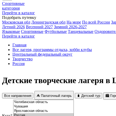
Спортивные
категория
Перейти в каталог
Подобрать путевку
Московская обл
Ленинградская обл
На море
По всей России
За
Летний 2026
Весенний 2027
Зимний 2026-2027
Языковые
Спортивные
Футбольные
Танцевальные
Оздоровите
Перейти в каталог
Главная
Все лагеря, программы отдыха, хобби клубы
Центральный федеральный округ
Творчество
Россия
Детские творческие лагеря в
Все направления
⛺ Палаточный лагерь
🧳 Детский тур
🏙️ Го
Куда?