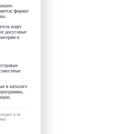
рации.
няется; формат
ны.
итель ищет
ие досуговые
лагерям и
естровые
осовестные
ые в каталоге
 программы,
ации.
рждает и не
ммы