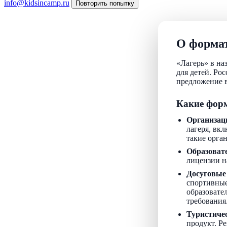
info@kidsincamp.ru
Повторить попытку
О формат
«Лагерь» в на
для детей. Ро
предложение в
Какие форм
Организац
лагеря, вкл
такие орга
Образоват
лицензии н
Досуговые
спортивные
образовате
требования
Туристиче
продукт. Р