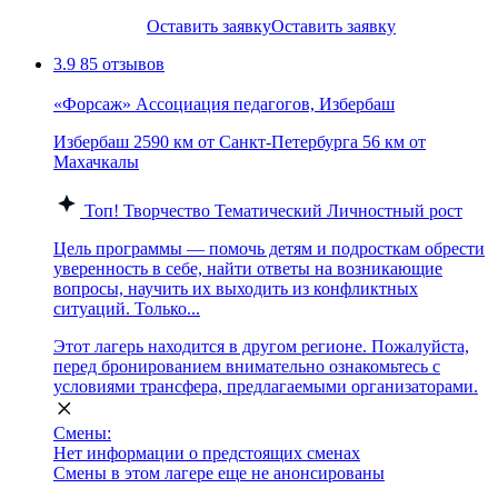
Оставить заявку
Оставить заявку
3.9
85 отзывов
«Форсаж» Ассоциация педагогов, Избербаш
Избербаш
2590 км от Санкт-Петербурга
56 км от
Махачкалы
Топ!
Творчество
Тематический
Личностный рост
Цель программы — помочь детям и подросткам обрести
уверенность в себе, найти ответы на возникающие
вопросы, научить их выходить из конфликтных
ситуаций. Только...
Этот лагерь находится в другом регионе. Пожалуйста,
перед бронированием внимательно ознакомьтесь с
условиями трансфера, предлагаемыми организаторами.
Смены:
Нет информации о предстоящих сменах
Смены в этом лагере еще не анонсированы