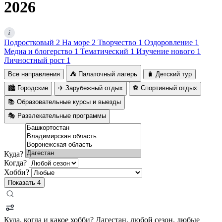
2026
i
Подростковый
2
На море
2
Творчество
1
Оздоровление
1
Медиа и блогерство
1
Тематический
1
Изучение нового
1
Личностный рост
1
Все направления
⛺ Палаточный лагерь
🧳 Детский тур
🏙️ Городские
✈️ Зарубежный отдых
⚽ Спортивный отдых
📚 Образовательные курсы и выезды
🎭 Развлекательные программы
Куда?
Когда?
Хобби?
Показать
4
Куда, когда и какое хобби?
Дагестан, любой сезон, любые