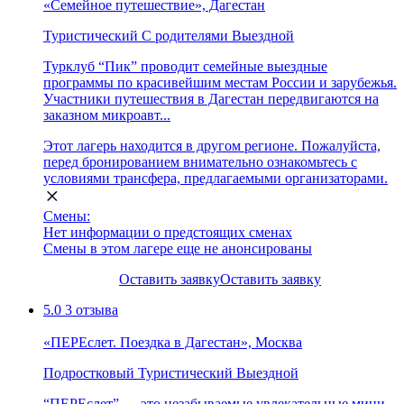
«Семейное путешествие», Дагестан
Туристический
С родителями
Выездной
Турклуб “Пик” проводит семейные выездные
программы по красивейшим местам России и зарубежья.
Участники путешествия в Дагестан передвигаются на
заказном микроавт...
Этот лагерь находится в другом регионе. Пожалуйста,
перед бронированием внимательно ознакомьтесь с
условиями трансфера, предлагаемыми организаторами.
Смены:
Нет информации о предстоящих сменах
Смены в этом лагере еще не анонсированы
Оставить заявку
Оставить заявку
5.0
3 отзыва
«ПЕРЕслет. Поездка в Дагестан», Москва
Подростковый
Туристический
Выездной
“ПЕРЕслет” — это незабываемые увлекательные мини-