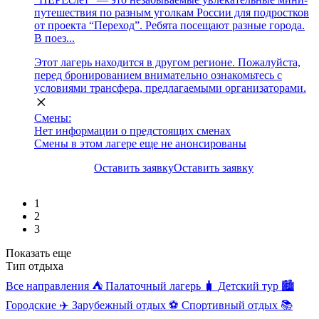
путешествия по разным уголкам России для подростков
от проекта “Переход”. Ребята посещают разные города.
В поез...
Этот лагерь находится в другом регионе. Пожалуйста,
перед бронированием внимательно ознакомьтесь с
условиями трансфера, предлагаемыми организаторами.
Смены:
Нет информации о предстоящих сменах
Смены в этом лагере еще не анонсированы
Оставить заявку
Оставить заявку
1
2
3
Показать еще
Тип отдыха
Все направления
⛺
Палаточный лагерь
🧳
Детский тур
🏙️
Городские
✈️
Зарубежный отдых
⚽
Спортивный отдых
📚