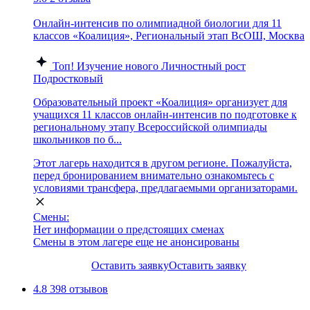
Онлайн-интенсив по олимпиадной биологии для 11
классов «Коалиция», Региональный этап ВсОШ, Москва
Топ!
Изучение нового
Личностный рост
Подростковый
Образовательный проект «Коалиция» организует для
учащихся 11 классов онлайн-интенсив по подготовке к
региональному этапу Всероссийской олимпиады
школьников по б...
Этот лагерь находится в другом регионе. Пожалуйста,
перед бронированием внимательно ознакомьтесь с
условиями трансфера, предлагаемыми организаторами.
Смены:
Нет информации о предстоящих сменах
Смены в этом лагере еще не анонсированы
Оставить заявку
Оставить заявку
4.8
398 отзывов