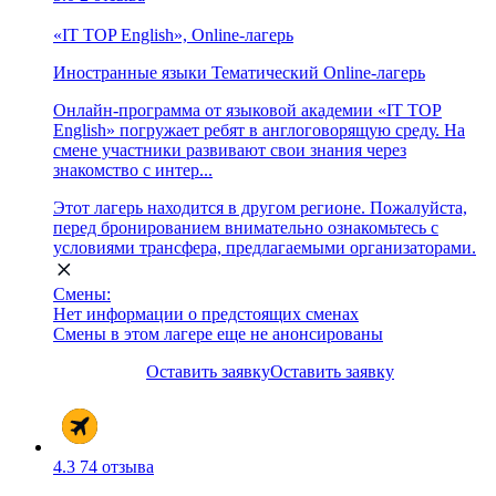
«IT TOP English», Online-лагерь
Иностранные языки
Тематический
Online-лагерь
Онлайн-программа от языковой академии «IT TOP
English» погружает ребят в англоговорящую среду. На
смене участники развивают свои знания через
знакомство с интер...
Этот лагерь находится в другом регионе. Пожалуйста,
перед бронированием внимательно ознакомьтесь с
условиями трансфера, предлагаемыми организаторами.
Смены:
Нет информации о предстоящих сменах
Смены в этом лагере еще не анонсированы
Оставить заявку
Оставить заявку
4.3
74 отзыва