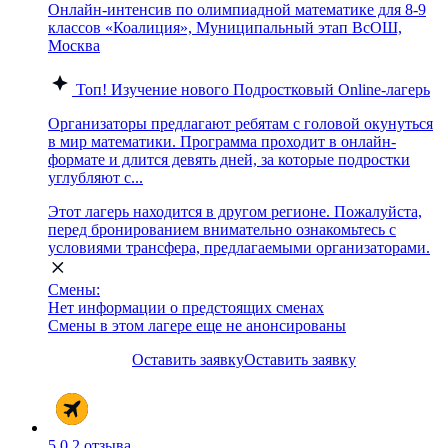
Онлайн-интенсив по олимпиадной математике для 8-9
классов «Коалиция», Муниципальный этап ВсОШ,
Москва
Топ!
Изучение нового
Подростковый
Online-лагерь
Организаторы предлагают ребятам с головой окунуться
в мир математики. Программа проходит в онлайн-
формате и длится девять дней, за которые подростки
углубляют с...
Этот лагерь находится в другом регионе. Пожалуйста,
перед бронированием внимательно ознакомьтесь с
условиями трансфера, предлагаемыми организаторами.
Смены:
Нет информации о предстоящих сменах
Смены в этом лагере еще не анонсированы
Оставить заявку
Оставить заявку
5.0
2 отзыва