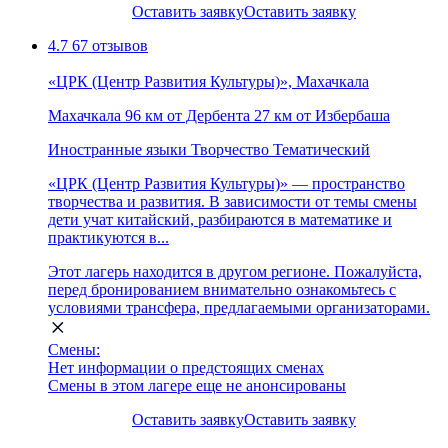
Оставить заявку
Оставить заявку
4.7
67 отзывов
«ЦРК (Центр Развития Культуры)», Махачкала
Махачкала
96 км от Дербента
27 км от Избербаша
Иностранные языки
Творчество
Тематический
«ЦРК (Центр Развития Культуры)» — пространство
творчества и развития. В зависимости от темы смены
дети учат китайский, разбираются в математике и
практикуются в...
Этот лагерь находится в другом регионе. Пожалуйста,
перед бронированием внимательно ознакомьтесь с
условиями трансфера, предлагаемыми организаторами.
Смены:
Нет информации о предстоящих сменах
Смены в этом лагере еще не анонсированы
Оставить заявку
Оставить заявку