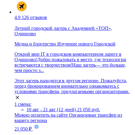
4.9
126 отзывов
Летний городской лагерь с Академией «ТОП»,
Одинцово
Медиа и блогерство
Изучение нового
Городской
Открой мир IT в городском компьютерном лареге в
Одинцово!Добро пожаловать в место, где технологии
встречаются с творчеством!Наш лагерь— это больше,
чем просто з...
Этот лагерь находится в другом регионе. Пожалуйста,
перед бронированием внимательно ознакомьтесь с
условиями трансфера, предлагаемыми организаторами.
1 смена:
10 авг - 21 авг (12 дней)
21 050 руб.
Можно оплатить на сайте
Организован трансфер из
вашего региона
21 050 ₽