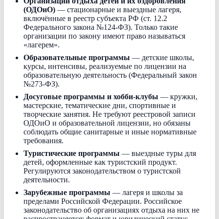
Организации отдыха детей и их оздоровления
(ОДОиО)
— стационарные и выездные лагеря,
включённые в реестр субъекта РФ (ст. 12.2
Федерального закона №124-ФЗ). Только такие
организации по закону имеют право называться
«лагерем».
Образовательные программы
— детские школы,
курсы, интенсивы, реализуемые по лицензии на
образовательную деятельность (Федеральный закон
№273-ФЗ).
Досуговые программы и хобби-клубы
— кружки,
мастерские, тематические дни, спортивные и
творческие занятия. Не требуют реестровой записи
ОДОиО и образовательной лицензии, но обязаны
соблюдать общие санитарные и иные нормативные
требования.
Туристические программы
— выездные туры для
детей, оформленные как туристский продукт.
Регулируются законодательством о туристской
деятельности.
Зарубежные программы
— лагеря и школы за
пределами Российской Федерации. Российское
законодательство об организациях отдыха на них не
распространяется; формат и юридический статус