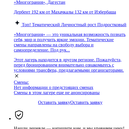
«Многограния», Дагестан
Дербент
192 км от Махачкалы
132 км от Избербаша
Топ!
Тематический
Личностный рост
Подростковый
«Многограния» — это уникальная возможность познать
себя, мир и получить яркие эмоции. Тематические
смены направлены на свободу выбора и
самоопределение. Под рук...
Этот лагерь находится в другом регионе. Пожалуйста,
перед бронированием внимательно ознакомьтесь с
условиями трансфера, предлагаемыми организаторами.
Смены:
Нет информации о предстоящих сменах
Смены в этом лагере еще не анонсированы
Оставить заявку
Оставить заявку
Нашли дешевле — напишите нам, и мы уравняем цену!