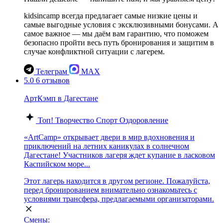
kidsincamp всегда предлагает самые низкие цены и
самые выгодные условия с эксклюзивными бонусами. А
самое важное — мы даём вам гарантию, что поможем
безопасно пройти весь путь бронирования и защитим в
случае конфликтной ситуации с лагерем.
Телеграм
MAX
5.0
6 отзывов
АртКэмп в Дагестане
Топ!
Творчество
Спорт
Оздоровление
«ArtCamp» открывает двери в мир вдохновения и
приключений на летних каникулах в солнечном
Дагестане! Участников лагеря ждет купание в ласковом
Каспийском море...
Этот лагерь находится в другом регионе. Пожалуйста,
перед бронированием внимательно ознакомьтесь с
условиями трансфера, предлагаемыми организаторами.
Смены: