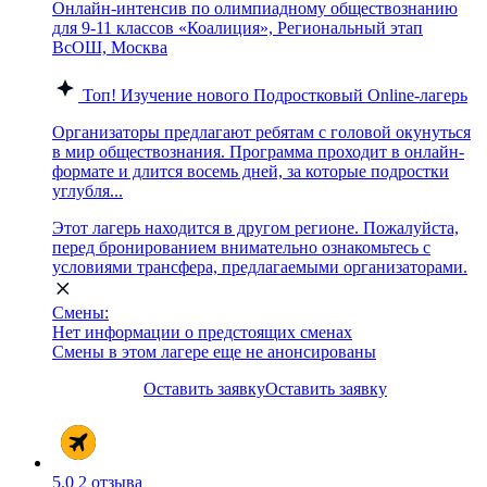
Онлайн-интенсив по олимпиадному обществознанию
для 9-11 классов «Коалиция», Региональный этап
ВсОШ, Москва
Топ!
Изучение нового
Подростковый
Online-лагерь
Организаторы предлагают ребятам с головой окунуться
в мир обществознания. Программа проходит в онлайн-
формате и длится восемь дней, за которые подростки
углубля...
Этот лагерь находится в другом регионе. Пожалуйста,
перед бронированием внимательно ознакомьтесь с
условиями трансфера, предлагаемыми организаторами.
Смены:
Нет информации о предстоящих сменах
Смены в этом лагере еще не анонсированы
Оставить заявку
Оставить заявку
5.0
2 отзыва