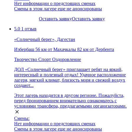
Нет информации о предстоящих сменах
Смены в этом лагере еще не анонсированы
Оставить заявку
Оставить заявку
5.0
1 отзыв
«Солнечный берег», Дагестан
Избербаш
56 км от Махачкалы
82 км от Дербента
Творчество
Спорт
Оздоровление
ДОЛ «Солнечный берег» приглашает ребят на яркий,
интересный и полезный отдых! Удачное расположение
лагеря, мягкий климат, близость моря и свежий воздух
создают...
Этот лагерь находится в другом регионе. Пожалуйста,
перед бронированием внимательно ознакомьтесь с
условиями трансфера, предлагаемыми организаторами.
Смены:
Нет информации о предстоящих сменах
Смены в этом лагере еще не анонсированы