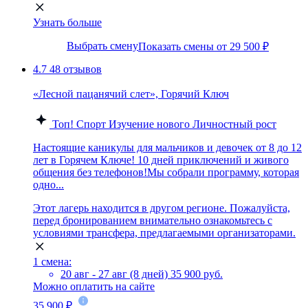
Узнать больше
Выбрать смену
Показать смены от 29 500 ₽
4.7
48 отзывов
«Лесной пацанячий слет», Горячий Ключ
Топ!
Спорт
Изучение нового
Личностный рост
Настоящие каникулы для мальчиков и девочек от 8 до 12
лет в Горячем Ключе! 10 дней приключений и живого
общения без телефонов!Мы собрали программу, которая
одно...
Этот лагерь находится в другом регионе. Пожалуйста,
перед бронированием внимательно ознакомьтесь с
условиями трансфера, предлагаемыми организаторами.
1 смена:
20 авг - 27 авг (8 дней)
35 900 руб.
Можно оплатить на сайте
35 900 ₽