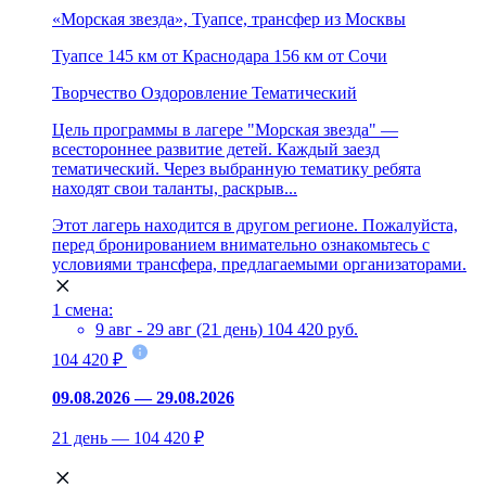
«Морская звезда», Туапсе, трансфер из Москвы
Туапсе
145 км от Краснодара
156 км от Сочи
Творчество
Оздоровление
Тематический
Цель программы в лагере "Морская звезда" —
всестороннее развитие детей. Каждый заезд
тематический. Через выбранную тематику ребята
находят свои таланты, раскрыв...
Этот лагерь находится в другом регионе. Пожалуйста,
перед бронированием внимательно ознакомьтесь с
условиями трансфера, предлагаемыми организаторами.
1 смена:
9 авг - 29 авг (21 день)
104 420 руб.
104 420 ₽
09.08.2026 — 29.08.2026
21 день — 104 420 ₽