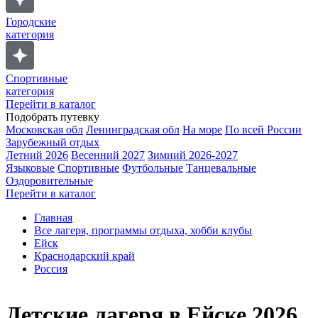
Городские
категория
Спортивные
категория
Перейти в каталог
Подобрать путевку
Московская обл
Ленинградская обл
На море
По всей России
Зарубежный отдых
Летний 2026
Весенний 2027
Зимний 2026-2027
Языковые
Спортивные
Футбольные
Танцевальные
Оздоровительные
Перейти в каталог
Главная
Все лагеря, программы отдыха, хобби клубы
Ейск
Краснодарский край
Россия
Детские лагеря в Ейске 2026