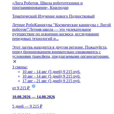
«Лига Роботов. Школа робототехники и
программирования», Краснодар
Тематический
Изучение нового
Подростковый
Летние РобоКаникулы "Космические каникулы с Лигой
роботов!"Летняя школа — это увлекательное
путешествие по освоению космоса, исследование
передовых технологий и...
Этот лагерь находится в другом регионе. Пожалуйста,
перед бронированием внимательно ознакомьтесь с
условиями трансфера, предлагаемыми организаторами.
3 смены:
10 авг - 14 авг (5 дней)
9 215 руб.
10 авг - 14 авг (5 дней)
9 215 руб.
17 авг - 21 авг (5 дней)
9 215 руб.
от 9 215 ₽
10.08.2026 — 14.08.2026
5 дней — 9 215 ₽