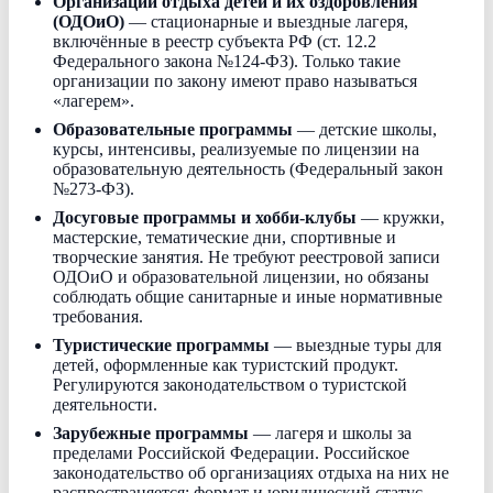
Организации отдыха детей и их оздоровления
(ОДОиО)
— стационарные и выездные лагеря,
включённые в реестр субъекта РФ (ст. 12.2
Федерального закона №124-ФЗ). Только такие
организации по закону имеют право называться
«лагерем».
Образовательные программы
— детские школы,
курсы, интенсивы, реализуемые по лицензии на
образовательную деятельность (Федеральный закон
№273-ФЗ).
Досуговые программы и хобби-клубы
— кружки,
мастерские, тематические дни, спортивные и
творческие занятия. Не требуют реестровой записи
ОДОиО и образовательной лицензии, но обязаны
соблюдать общие санитарные и иные нормативные
требования.
Туристические программы
— выездные туры для
детей, оформленные как туристский продукт.
Регулируются законодательством о туристской
деятельности.
Зарубежные программы
— лагеря и школы за
пределами Российской Федерации. Российское
законодательство об организациях отдыха на них не
распространяется; формат и юридический статус