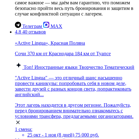
самое важное — мы даём вам гарантию, что поможем
безопасно пройти весь путь бронирования и защитим в
случае конфликтной ситуации с лагерем.
Телеграм
MAX
4.8
40 отзывов
«Active Lingua», Красная Поляна
Сочи
370 км от Краснодара
184 км от Туапсе
Топ!
Иностранные языки
Творчество
Тематический
"Active Lingua" — это отличный шанс насыщенно
провести каникулы: попробовать себя в новом деле,
завести друзей с разных концов света, попрактиковать
английский...
Этот лагерь находится в другом регионе. Пожалуйста,
перед бронированием внимательно ознакомьтесь с
условиями трансфера, предлагаемыми организаторами.
1 смена:
25 окт - 1 ноя (8 дней)
75 000 руб.