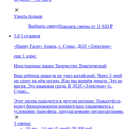
Узнать больше
Выбрать смену
Показать смены от 11 920 ₽
5.0
5 отзывов
«Happy Faces» Анапа, с. Сукко, ДОЛ «Электрон»
еще 1 адрес
Иностранные языки
Творчество
Тематический
Ваш ребенок никогда не учил китайский. Через 5 дней
он споет на нём песню. Или мы вернём деньги. Это не
магия. Это языковая среда. В ДОЛ «Электрон» (с.
Сукко...
Этот лагерь находится в другом регионе. Пожалуйста,
перед бронированием внимательно ознакомьтесь с
условиями трансфера, предлагаемыми организаторами.
3 смены:
10 авг - 14 авг (5 дней)
29 200 руб.