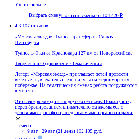
Узнать больше
Выбрать смену
Показать смены от 104 420 ₽
4.3
107 отзывов
«Морская звезда», Туапсе, трансфер из Санкт-
Петербурга
Туапсе
149 км от Краснодара
127 км от Новороссийска
Творчество
Оздоровление
Тематический
Лагерь «Морская звезда» приглашает детей провести
веселые и увлекательные каникулы на Черноморском
побережье. На тематических сменах ребята погружаются
в мир тв...
Этот лагерь находится в другом регионе. Пожалуйста,
перед бронированием внимательно ознакомьтесь с
условиями трансфера, предлагаемыми организаторами.
1 смена:
9 авг - 29 авг (21 день)
102 185 руб.