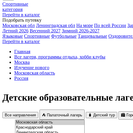
Спортивные
категория
Перейти в каталог
Подобрать путевку
Московская обл
Ленинградская обл
На море
По всей России
За
Летний 2026
Весенний 2027
Зимний 2026-2027
Языковые
Спортивные
Футбольные
Танцевальные
Оздоровите
Перейти в каталог
Главная
Все лагеря, программы отдыха, хобби клубы
Москва
Изучение нового
Московская область
Россия
Детские образовательные лаг
Все направления
⛺ Палаточный лагерь
🧳 Детский тур
🏙️ Го