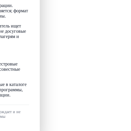
рации.
няется; формат
ны.
итель ищет
ие досуговые
лагерям и
естровые
осовестные
ые в каталоге
 программы,
ации.
рждает и не
ммы