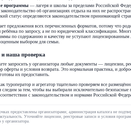
ые программы
— лагеря и школы за пределами Российской Феде
 законодательство об организациях отдыха на них не распростра
кий статус определяются законодательством принимающей стра
ает предложения всех перечисленных форматов, потому что род
 ребёнка по запросу, а не по юридической классификации. Мног
аммы по содержанию и качеству не уступают лицензированным 
ноценным выбором для семьи.
 и наша проверка
ете запросить у организатора любые документы — лицензии, ре
ор оферты и условия возврата. Это нормальная практика, и добр
готовы их предоставить.
ак туроператор и агрегатор тщательно проверяем все размещённ
 следим за тем, чтобы вы выбирали исключительно безопасные
соответствии с законодательством и нормами Российской Федер
очках предоставлены организаторами; администрация каталога не подтве
актуальность. Уточняйте лицензии, реестровые записи и условия програ
 у организатора.