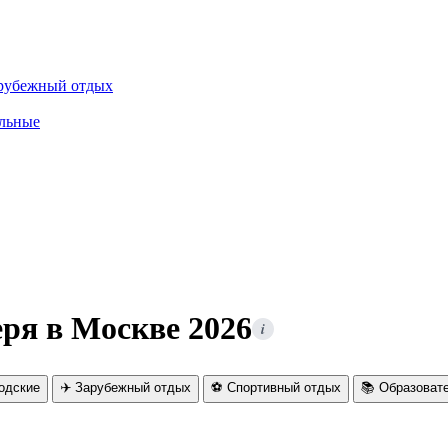
рубежный отдых
льные
еря в Москве 2026
i
родские
✈️ Зарубежный отдых
⚽ Спортивный отдых
📚 Образоват