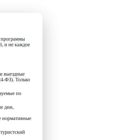
т программы
й, и не каждое
и выездные
24-ФЗ). Только
зуемые по
е дни,
ые нормативные
 туристский