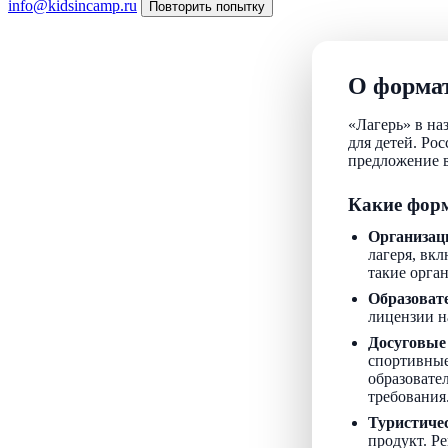
info@kidsincamp.ru
Повторить попытку
О формат
«Лагерь» в на
для детей. Ро
предложение в
Какие форм
Организац
лагеря, вкл
такие орга
Образоват
лицензии н
Досуговые
спортивные
образовате
требования
Туристиче
продукт. Р