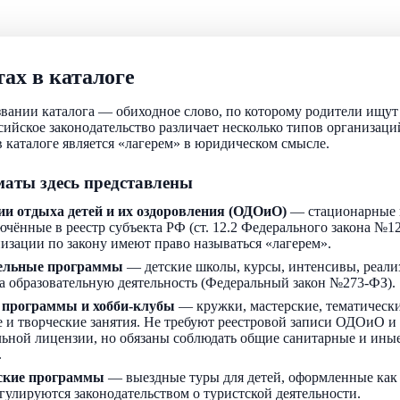
ах в каталоге
звании каталога — обиходное слово, по которому родители ищу
ссийское законодательство различает несколько типов организаци
 каталоге является «лагерем» в юридическом смысле.
аты здесь представлены
ии отдыха детей и их оздоровления (ОДОиО)
— стационарные 
ючённые в реестр субъекта РФ (ст. 12.2 Федерального закона №1
низации по закону имеют право называться «лагерем».
ельные программы
— детские школы, курсы, интенсивы, реали
а образовательную деятельность (Федеральный закон №273-ФЗ).
 программы и хобби-клубы
— кружки, мастерские, тематически
 и творческие занятия. Не требуют реестровой записи ОДОиО и
льной лицензии, но обязаны соблюдать общие санитарные и ин
.
ские программы
— выездные туры для детей, оформленные как
егулируются законодательством о туристской деятельности.