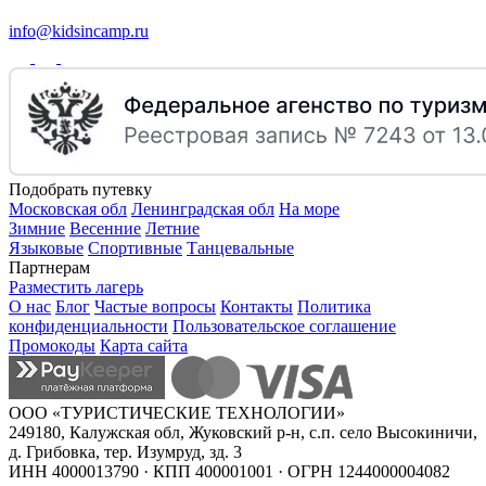
info@kidsincamp.ru
Подобрать путевку
Московская обл
Ленинградская обл
На море
Зимние
Весенние
Летние
Языковые
Спортивные
Танцевальные
Партнерам
Разместить лагерь
О нас
Блог
Частые вопросы
Контакты
Политика
конфиденциальности
Пользовательское соглашение
Промокоды
Карта сайта
ООО «ТУРИСТИЧЕСКИЕ ТЕХНОЛОГИИ»
249180, Калужская обл, Жуковский р-н, с.п. село Высокиничи,
д. Грибовка, тер. Изумруд, зд. 3
ИНН 4000013790 · КПП 400001001 · ОГРН 1244000004082