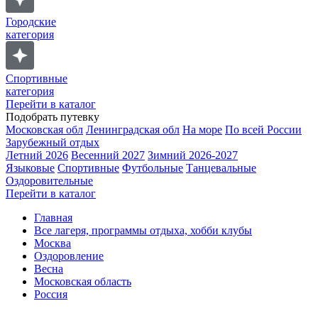
Городские
категория
Спортивные
категория
Перейти в каталог
Подобрать путевку
Московская обл
Ленинградская обл
На море
По всей России
Зарубежный отдых
Летний 2026
Весенний 2027
Зимний 2026-2027
Языковые
Спортивные
Футбольные
Танцевальные
Оздоровительные
Перейти в каталог
Главная
Все лагеря, программы отдыха, хобби клубы
Москва
Оздоровление
Весна
Московская область
Россия