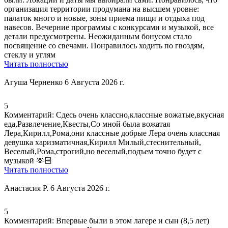
организация территории продумана на высшем уровне:
палаток много и новые, зоны приема пищи и отдыха под
навесов. Вечерние программы с конкурсами и музыкой, все
детали предусмотрены. Неожиданным бонусом стало
посвящение со свечами. Понравилось ходить по гвоздям,
стеклу и углям
Читать полностью
Агуша Черненко
6 Августа 2026 г.
5
Комментарий:
Сдесь очень классно,классные вожатые,
вкусная
еда
,Развлечение,Квесты,
Со мной была вожатая
Лера
,Кирилл,Рома,они классные добрые Лера очень классная
девушка харизматичная,Кирилл Милый,стеснительный,
Веселый,Рома,строгий,но веселый,подъем точно будет с
музыкой 🫶🏻
Читать полностью
Анастасия Р.
6 Августа 2026 г.
5
Комментарий:
Впервые были в этом лагере и сын (8,5 лет)