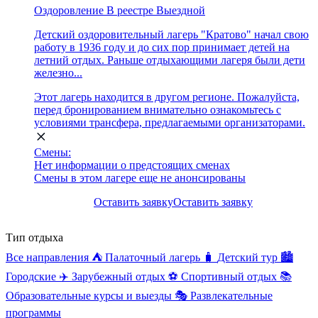
Оздоровление
В реестре
Выездной
Детский оздоровительный лагерь "Кратово" начал свою
работу в 1936 году и до сих пор принимает детей на
летний отдых. Раньше отдыхающими лагеря были дети
железно...
Этот лагерь находится в другом регионе. Пожалуйста,
перед бронированием внимательно ознакомьтесь с
условиями трансфера, предлагаемыми организаторами.
Смены:
Нет информации о предстоящих сменах
Смены в этом лагере еще не анонсированы
Оставить заявку
Оставить заявку
Тип отдыха
Все направления
⛺
Палаточный лагерь
🧳
Детский тур
🏙️
Городские
✈️
Зарубежный отдых
⚽
Спортивный отдых
📚
Образовательные курсы и выезды
🎭
Развлекательные
программы