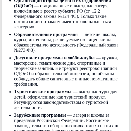
Организации отдыха детей и их оздоровления
(ОДОиО)
— стационарные и выездные лагеря,
включённые в реестр субъекта РФ (ст. 12.2
Федерального закона №124-ФЗ). Только такие
организации по закону имеют право называться
«лагерем».
Образовательные программы
— детские школы,
курсы, интенсивы, реализуемые по лицензии на
образовательную деятельность (Федеральный закон
№273-ФЗ).
Досуговые программы и хобби-клубы
— кружки,
мастерские, тематические дни, спортивные и
творческие занятия. Не требуют реестровой записи
ОДОиО и образовательной лицензии, но обязаны
соблюдать общие санитарные и иные нормативные
требования.
Туристические программы
— выездные туры для
детей, оформленные как туристский продукт.
Регулируются законодательством о туристской
деятельности.
Зарубежные программы
— лагеря и школы за
пределами Российской Федерации. Российское
законодательство об организациях отдыха на них не
распространяется; формат и юридический статус