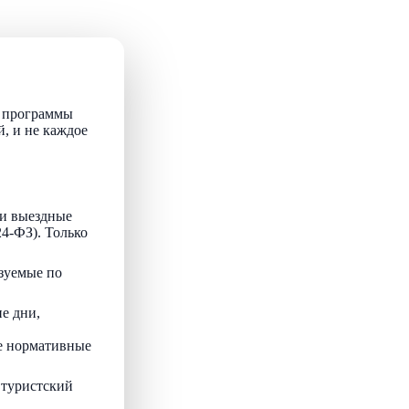
т программы
й, и не каждое
и выездные
24-ФЗ). Только
зуемые по
е дни,
ые нормативные
 туристский