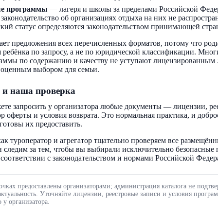
ые программы
— лагеря и школы за пределами Российской Феде
 законодательство об организациях отдыха на них не распростра
кий статус определяются законодательством принимающей стра
ает предложения всех перечисленных форматов, потому что род
 ребёнка по запросу, а не по юридической классификации. Мног
аммы по содержанию и качеству не уступают лицензированным 
ноценным выбором для семьи.
 и наша проверка
ете запросить у организатора любые документы — лицензии, ре
ор оферты и условия возврата. Это нормальная практика, и добр
готовы их предоставить.
ак туроператор и агрегатор тщательно проверяем все размещённ
 следим за тем, чтобы вы выбирали исключительно безопасные
соответствии с законодательством и нормами Российской Федер
очках предоставлены организаторами; администрация каталога не подтве
актуальность. Уточняйте лицензии, реестровые записи и условия програ
 у организатора.