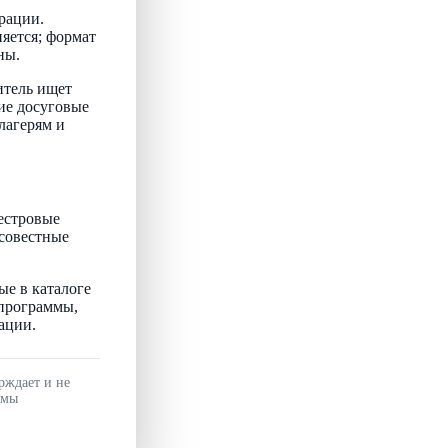
рации.
няется; формат
ны.
итель ищет
ие досуговые
лагерям и
естровые
осовестные
ые в каталоге
 программы,
ации.
рждает и не
ммы