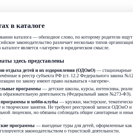
ах в каталоге
звании каталога — обиходное слово, по которому родители ищу
ссийское законодательство различает несколько типов организаци
 каталоге является «лагерем» в юридическом смысле.
аты здесь представлены
ии отдыха детей и их оздоровления (ОДОиО)
— стационарные 
ючённые в реестр субъекта РФ (ст. 12.2 Федерального закона №1
низации по закону имеют право называться «лагерем».
ельные программы
— детские школы, курсы, интенсивы, реали
а образовательную деятельность (Федеральный закон №273-ФЗ).
 программы и хобби-клубы
— кружки, мастерские, тематически
 и творческие занятия. Не требуют реестровой записи ОДОиО и
льной лицензии, но обязаны соблюдать общие санитарные и ин
.
ские программы
— выездные туры для детей, оформленные как
егулируются законодательством о туристской деятельности.