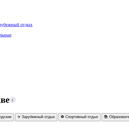
рубежный отдых
льные
кве
i
родские
✈️ Зарубежный отдых
⚽ Спортивный отдых
📚 Образоват