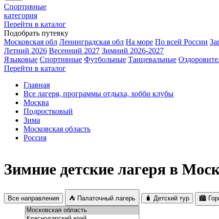
Спортивные
категория
Перейти в каталог
Подобрать путевку
Московская обл
Ленинградская обл
На море
По всей России
За
Летний 2026
Весенний 2027
Зимний 2026-2027
Языковые
Спортивные
Футбольные
Танцевальные
Оздоровите
Перейти в каталог
Главная
Все лагеря, программы отдыха, хобби клубы
Москва
Подростковый
Зима
Московская область
Россия
Зимние детские лагеря в Мос
Все направления
⛺ Палаточный лагерь
🧳 Детский тур
🏙️ Го