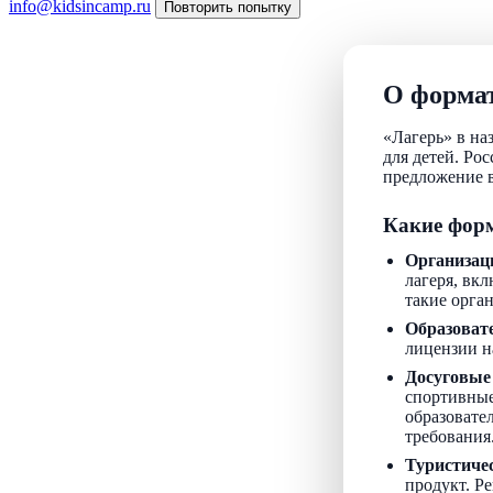
info@kidsincamp.ru
Повторить попытку
О формат
«Лагерь» в на
для детей. Ро
предложение в
Какие форм
Организац
лагеря, вкл
такие орга
Образоват
лицензии н
Досуговые
спортивные
образовате
требования
Туристиче
продукт. Р