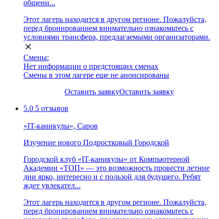
общени...
Этот лагерь находится в другом регионе. Пожалуйста,
перед бронированием внимательно ознакомьтесь с
условиями трансфера, предлагаемыми организаторами.
Смены:
Нет информации о предстоящих сменах
Смены в этом лагере еще не анонсированы
Оставить заявку
Оставить заявку
5.0
5 отзывов
«IT-каникулы», Саров
Изучение нового
Подростковый
Городской
Городской клуб «IT-каникулы» от Компьютерной
Академии «ТОП» — это возможность провести летние
дни ярко, интересно и с пользой для будущего. Ребят
ждет увлекател...
Этот лагерь находится в другом регионе. Пожалуйста,
перед бронированием внимательно ознакомьтесь с