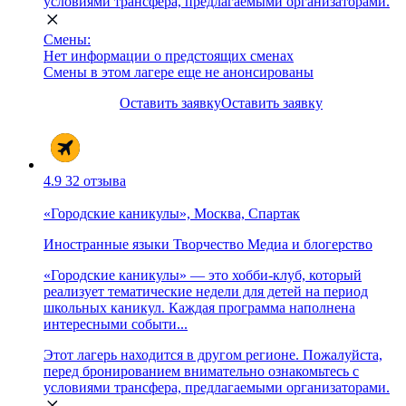
условиями трансфера, предлагаемыми организаторами.
Смены:
Нет информации о предстоящих сменах
Смены в этом лагере еще не анонсированы
Оставить заявку
Оставить заявку
4.9
32 отзыва
«Городские каникулы», Москва, Спартак
Иностранные языки
Творчество
Медиа и блогерство
«Городские каникулы» — это хобби-клуб, который
реализует тематические недели для детей на период
школьных каникул. Каждая программа наполнена
интересными событи...
Этот лагерь находится в другом регионе. Пожалуйста,
перед бронированием внимательно ознакомьтесь с
условиями трансфера, предлагаемыми организаторами.