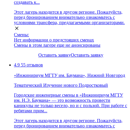
создавать к...
Этот лагерь находится в другом регионе. Пожалуйста,
перед бронированием внимательно ознакомьтесь с
условиями трансфера, предлагаемыми организаторами.
Смены:
Нет информации о предстоящих сменах
Смены в этом лагере еще не анонсированы
Оставить заявку
Оставить заявку
4.9
55 отзывов
«Инжинириум МГТУ им. Баумана», Нижний Новгород
Тематический
Изучение нового
Подростковый
Городские инженерные смены в «Инжинириум МГТУ
им. Н.Э. Баумана» — это возможность провести
каникулы не только весело, но и с пользой. При работе с
ребятами прим...
Этот лагерь находится в другом регионе. Пожалуйста,
перед бронированием внимательно ознакомьтесь с