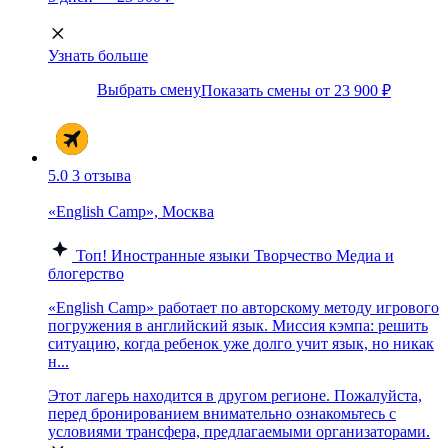
Узнать больше
Выбрать смену
Показать смены от 23 900 ₽
5.0
3 отзыва
«English Camp», Москва
Топ!
Иностранные языки
Творчество
Медиа и
блогерство
«English Camp» работает по авторскому методу игрового
погружения в английский язык. Миссия кэмпа: решить
ситуацию, когда ребенок уже долго учит язык, но никак
н...
Этот лагерь находится в другом регионе. Пожалуйста,
перед бронированием внимательно ознакомьтесь с
условиями трансфера, предлагаемыми организаторами.