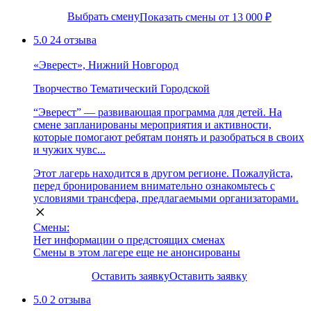
Выбрать смену
Показать смены от 13 000 ₽
5.0
24 отзыва
«Эверест», Нижний Новгород
Творчество
Тематический
Городской
“Эверест” — развивающая программа для детей. На
смене запланированы мероприятия и активности,
которые помогают ребятам понять и разобраться в своих
и чужих чувс...
Этот лагерь находится в другом регионе. Пожалуйста,
перед бронированием внимательно ознакомьтесь с
условиями трансфера, предлагаемыми организаторами.
Смены:
Нет информации о предстоящих сменах
Смены в этом лагере еще не анонсированы
Оставить заявку
Оставить заявку
5.0
2 отзыва