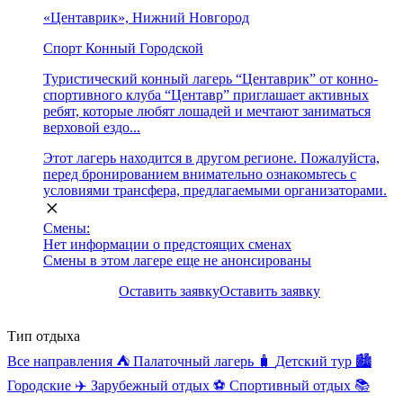
«Центаврик», Нижний Новгород
Спорт
Конный
Городской
Туристический конный лагерь “Центаврик” от конно-
спортивного клуба “Центавр” приглашает активных
ребят, которые любят лошадей и мечтают заниматься
верховой ездо...
Этот лагерь находится в другом регионе. Пожалуйста,
перед бронированием внимательно ознакомьтесь с
условиями трансфера, предлагаемыми организаторами.
Смены:
Нет информации о предстоящих сменах
Смены в этом лагере еще не анонсированы
Оставить заявку
Оставить заявку
Тип отдыха
Все направления
⛺
Палаточный лагерь
🧳
Детский тур
🏙️
Городские
✈️
Зарубежный отдых
⚽
Спортивный отдых
📚