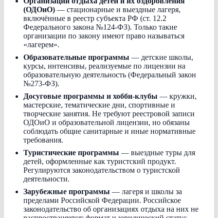
Организации отдыха детей и их оздоровления
(ОДОиО)
— стационарные и выездные лагеря,
включённые в реестр субъекта РФ (ст. 12.2
Федерального закона №124-ФЗ). Только такие
организации по закону имеют право называться
«лагерем».
Образовательные программы
— детские школы,
курсы, интенсивы, реализуемые по лицензии на
образовательную деятельность (Федеральный закон
№273-ФЗ).
Досуговые программы и хобби-клубы
— кружки,
мастерские, тематические дни, спортивные и
творческие занятия. Не требуют реестровой записи
ОДОиО и образовательной лицензии, но обязаны
соблюдать общие санитарные и иные нормативные
требования.
Туристические программы
— выездные туры для
детей, оформленные как туристский продукт.
Регулируются законодательством о туристской
деятельности.
Зарубежные программы
— лагеря и школы за
пределами Российской Федерации. Российское
законодательство об организациях отдыха на них не
распространяется; формат и юридический статус