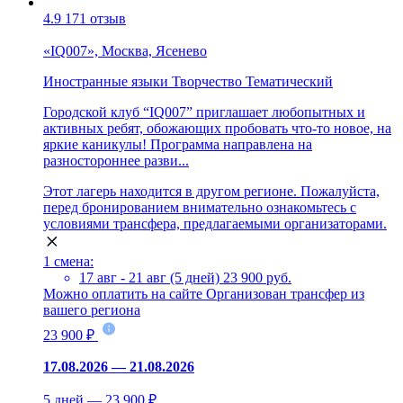
4.9
171 отзыв
«IQ007», Москва, Ясенево
Иностранные языки
Творчество
Тематический
Городской клуб “IQ007” приглашает любопытных и
активных ребят, обожающих пробовать что-то новое, на
яркие каникулы! Программа направлена на
разностороннее разви...
Этот лагерь находится в другом регионе. Пожалуйста,
перед бронированием внимательно ознакомьтесь с
условиями трансфера, предлагаемыми организаторами.
1 смена:
17 авг - 21 авг (5 дней)
23 900 руб.
Можно оплатить на сайте
Организован трансфер из
вашего региона
23 900 ₽
17.08.2026 — 21.08.2026
5 дней — 23 900 ₽