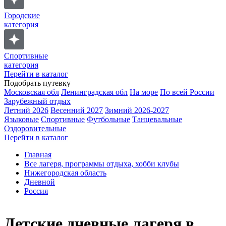
Городские
категория
Спортивные
категория
Перейти в каталог
Подобрать путевку
Московская обл
Ленинградская обл
На море
По всей России
Зарубежный отдых
Летний 2026
Весенний 2027
Зимний 2026-2027
Языковые
Спортивные
Футбольные
Танцевальные
Оздоровительные
Перейти в каталог
Главная
Все лагеря, программы отдыха, хобби клубы
Нижегородская область
Дневной
Россия
Детские дневные лагеря в