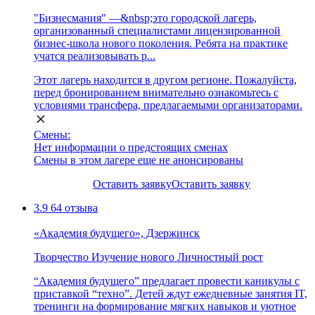
"Бизнесмания" —&nbsp;это городской лагерь,
организованный специалистами лицензированной
бизнес-школа нового поколения. Ребята на практике
учатся реализовывать р...
Этот лагерь находится в другом регионе. Пожалуйста,
перед бронированием внимательно ознакомьтесь с
условиями трансфера, предлагаемыми организаторами.
Смены:
Нет информации о предстоящих сменах
Смены в этом лагере еще не анонсированы
Оставить заявку
Оставить заявку
3.9
64 отзыва
«Академия будущего», Дзержинск
Творчество
Изучение нового
Личностный рост
“Академия будущего” предлагает провести каникулы с
приставкой “техно”. Детей ждут ежедневные занятия IT,
тренинги на формирование мягких навыков и уютное