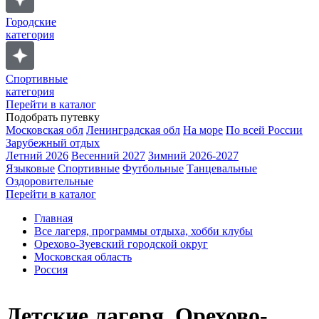
Городские
категория
Спортивные
категория
Перейти в каталог
Подобрать путевку
Московская обл
Ленинградская обл
На море
По всей России
Зарубежный отдых
Летний 2026
Весенний 2027
Зимний 2026-2027
Языковые
Спортивные
Футбольные
Танцевальные
Оздоровительные
Перейти в каталог
Главная
Все лагеря, программы отдыха, хобби клубы
Орехово-Зуевский городской округ
Московская область
Россия
Детские лагеря, Орехово-