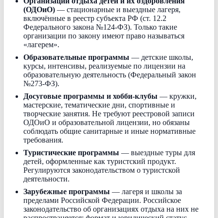
Организации отдыха детей и их оздоровления
(ОДОиО)
— стационарные и выездные лагеря,
включённые в реестр субъекта РФ (ст. 12.2
Федерального закона №124-ФЗ). Только такие
организации по закону имеют право называться
«лагерем».
Образовательные программы
— детские школы,
курсы, интенсивы, реализуемые по лицензии на
образовательную деятельность (Федеральный закон
№273-ФЗ).
Досуговые программы и хобби-клубы
— кружки,
мастерские, тематические дни, спортивные и
творческие занятия. Не требуют реестровой записи
ОДОиО и образовательной лицензии, но обязаны
соблюдать общие санитарные и иные нормативные
требования.
Туристические программы
— выездные туры для
детей, оформленные как туристский продукт.
Регулируются законодательством о туристской
деятельности.
Зарубежные программы
— лагеря и школы за
пределами Российской Федерации. Российское
законодательство об организациях отдыха на них не
распространяется; формат и юридический статус