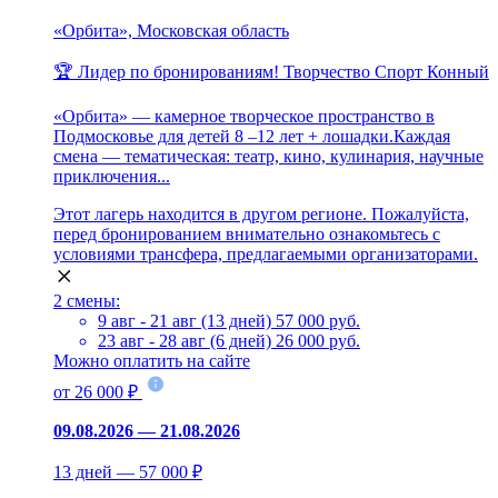
«Орбита», Московская область
🏆 Лидер по бронированиям!
Творчество
Спорт
Конный
«Орбита» — камерное творческое пространство в
Подмосковье для детей 8 –12 лет + лошадки.Каждая
смена — тематическая: театр, кино, кулинария, научные
приключения...
Этот лагерь находится в другом регионе. Пожалуйста,
перед бронированием внимательно ознакомьтесь с
условиями трансфера, предлагаемыми организаторами.
2 смены:
9 авг - 21 авг (13 дней)
57 000 руб.
23 авг - 28 авг (6 дней)
26 000 руб.
Можно оплатить на сайте
от 26 000 ₽
09.08.2026 — 21.08.2026
13 дней — 57 000 ₽