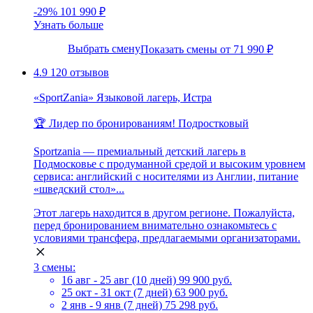
-29%
101 990 ₽
Узнать больше
Выбрать смену
Показать смены от 71 990 ₽
4.9
120 отзывов
«SportZania» Языковой лагерь, Истра
🏆 Лидер по бронированиям!
Подростковый
Sportzania — премиальный детский лагерь в
Подмосковье с продуманной средой и высоким уровнем
сервиса: английский с носителями из Англии, питание
«шведский стол»...
Этот лагерь находится в другом регионе. Пожалуйста,
перед бронированием внимательно ознакомьтесь с
условиями трансфера, предлагаемыми организаторами.
3 смены:
16 авг - 25 авг (10 дней)
99 900 руб.
25 окт - 31 окт (7 дней)
63 900 руб.
2 янв - 9 янв (7 дней)
75 298 руб.