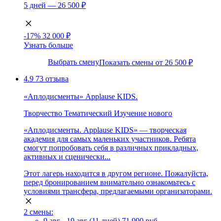
5 дней — 26 500 ₽
-17%
32 000 ₽
Узнать больше
Выбрать смену
Показать смены от 26 500 ₽
4.9
73 отзыва
«Аплодисменты» Applause KIDS.
Творчество
Тематический
Изучение нового
«Аплодисменты. Applause KIDS» — творческая
академия для самых маленьких участников. Ребята
смогут попробовать себя в различных прикладных,
активных и сценически...
Этот лагерь находится в другом регионе. Пожалуйста,
перед бронированием внимательно ознакомьтесь с
условиями трансфера, предлагаемыми организаторами.
2 смены:
9 авг - 19 авг (11 дней)
71 990 руб.