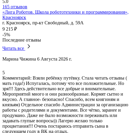
5.0
165 отзывов
«Лига Роботов. Школа робототехники и программирования»,
Красноярск
г. Красноярск, пр-кт Свободный, д. 59А
9 215 ₽
-5%
Последние отзывы
Читать все
Марина Чижина
6 Августа 2026 г.
5
Комментарий:
Взяли ребёнку путёвку. Стала читать отзывы (
мать года!) Испугалась, потому что все положительные. Но
зря!!! Здесь действительно все добрые и внимательные.
Мероприятий много и они разнообразные.
Кормят сытно и
вкусно
. А главное- безопасно! Спасибо, всем княгиням и
князьям) Отдельное спасибо Администрации за организацию
работы с родителями и документами. Все чётко, заранее и
продумано. Даже не было возможности переживать или
задавать глупые вопросы)) Лагерю желаю только
процветания!!! Очень постараюсь отправить сына в
следующем году в ВК на отдых.