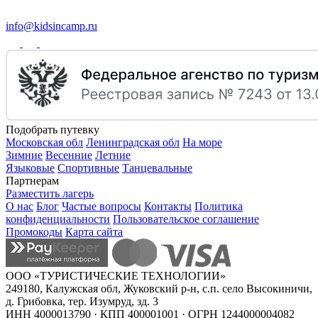
info@kidsincamp.ru
Подобрать путевку
Московская обл
Ленинградская обл
На море
Зимние
Весенние
Летние
Языковые
Спортивные
Танцевальные
Партнерам
Разместить лагерь
О нас
Блог
Частые вопросы
Контакты
Политика
конфиденциальности
Пользовательское соглашение
Промокоды
Карта сайта
ООО «ТУРИСТИЧЕСКИЕ ТЕХНОЛОГИИ»
249180, Калужская обл, Жуковский р-н, с.п. село Высокиничи,
д. Грибовка, тер. Изумруд, зд. 3
ИНН 4000013790 · КПП 400001001 · ОГРН 1244000004082