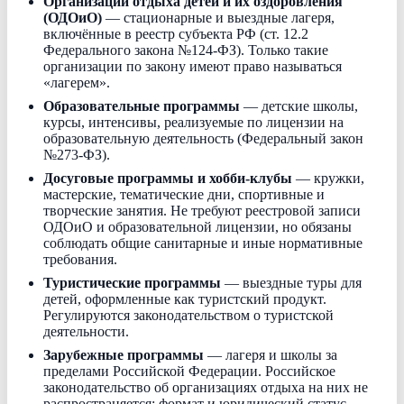
Организации отдыха детей и их оздоровления
(ОДОиО)
— стационарные и выездные лагеря,
включённые в реестр субъекта РФ (ст. 12.2
Федерального закона №124-ФЗ). Только такие
организации по закону имеют право называться
«лагерем».
Образовательные программы
— детские школы,
курсы, интенсивы, реализуемые по лицензии на
образовательную деятельность (Федеральный закон
№273-ФЗ).
Досуговые программы и хобби-клубы
— кружки,
мастерские, тематические дни, спортивные и
творческие занятия. Не требуют реестровой записи
ОДОиО и образовательной лицензии, но обязаны
соблюдать общие санитарные и иные нормативные
требования.
Туристические программы
— выездные туры для
детей, оформленные как туристский продукт.
Регулируются законодательством о туристской
деятельности.
Зарубежные программы
— лагеря и школы за
пределами Российской Федерации. Российское
законодательство об организациях отдыха на них не
распространяется; формат и юридический статус