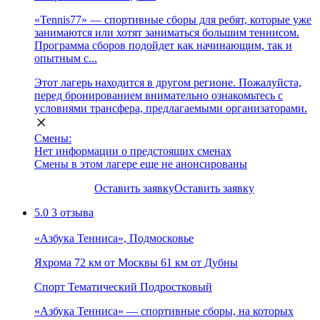
«Tennis77» — спортивные сборы для ребят, которые уже
занимаются или хотят заниматься большим теннисом.
Программа сборов подойдет как начинающим, так и
опытным с...
Этот лагерь находится в другом регионе. Пожалуйста,
перед бронированием внимательно ознакомьтесь с
условиями трансфера, предлагаемыми организаторами.
Смены:
Нет информации о предстоящих сменах
Смены в этом лагере еще не анонсированы
Оставить заявку
Оставить заявку
5.0
3 отзыва
«Азбука Тенниса», Подмосковье
Яхрома
72 км от Москвы
61 км от Дубны
Спорт
Тематический
Подростковый
«Азбука Тенниса» — спортивные сборы, на которых