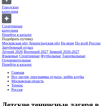
Городские
категория
Спортивные
категория
Перейти в каталог
Подобрать путевку
Московская обл
Ленинградская обл
На море
По всей России
Зарубежный отдых
Летний 2026
Весенний 2027
Зимний 2026-2027
Языковые
Спортивные
Футбольные
Танцевальные
Оздоровительные
Перейти в каталог
Главная
Все лагеря, программы отдыха, хобби клубы
Московская область
Теннис
Россия
Детские теннисные лагеря в