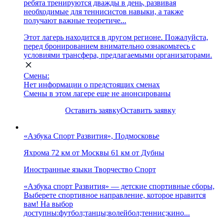
ребята тренируются дважды в день, развивая
необходимые для теннисистов навыки, а также
получают важные теоретиче...
Этот лагерь находится в другом регионе. Пожалуйста,
перед бронированием внимательно ознакомьтесь с
условиями трансфера, предлагаемыми организаторами.
Смены:
Нет информации о предстоящих сменах
Смены в этом лагере еще не анонсированы
Оставить заявку
Оставить заявку
«Азбука Спорт Развития», Подмосковье
Яхрома
72 км от Москвы
61 км от Дубны
Иностранные языки
Творчество
Спорт
«Азбука спорт Развития» — детские спортивные сборы,
Выберете спортивное направление, которое нравится
вам! На выбор
доступны:футбол;танцы;волейбол;теннис;кино...