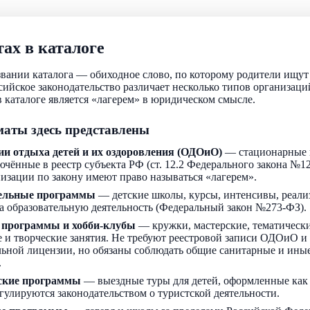
ах в каталоге
звании каталога — обиходное слово, по которому родители ищу
ссийское законодательство различает несколько типов организаци
 каталоге является «лагерем» в юридическом смысле.
аты здесь представлены
ии отдыха детей и их оздоровления (ОДОиО)
— стационарные 
ючённые в реестр субъекта РФ (ст. 12.2 Федерального закона №1
низации по закону имеют право называться «лагерем».
ельные программы
— детские школы, курсы, интенсивы, реали
а образовательную деятельность (Федеральный закон №273-ФЗ).
 программы и хобби-клубы
— кружки, мастерские, тематически
 и творческие занятия. Не требуют реестровой записи ОДОиО и
льной лицензии, но обязаны соблюдать общие санитарные и ин
.
ские программы
— выездные туры для детей, оформленные как
егулируются законодательством о туристской деятельности.