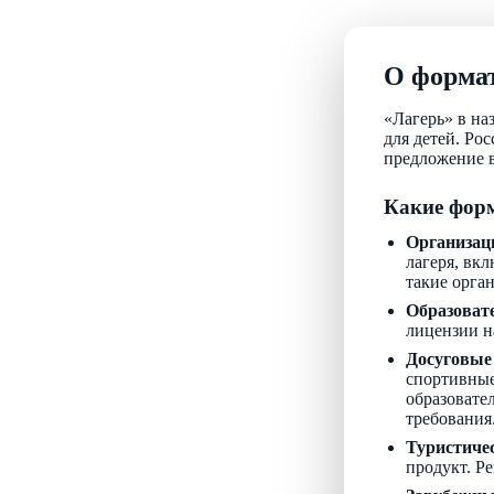
О формат
«Лагерь» в на
для детей. Ро
предложение в
Какие форм
Организац
лагеря, вкл
такие орга
Образоват
лицензии н
Досуговые
спортивные
образовате
требования
Туристиче
продукт. Р