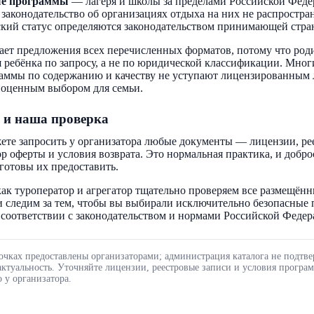
ые программы
— лагеря и школы за пределами Российской Феде
 законодательство об организациях отдыха на них не распростра
кий статус определяются законодательством принимающей стра
ает предложения всех перечисленных форматов, потому что род
 ребёнка по запросу, а не по юридической классификации. Мног
аммы по содержанию и качеству не уступают лицензированным 
ноценным выбором для семьи.
 и наша проверка
ете запросить у организатора любые документы — лицензии, ре
ор оферты и условия возврата. Это нормальная практика, и добр
готовы их предоставить.
ак туроператор и агрегатор тщательно проверяем все размещённ
 следим за тем, чтобы вы выбирали исключительно безопасные
соответствии с законодательством и нормами Российской Федер
очках предоставлены организаторами; администрация каталога не подтве
актуальность. Уточняйте лицензии, реестровые записи и условия програ
 у организатора.