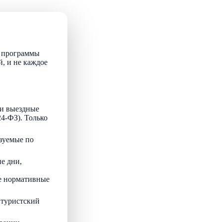
т программы
й, и не каждое
и выездные
24-ФЗ). Только
зуемые по
е дни,
ые нормативные
 туристский