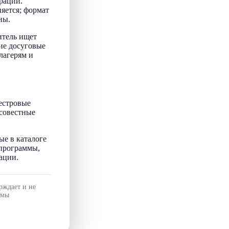
рации.
няется; формат
ны.
итель ищет
ие досуговые
лагерям и
естровые
осовестные
ые в каталоге
 программы,
ации.
рждает и не
ммы