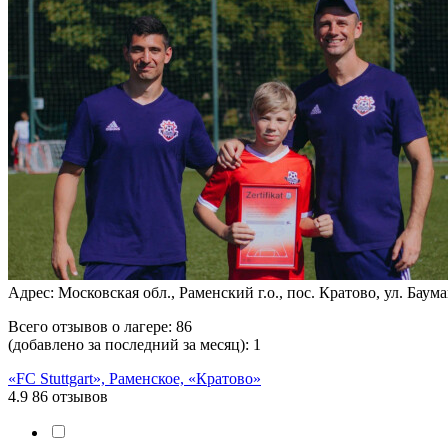
Адрес: Московская обл., Раменский г.о., пос. Кратово, ул. Бауман
Всего отзывов о лагере:
86
(добавлено за последний за месяц):
1
«FC Stuttgart», Раменское, «Кратово»
4.9
86 отзывов