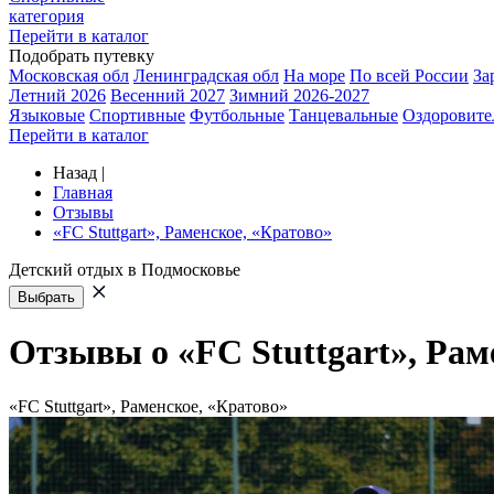
категория
Перейти в каталог
Подобрать путевку
Московская обл
Ленинградская обл
На море
По всей России
За
Летний 2026
Весенний 2027
Зимний 2026-2027
Языковые
Спортивные
Футбольные
Танцевальные
Оздоровите
Перейти в каталог
Назад
|
Главная
Отзывы
«FC Stuttgart», Раменское, «Кратово»
Детский отдых в Подмосковье
Выбрать
Отзывы о «FC Stuttgart», Рам
«FC Stuttgart», Раменское, «Кратово»