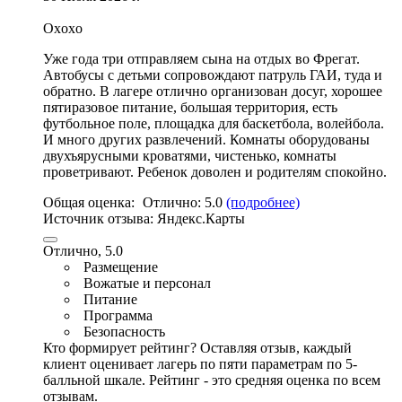
Oxoxo
Уже года три отправляем сына на отдых во Фрегат.
Автобусы с детьми сопровождают патруль ГАИ, туда и
обратно. В лагере отлично организован досуг,
хорошее
пятиразовое питание
, большая территория,
есть
футбольное поле
,
площадка для баскетбола
, волейбола.
И много других развлечений. Комнаты оборудованы
двухъярусными кроватями, чистенько,
комнаты
проветривают
. Ребенок доволен и родителям спокойно.
Общая оценка:
Отлично:
5.0
(подробнее)
Источник отзыва:
Яндекс.Карты
Отлично, 5.0
Размещение
Вожатые и персонал
Питание
Программа
Безопасность
Кто формирует рейтинг?
Оставляя отзыв, каждый
клиент оценивает лагерь по пяти параметрам по 5-
балльной шкале. Рейтинг - это средняя оценка по всем
отзывам.