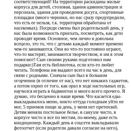
соответствующий
! На территории раскиданы жилые
корпуса для детей,
столовая
, здания администрации и
персонала, здания для проведения досуга, спортивные
площадки (много черники, но нас сразу предупредили,
что есть ее нельзя, т.к.
территория обработана от
насекомых
). Посреди смены был родительский день, у
нас была возможность приехать, посмотреть, как дети
проводят время. Основное, чем лично я довольна
всецело, это то, что с детьми каждый момент времени
чем-то занимаются. Они во что-то постоянно играют,
что-то мастерят, занимаются творчеством, и им в этом
помогают! Сын своими руками подготовил нам
подарки:)Там есть библиотека, если кто-то любит
читать. Телефоны им выдают всего на час в день, для
связи с родными. Сначала сын был в большом
огорчении (в отличие от нас), что нет никаких гаджетов,
а потом охрип от того,
как орал в ходе настольных игр
,
научился играть в бадминтон и много всего прочего. Я
думаю, это бесценно в наше время. Что касается еды-
выкладывалось меню, никто оттуда голодным уйти не
мог, 5 приемов пищи за день, у меня нет претензий.
Детям меняли постельное белье, в санузле чисто, в
корпусе чисто и все по местам, по-моему, даже есть
кондиционер. Каждый день в соцсети выкладывали
фотоотчет (если родители давали согласие на него),