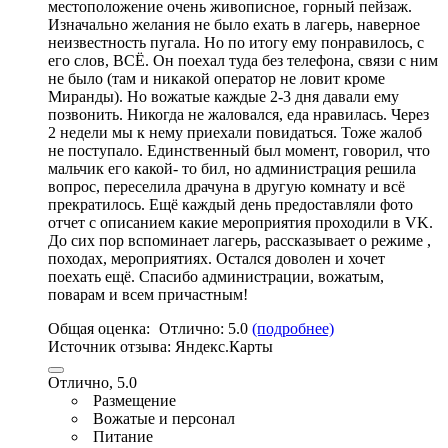
местоположение очень живописное
,
горный пейзаж
.
Изначально желания не было ехать в лагерь, наверное
неизвестность пугала. Но по итогу ему понравилось, с
его слов, ВСЁ. Он поехал туда без телефона, связи с ним
не было (там и никакой оператор не ловит кроме
Миранды). Но вожатые каждые 2-3 дня давали ему
позвонить. Никогда не жаловался,
еда нравилась
. Через
2 недели мы к нему приехали повидаться. Тоже жалоб
не поступало. Единственный был момент, говорил, что
мальчик его какой- то бил,
но администрация решила
вопрос
, переселила драчуна в другую комнату и всё
прекратилось.
Ещё каждый день предоставляли фото
отчет с описанием какие мероприятия проходили в VK
.
До сих пор вспоминает лагерь, рассказывает о режиме ,
походах, мероприятиях. Остался доволен и хочет
поехать ещё. Спасибо администрации, вожатым,
поварам и всем причастным!
Общая оценка:
Отлично:
5.0
(подробнее)
Источник отзыва:
Яндекс.Карты
Отлично, 5.0
Размещение
Вожатые и персонал
Питание