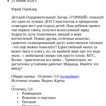
25 Июня 2026 г.
Юрий Гевейлер
Детский Оздоровительный Лагерь «ГОРНЫЙ» пожалуй
это один из лучших ДОЛ Севастополя, в прекрасном
созвездии мест для отдыха детей. Наш ребёнок провел
там первую смену, получил колоссальный заряд
бодрости,
кучу позитивных эмоций и море
впечатлений
. Новые друзья,
отличные вожатые
,
грамотно спланированный досуг,
качественное питание
- что ещё можно пожелать?! Единственный минус (а
может быть и плюс), но, по крайней мере про это надо
знать - с мобильной связью там просто плохо. МТС,
Волна - практически все мимо... Удивительно, но
достаточно устойчиво работает Миранда. Имейте это
ввиду!
Общая оценка:
Отлично:
5.0
(подробнее)
Источник отзыва:
Яндекс.Карты
Отлично, 5.0
Размещение
Вожатые и персонал
Питание