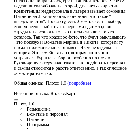
Ничего не понравилось, грязь и антисанитария. Через 2
недели внука забрали на скорой, диагнез - скарлатина.
Компетенция медперсонала в лагере ввзывает сомнения.
Питание на 3, видимо никто не знает,
что такое "
шведский стол"
. По факту, есть 2 комплекса на выбор,
если успеешь выбрать, т.
к первыми едят младшие
отряды и персонал и только потом старшие
, то что
осталось. Так что красивое фото, что будут выкладывать
- это показуха! Вожатые Марина и Никита, которым ту
писали положительные отзывы в 4 смене отдельная
история. Это семейная пара, которая постоянно
устраивала бурные разборки, особенно по ночам.
Руководству лагеря надо тщательно подбирать персонал
и самим относится к работе ответсвенно, а так сплошное
очковтирательство.
Общая оценка:
Плохо:
1.0
(подробнее)
1
Источник отзыва:
Яндекс.Карты
Плохо, 1.0
Размещение
Вожатые и персонал
Питание
Программа