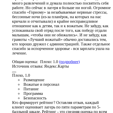
много развлечений и думала полностью посвятить себя
работе. Но сейчас в лагеря я больше ни ногой. Огромное
спасибо «Горному» за незабываемые нервные стрессы,
бессонные ночи (из-за планёрок, на которых на нас
кричали и отчитывали)
и крайне несправедливое
отношение как к детям
,
так и к вожатым
. Не забуду, как
успокаивала свой отряд после того, как победу отдали
малышам, «чтобы они не обижались». И не забуду, как
грамоты «Лучший вожатый» обычно доставались тем,
кто хорошо дружил с администрацией. Также отдельное
спасибо за испорченное здоровье - вся зарплата ушла на
лечение.
Общая оценка:
Плохо:
1.0
(подробнее)
Источник отзыва:
Яндекс.Карты
Плохо, 1.0
Размещение
Вожатые и персонал
Питание
Программа
Безопасность
Кто формирует рейтинг?
Оставляя отзыв, каждый
клиент оценивает лагерь по пяти параметрам по 5-
балльной шкале. Рейтинг - это средняя оценка по всем