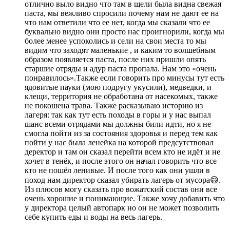
отлично выло видно что там в щели была видна свежая
паста, мы вежливо спросили почему нам не дают ее на
что нам ответили что ее нет, когда мы сказали что ее
буквально видно они просто нас проигнорили, когда мы
более менее успоколись и сели на свои места то мы
видим что заходят маленькие , и каким то волшебным
образом появляется паста, после них пришли опять
старшие отряды и адур паста пропала. Нам это «очень
понравилось».Также если говорить про минусы тут есть
ядовитые пауки (мою подругу укусили), медведки, и
клещи,
территория не обработана от насекомых
, также
не покошена трава. Также расказываю историю из
лагеря:
так как тут есть походы в горы и у нас выпал
шанс всеми отрядами мы должны били идти
, но я не
смогла пойти из за состояния здоровья и перед тем как
пойти у нас была ленейка на которой предсутствовал
деректор и там он сказал перейти всем кто не идёт и не
хочет в тенёк, и после этого он начал говорить что все
кто не пошёл ленивые.
И после того как они ушли в
поход нам директор сказал убирать лагерь от мусора😄
.
Из плюсов могу сказать про вожатский состав они все
очень хорошие и понимающие. Также хочу добавить что
у директора целый автопарк но он не может позволить
себе купить еды и воды на весь лагерь.