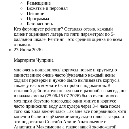
Размещение
Вожатые и персонал
Питание
Программа
Безопасность
Кто формирует рейтинг?
Оставляя отзыв, каждый
клиент оценивает лагерь по пяти параметрам по 5-
балльной шкале. Рейтинг - это средняя оценка по всем
отзывам.
23 Июля 2026 г.
Маргарита Чуприна
мне очень понравилось!корпусы новые и крутые,но
единственное очень часто(буквально каждый день)
ходили проверки и нужно было вылизывать корпус
,а
также у нас в комнате был пробит подоконник.
В
столовой действительно вкусная и разнообразная еда
,но
в начала смены (25.06-15.07.2026) было очень много
мух,прям безумно много,ещё один минус в корпусе
часто приносили воду для кулера через 3-4 часа после
того как вода закончилась.Так мне все понравилось,хотя
конечно были и ещё мелкие минусы,но плюсы закрыли
эти недостатки.Спасибо Алине Анатольевне и
Анастасии Максимовна,а также нашей экс-вожатой