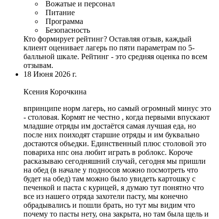
Вожатые и персонал
Питание
Программа
Безопасность
Кто формирует рейтинг?
Оставляя отзыв, каждый
клиент оценивает лагерь по пяти параметрам по 5-
балльной шкале. Рейтинг - это средняя оценка по всем
отзывам.
18 Июня 2026 г.
Ксения Корочкина
впринципе норм лагерь, но самый огромный минус это
-
столовая
. Кормят не честно ,
когда первыми впускают
младшие отряды им достаётся самая лучшая еда
, но
после них поиходят старшие отряды и им буквально
достаются объедки. Единственный плюс столовой это
повариха нпс она любит играть в роблокс. Короче
расказываю сегодняшний случай, сегодня мы пришли
на обед (в начале у подносов можно посмотреть что
будет на обед) там можно было увидеть картошку с
печенкой и паста с курицей, я думаю тут понятно что
все из нашего отряда захотели пасту, мы конечно
обрадывались и пошли брать, но тут мы видим что
почему то пасты нету, она закрыта, но там была щель и