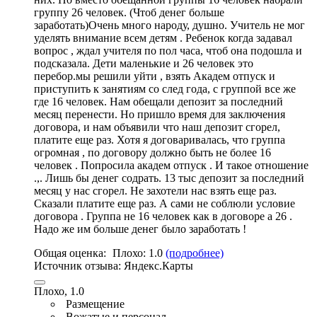
группу 26 человек. (Чтоб денег больше
заработать)Очень много народу, душно. Учитель не мог
уделять внимание всем детям . Ребенок когда задавал
вопрос , ждал учителя по пол часа, чтоб она подошла и
подсказала. Дети маленькие и 26 человек это
перебор.мы решили уйти , взять Академ отпуск и
приступить к занятиям со след года, с группой все же
где 16 человек. Нам обещали депозит за последний
месяц перенести. Но пришло время для заключения
договора, и нам объявили что наш депозит сгорел,
платите еще раз. Хотя я договаривалась, что группа
огромная , по договору должно быть не более 16
человек . Попросила академ отпуск .
И такое отношение
.,. Лишь бы денег содрать. 13 тыс депозит за последний
месяц у нас сгорел. Не захотели нас взять еще раз.
Сказали платите еще раз. А сами не соблюли условие
договора . Группа не 16 человек как в договоре а 26 .
Надо же им больше денег было заработать !
Общая оценка:
Плохо:
1.0
(подробнее)
Источник отзыва:
Яндекс.Карты
Плохо, 1.0
Размещение
Вожатые и персонал