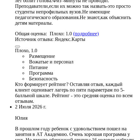
лет болит голова.Физ -минуты не проводят.
Преподаватели,если их можно так назвать-это просто
студенты непрофильных вузов.Не имеющие
педагогического образования.Не знают,как объяснить
детям материалы.
Общая оценка:
Плохо:
1.0
(подробнее)
Источник отзыва:
Яндекс.Карты
Плохо, 1.0
Размещение
Вожатые и персонал
Питание
Программа
Безопасность
Кто формирует рейтинг?
Оставляя отзыв, каждый
клиент оценивает лагерь по пяти параметрам по 5-
балльной шкале. Рейтинг - это средняя оценка по всем
отзывам.
2 Июля 2026 г.
Юлия
В прошлом году ребенок с удовольствием пошел на
занятия в АТ Академию
.
Очень хорошая программа у
них
. Но вместо обещанной группы 16 человек набрали