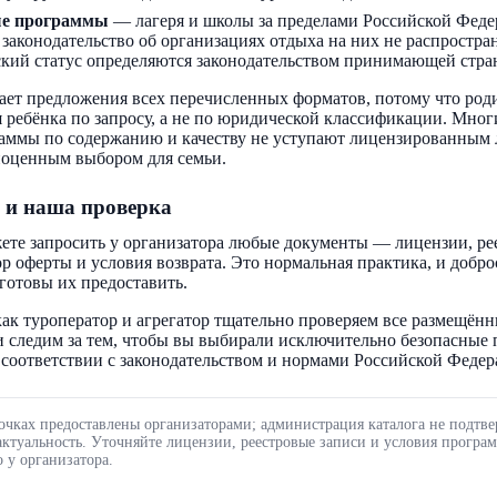
ые программы
— лагеря и школы за пределами Российской Феде
 законодательство об организациях отдыха на них не распростра
кий статус определяются законодательством принимающей стра
ает предложения всех перечисленных форматов, потому что род
 ребёнка по запросу, а не по юридической классификации. Мног
аммы по содержанию и качеству не уступают лицензированным 
ноценным выбором для семьи.
 и наша проверка
ете запросить у организатора любые документы — лицензии, ре
ор оферты и условия возврата. Это нормальная практика, и добр
готовы их предоставить.
ак туроператор и агрегатор тщательно проверяем все размещённ
 следим за тем, чтобы вы выбирали исключительно безопасные
соответствии с законодательством и нормами Российской Федер
очках предоставлены организаторами; администрация каталога не подтве
актуальность. Уточняйте лицензии, реестровые записи и условия програ
 у организатора.