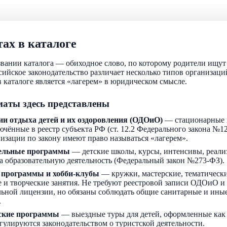
ах в каталоге
звании каталога — обиходное слово, по которому родители ищу
ссийское законодательство различает несколько типов организаци
 каталоге является «лагерем» в юридическом смысле.
аты здесь представлены
ии отдыха детей и их оздоровления (ОДОиО)
— стационарные 
ючённые в реестр субъекта РФ (ст. 12.2 Федерального закона №1
низации по закону имеют право называться «лагерем».
ельные программы
— детские школы, курсы, интенсивы, реали
а образовательную деятельность (Федеральный закон №273-ФЗ).
 программы и хобби-клубы
— кружки, мастерские, тематически
 и творческие занятия. Не требуют реестровой записи ОДОиО и
льной лицензии, но обязаны соблюдать общие санитарные и ин
.
ские программы
— выездные туры для детей, оформленные как
егулируются законодательством о туристской деятельности.