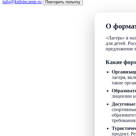
info@kidsincamp.ru
Повторить попытку
О формат
«Лагерь» в на
для детей. Ро
предложение в
Какие форм
Организац
лагеря, вкл
такие орга
Образоват
лицензии н
Досуговые
спортивные
образовате
требования
Туристиче
продукт. Р