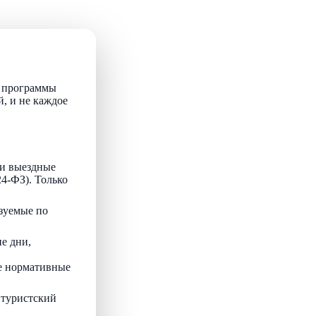
т программы
й, и не каждое
и выездные
24-ФЗ). Только
зуемые по
е дни,
ые нормативные
 туристский