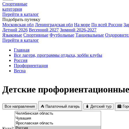
Спортивные
категория
Перейти в каталог
Подобрать путевку
Московская обл
Ленинградская обл
На море
По всей России
За
Летний 2026
Весенний 2027
Зимний 2026-2027
Языковые
Спортивные
Футбольные
Танцевальные
Оздоровите
Перейти в каталог
Главная
Все лагеря, программы отдыха, хобби клубы
Россия
Профориентация
Весна
Детские профориентационные 
Все направления
⛺ Палаточный лагерь
🧳 Детский тур
🏙️ Го
Куда?