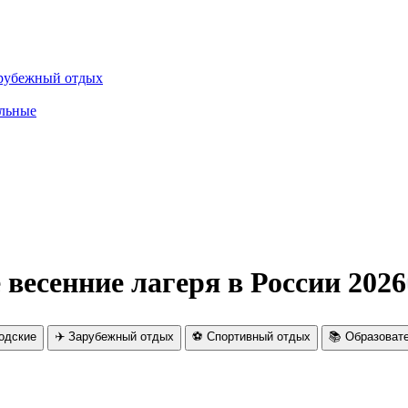
рубежный отдых
льные
весенние лагеря в России 2026
родские
✈️ Зарубежный отдых
⚽ Спортивный отдых
📚 Образоват