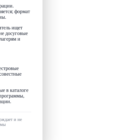
рации.
няется; формат
ны.
итель ищет
ие досуговые
лагерям и
естровые
осовестные
ые в каталоге
 программы,
ации.
рждает и не
ммы