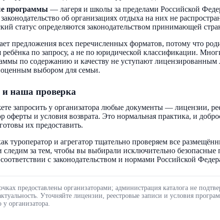
ые программы
— лагеря и школы за пределами Российской Феде
 законодательство об организациях отдыха на них не распростра
кий статус определяются законодательством принимающей стра
ает предложения всех перечисленных форматов, потому что род
 ребёнка по запросу, а не по юридической классификации. Мног
аммы по содержанию и качеству не уступают лицензированным 
ноценным выбором для семьи.
 и наша проверка
ете запросить у организатора любые документы — лицензии, ре
ор оферты и условия возврата. Это нормальная практика, и добр
готовы их предоставить.
ак туроператор и агрегатор тщательно проверяем все размещённ
 следим за тем, чтобы вы выбирали исключительно безопасные
соответствии с законодательством и нормами Российской Федер
очках предоставлены организаторами; администрация каталога не подтве
актуальность. Уточняйте лицензии, реестровые записи и условия програ
 у организатора.