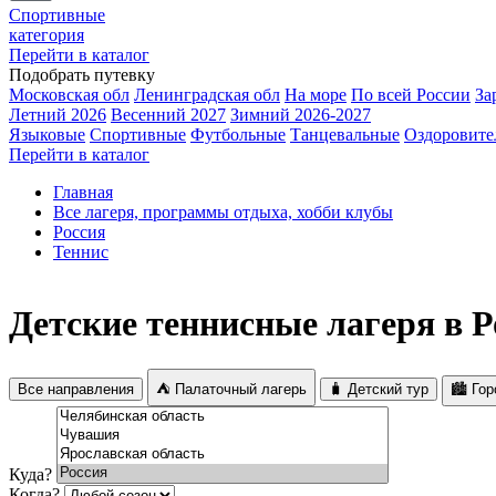
Спортивные
категория
Перейти в каталог
Подобрать путевку
Московская обл
Ленинградская обл
На море
По всей России
За
Летний 2026
Весенний 2027
Зимний 2026-2027
Языковые
Спортивные
Футбольные
Танцевальные
Оздоровите
Перейти в каталог
Главная
Все лагеря, программы отдыха, хобби клубы
Россия
Теннис
Детские теннисные лагеря в Р
Все направления
⛺ Палаточный лагерь
🧳 Детский тур
🏙️ Го
Куда?
Когда?