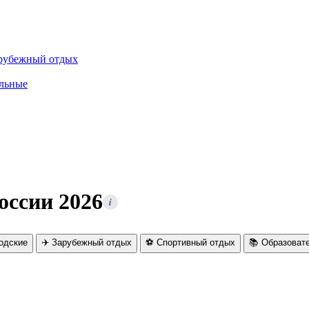
рубежный отдых
льные
оссии 2026
i
родские
✈️ Зарубежный отдых
⚽ Спортивный отдых
📚 Образоват