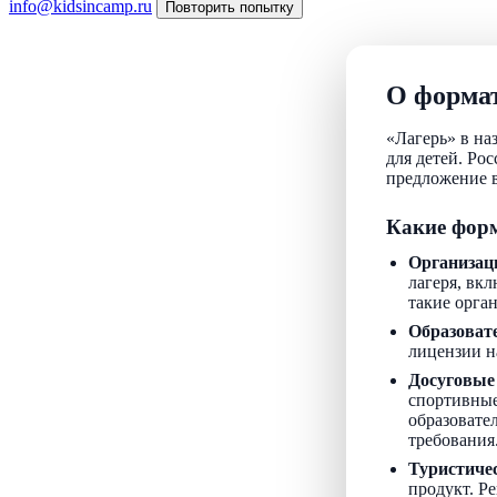
info@kidsincamp.ru
Повторить попытку
О формат
«Лагерь» в на
для детей. Ро
предложение в
Какие форм
Организац
лагеря, вкл
такие орга
Образоват
лицензии н
Досуговые
спортивные
образовате
требования
Туристиче
продукт. Р