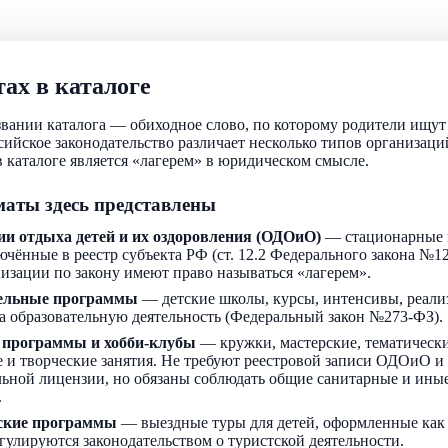
ах в каталоге
звании каталога — обиходное слово, по которому родители ищу
ссийское законодательство различает несколько типов организаци
 каталоге является «лагерем» в юридическом смысле.
аты здесь представлены
ии отдыха детей и их оздоровления (ОДОиО)
— стационарные 
ючённые в реестр субъекта РФ (ст. 12.2 Федерального закона №1
низации по закону имеют право называться «лагерем».
ельные программы
— детские школы, курсы, интенсивы, реали
а образовательную деятельность (Федеральный закон №273-ФЗ).
 программы и хобби-клубы
— кружки, мастерские, тематически
 и творческие занятия. Не требуют реестровой записи ОДОиО и
льной лицензии, но обязаны соблюдать общие санитарные и ин
.
ские программы
— выездные туры для детей, оформленные как
егулируются законодательством о туристской деятельности.