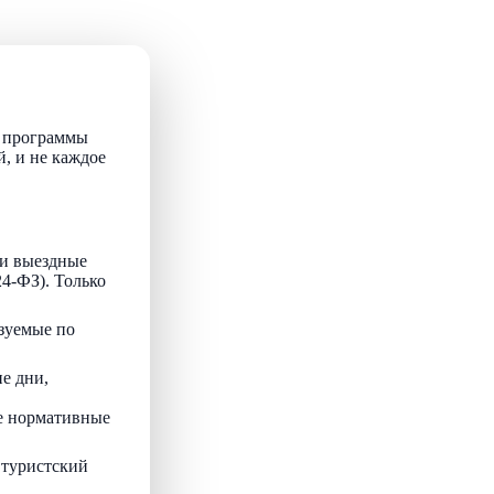
т программы
й, и не каждое
и выездные
24-ФЗ). Только
зуемые по
е дни,
ые нормативные
 туристский