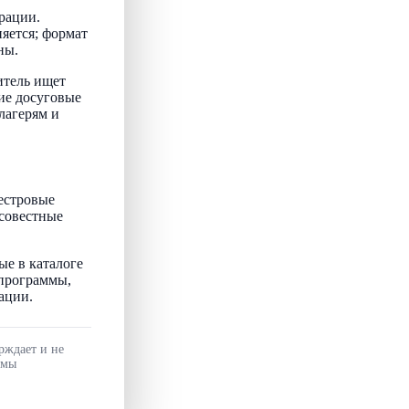
рации.
няется; формат
ны.
итель ищет
ие досуговые
лагерям и
естровые
осовестные
ые в каталоге
 программы,
ации.
рждает и не
ммы