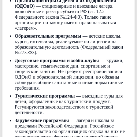
Организации отдыха детей и их оздоровления
(ОДОиО)
— стационарные и выездные лагеря,
включённые в реестр субъекта РФ (ст. 12.2
Федерального закона №124-ФЗ). Только такие
организации по закону имеют право называться
«лагерем».
Образовательные программы
— детские школы,
курсы, интенсивы, реализуемые по лицензии на
образовательную деятельность (Федеральный закон
№273-ФЗ).
Досуговые программы и хобби-клубы
— кружки,
мастерские, тематические дни, спортивные и
творческие занятия. Не требуют реестровой записи
ОДОиО и образовательной лицензии, но обязаны
соблюдать общие санитарные и иные нормативные
требования.
Туристические программы
— выездные туры для
детей, оформленные как туристский продукт.
Регулируются законодательством о туристской
деятельности.
Зарубежные программы
— лагеря и школы за
пределами Российской Федерации. Российское
законодательство об организациях отдыха на них не
распространяется; формат и юридический статус