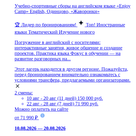
Учебно-спортивные сборы на английском языке «Enjoy
Camp» English, Одинцово, «Жаворонки»
🏆 Лидер по бронированиям!
Топ!
Иностранные
языки
Тематический
Изучение нового
Погружение в английский с носителями:
интерактивные занятия, живое общение и создание
проектов. Практика языка Фокус в обучении — на
развитие разговорных на...
Этот лагерь находится в другом регионе. Пожалуйста,
перед бронированием внимательно ознакомьтесь с
условиями трансфера, предлагаемыми организаторами.
2 смены:
10 авг - 20 авг (11 дней)
150 000 руб.
22 авг - 28 авг (7 дней)
71 990 руб.
Можно оплатить на сайте
от 71 990 ₽
10.08.2026 — 20.08.2026