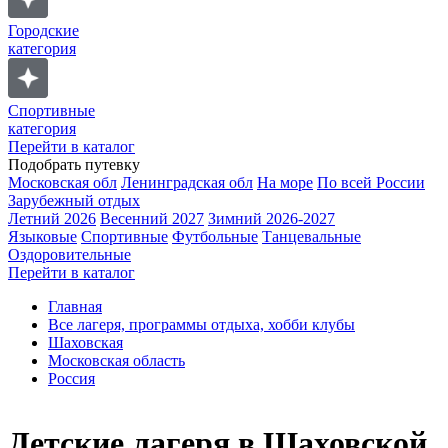
Городские
категория
Спортивные
категория
Перейти в каталог
Подобрать путевку
Московская обл
Ленинградская обл
На море
По всей России
Зарубежный отдых
Летний 2026
Весенний 2027
Зимний 2026-2027
Языковые
Спортивные
Футбольные
Танцевальные
Оздоровительные
Перейти в каталог
Главная
Все лагеря, программы отдыха, хобби клубы
Шаховская
Московская область
Россия
Детские лагеря в Шаховской