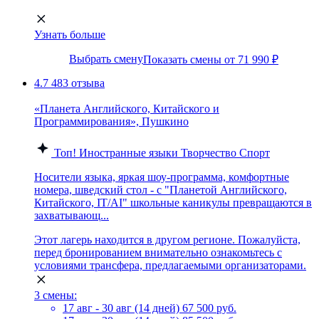
Узнать больше
Выбрать смену
Показать смены от 71 990 ₽
4.7
483 отзыва
«Планета Английского, Китайского и
Программирования», Пушкино
Топ!
Иностранные языки
Творчество
Спорт
Носители языка, яркая шоу-программа, комфортные
номера, шведский стол - с "Планетой Английского,
Китайского, IT/AI" школьные каникулы превращаются в
захватывающ...
Этот лагерь находится в другом регионе. Пожалуйста,
перед бронированием внимательно ознакомьтесь с
условиями трансфера, предлагаемыми организаторами.
3 смены:
17 авг - 30 авг (14 дней)
67 500 руб.