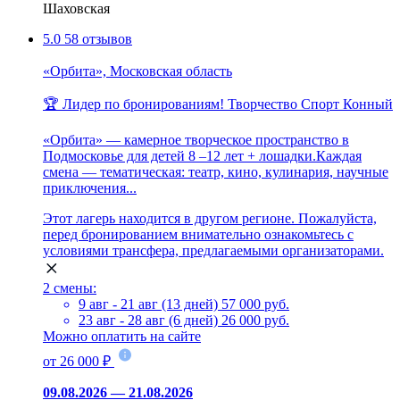
Шаховская
5.0
58 отзывов
«Орбита», Московская область
🏆 Лидер по бронированиям!
Творчество
Спорт
Конный
«Орбита» — камерное творческое пространство в
Подмосковье для детей 8 –12 лет + лошадки.Каждая
смена — тематическая: театр, кино, кулинария, научные
приключения...
Этот лагерь находится в другом регионе. Пожалуйста,
перед бронированием внимательно ознакомьтесь с
условиями трансфера, предлагаемыми организаторами.
2 смены:
9 авг - 21 авг (13 дней)
57 000 руб.
23 авг - 28 авг (6 дней)
26 000 руб.
Можно оплатить на сайте
от 26 000 ₽
09.08.2026 — 21.08.2026