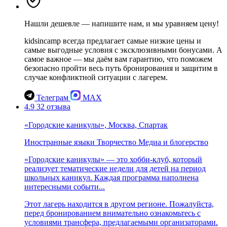
Нашли дешевле — напишите нам, и мы уравняем цену!
kidsincamp всегда предлагает самые низкие цены и
самые выгодные условия с эксклюзивными бонусами. А
самое важное — мы даём вам гарантию, что поможем
безопасно пройти весь путь бронирования и защитим в
случае конфликтной ситуации с лагерем.
Телеграм
MAX
4.9
32 отзыва
«Городские каникулы», Москва, Спартак
Иностранные языки
Творчество
Медиа и блогерство
«Городские каникулы» — это хобби-клуб, который
реализует тематические недели для детей на период
школьных каникул. Каждая программа наполнена
интересными событи...
Этот лагерь находится в другом регионе. Пожалуйста,
перед бронированием внимательно ознакомьтесь с
условиями трансфера, предлагаемыми организаторами.