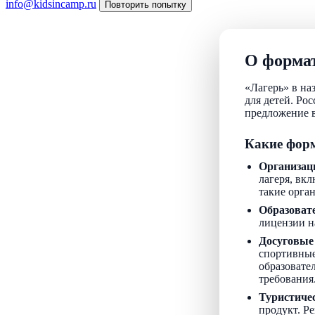
info@kidsincamp.ru
Повторить попытку
О формат
«Лагерь» в на
для детей. Ро
предложение в
Какие форм
Организац
лагеря, вкл
такие орга
Образоват
лицензии н
Досуговые
спортивные
образовате
требования
Туристиче
продукт. Р