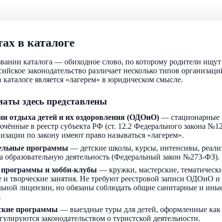
ах в каталоге
звании каталога — обиходное слово, по которому родители ищу
ссийское законодательство различает несколько типов организаци
 каталоге является «лагерем» в юридическом смысле.
аты здесь представлены
ии отдыха детей и их оздоровления (ОДОиО)
— стационарные 
ючённые в реестр субъекта РФ (ст. 12.2 Федерального закона №1
низации по закону имеют право называться «лагерем».
ельные программы
— детские школы, курсы, интенсивы, реали
а образовательную деятельность (Федеральный закон №273-ФЗ).
 программы и хобби-клубы
— кружки, мастерские, тематически
 и творческие занятия. Не требуют реестровой записи ОДОиО и
льной лицензии, но обязаны соблюдать общие санитарные и ин
.
ские программы
— выездные туры для детей, оформленные как
егулируются законодательством о туристской деятельности.