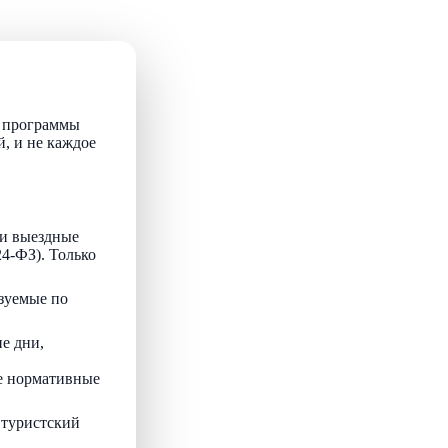
т программы
й, и не каждое
и выездные
24-ФЗ). Только
зуемые по
е дни,
ые нормативные
 туристский