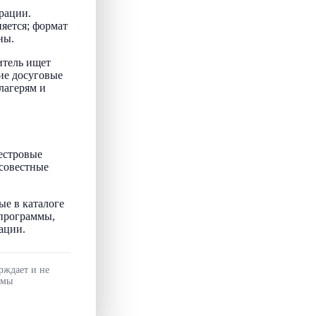
рации.
няется; формат
ны.
итель ищет
ие досуговые
лагерям и
естровые
осовестные
ые в каталоге
 программы,
ации.
рждает и не
ммы