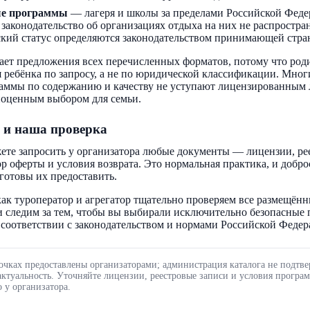
ые программы
— лагеря и школы за пределами Российской Феде
 законодательство об организациях отдыха на них не распростра
кий статус определяются законодательством принимающей стра
ает предложения всех перечисленных форматов, потому что род
 ребёнка по запросу, а не по юридической классификации. Мног
аммы по содержанию и качеству не уступают лицензированным 
ноценным выбором для семьи.
 и наша проверка
ете запросить у организатора любые документы — лицензии, ре
ор оферты и условия возврата. Это нормальная практика, и добр
готовы их предоставить.
ак туроператор и агрегатор тщательно проверяем все размещённ
 следим за тем, чтобы вы выбирали исключительно безопасные
соответствии с законодательством и нормами Российской Федер
очках предоставлены организаторами; администрация каталога не подтве
актуальность. Уточняйте лицензии, реестровые записи и условия програ
 у организатора.