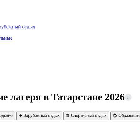
рубежный отдых
льные
е лагеря в Татарстане 2026
i
родские
✈️ Зарубежный отдых
⚽ Спортивный отдых
📚 Образоват