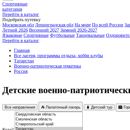
Спортивные
категория
Перейти в каталог
Подобрать путевку
Московская обл
Ленинградская обл
На море
По всей России
За
Летний 2026
Весенний 2027
Зимний 2026-2027
Языковые
Спортивные
Футбольные
Танцевальные
Оздоровите
Перейти в каталог
Главная
Все лагеря, программы отдыха, хобби клубы
Татарстан
Военно-патриотическая тематика
Россия
Детские военно-патриотически
Все направления
⛺ Палаточный лагерь
🧳 Детский тур
🏙️ Го
Куда?