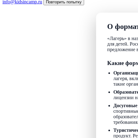
info@kidsincamp.ru
Повторить попытку
О формат
«Лагерь» в на
для детей. Ро
предложение в
Какие форм
Организац
лагеря, вкл
такие орга
Образоват
лицензии н
Досуговые
спортивные
образовате
требования
Туристиче
продукт. Р