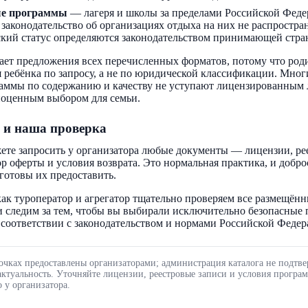
ые программы
— лагеря и школы за пределами Российской Феде
 законодательство об организациях отдыха на них не распростра
кий статус определяются законодательством принимающей стра
ает предложения всех перечисленных форматов, потому что род
 ребёнка по запросу, а не по юридической классификации. Мног
аммы по содержанию и качеству не уступают лицензированным 
ноценным выбором для семьи.
 и наша проверка
ете запросить у организатора любые документы — лицензии, ре
ор оферты и условия возврата. Это нормальная практика, и добр
готовы их предоставить.
ак туроператор и агрегатор тщательно проверяем все размещённ
 следим за тем, чтобы вы выбирали исключительно безопасные
соответствии с законодательством и нормами Российской Федер
очках предоставлены организаторами; администрация каталога не подтве
актуальность. Уточняйте лицензии, реестровые записи и условия програ
 у организатора.