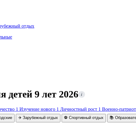
рубежный отдых
льные
я детей 9 лет 2026
i
рчество
1
Изучение нового
1
Личностный рост
1
Военно-патриот
родские
✈️ Зарубежный отдых
⚽ Спортивный отдых
📚 Образоват