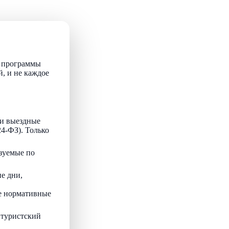
т программы
й, и не каждое
и выездные
24-ФЗ). Только
зуемые по
е дни,
ые нормативные
 туристский