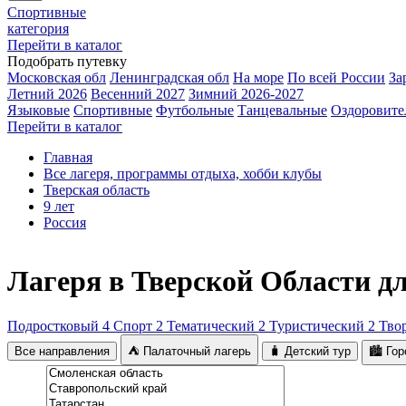
Спортивные
категория
Перейти в каталог
Подобрать путевку
Московская обл
Ленинградская обл
На море
По всей России
За
Летний 2026
Весенний 2027
Зимний 2026-2027
Языковые
Спортивные
Футбольные
Танцевальные
Оздоровите
Перейти в каталог
Главная
Все лагеря, программы отдыха, хобби клубы
Тверская область
9 лет
Россия
Лагеря в Тверской Области дл
Подростковый
4
Спорт
2
Тематический
2
Туристический
2
Тво
Все направления
⛺ Палаточный лагерь
🧳 Детский тур
🏙️ Го