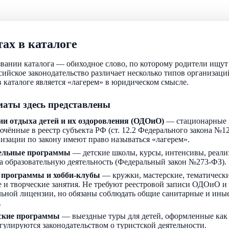
ах в каталоге
звании каталога — обиходное слово, по которому родители ищу
ссийское законодательство различает несколько типов организаци
 каталоге является «лагерем» в юридическом смысле.
аты здесь представлены
ии отдыха детей и их оздоровления (ОДОиО)
— стационарные 
ючённые в реестр субъекта РФ (ст. 12.2 Федерального закона №1
низации по закону имеют право называться «лагерем».
ельные программы
— детские школы, курсы, интенсивы, реали
а образовательную деятельность (Федеральный закон №273-ФЗ).
 программы и хобби-клубы
— кружки, мастерские, тематически
 и творческие занятия. Не требуют реестровой записи ОДОиО и
льной лицензии, но обязаны соблюдать общие санитарные и ин
.
ские программы
— выездные туры для детей, оформленные как
егулируются законодательством о туристской деятельности.