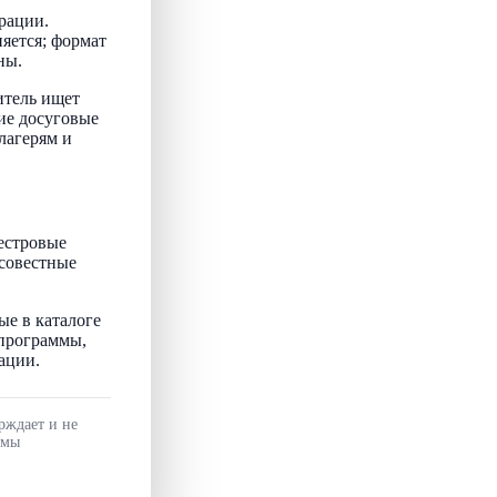
рации.
няется; формат
ны.
итель ищет
ие досуговые
лагерям и
естровые
осовестные
ые в каталоге
 программы,
ации.
рждает и не
ммы