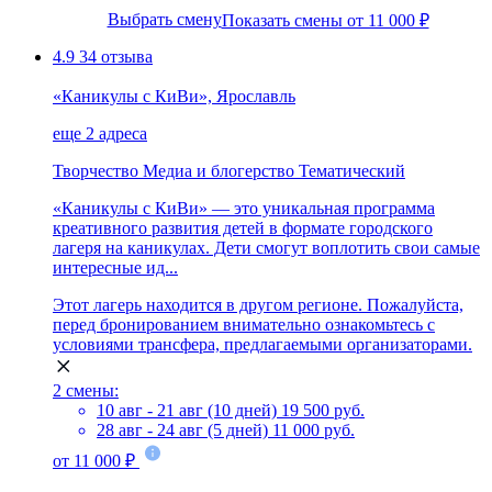
Выбрать смену
Показать смены от 11 000 ₽
4.9
34 отзыва
«Каникулы с КиВи», Ярославль
еще 2 адреса
Творчество
Медиа и блогерство
Тематический
«Каникулы с КиВи» — это уникальная программа
креативного развития детей в формате городского
лагеря на каникулах. Дети смогут воплотить свои самые
интересные ид...
Этот лагерь находится в другом регионе. Пожалуйста,
перед бронированием внимательно ознакомьтесь с
условиями трансфера, предлагаемыми организаторами.
2 смены:
10 авг - 21 авг (10 дней)
19 500 руб.
28 авг - 24 авг (5 дней)
11 000 руб.
от 11 000 ₽