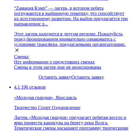
“Zамания Кэмп” — лагерь, в котором ребята
погружаются в выбранную тематику, что способствует
их всестороннему развитию. На выбор предлагается три
направления: р...
Этот лагерь находится в другом регионе. Пожалуйста,
перед бронированием внимательно ознакомьтесь с
условиями трансфера, предлагаемыми организаторами.
Смены:
Нет информации о предстоящих сменах
Смены в этом лагере еще не анонсированы
Оставить заявку
Оставить заявку
4.1
196 отзывов
«Молодая гвардия», Ярославль
Творчество
Спорт
Оздоровление
Лагерь «Молодая гвардия» предлагает ребятам весело и
ярко провести каникулы на берегу реки Волга.
Тематические смены насыщают программу творческими