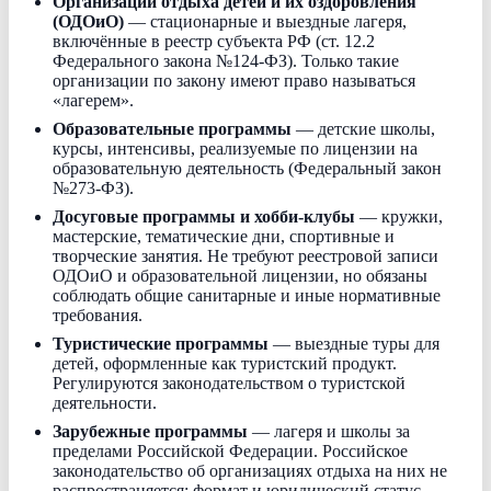
Организации отдыха детей и их оздоровления
(ОДОиО)
— стационарные и выездные лагеря,
включённые в реестр субъекта РФ (ст. 12.2
Федерального закона №124-ФЗ). Только такие
организации по закону имеют право называться
«лагерем».
Образовательные программы
— детские школы,
курсы, интенсивы, реализуемые по лицензии на
образовательную деятельность (Федеральный закон
№273-ФЗ).
Досуговые программы и хобби-клубы
— кружки,
мастерские, тематические дни, спортивные и
творческие занятия. Не требуют реестровой записи
ОДОиО и образовательной лицензии, но обязаны
соблюдать общие санитарные и иные нормативные
требования.
Туристические программы
— выездные туры для
детей, оформленные как туристский продукт.
Регулируются законодательством о туристской
деятельности.
Зарубежные программы
— лагеря и школы за
пределами Российской Федерации. Российское
законодательство об организациях отдыха на них не
распространяется; формат и юридический статус