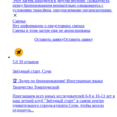
Этот лагерь находится в другом регионе. Пожалуйста,
перед бронированием внимательно ознакомьтесь с
условиями трансфера, предлагаемыми организаторами.
Смены:
Нет информации о предстоящих сменах
Смены в этом лагере еще не анонсированы
Оставить заявку
Оставить заявку
5.0
39 отзывов
Звёздный старт, Сочи
🏆 Лидер по бронированиям!
Иностранные языки
Творчество
Тематический
Приглашаем всех юных исследователей 6-9 и 10-13 лет в
наш летний клуб "Звёздный старт" в самом центре
удивительного города-курорта Сочи, чтобы весело
отдохнуть...