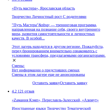
«Путь мастера», Ярославская область
Творчество
Личностный рост
С родителями
"Путь Мастера"&nbsp; — тренинговая программа,
направленная на познание себя, своего внутреннего
мира, развития самостоятельности и личностных
качеств. В особой...
Этот лагерь находится в другом регионе. Пожалуйста,
перед бронированием внимательно ознакомьтесь с
условиями трансфера, предлагаемыми организаторами.
Смены:
Нет информации о предстоящих сменах
Смены в этом лагере еще не анонсированы
Оставить заявку
Оставить заявку
4.2
121 отзыв
«Zамания Кэмп», Переславль-Залесский, «Азимут»
Иностранные языки
Творчество
Тематический