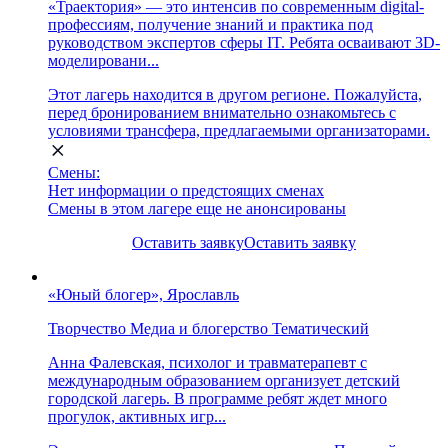
«Траектория» — это интенсив по современным digital-
профессиям, получение знаний и практика под
руководством экспертов сферы IT. Ребята осваивают 3D-
моделировани...
Этот лагерь находится в другом регионе. Пожалуйста,
перед бронированием внимательно ознакомьтесь с
условиями трансфера, предлагаемыми организаторами.
Смены:
Нет информации о предстоящих сменах
Смены в этом лагере еще не анонсированы
Оставить заявку
Оставить заявку
«Юный блогер», Ярославль
Творчество
Медиа и блогерство
Тематический
Анна Фалевская, психолог и травматерапевт с
международным образованием организует детский
городской лагерь. В программе ребят ждет много
прогулок, активных игр...