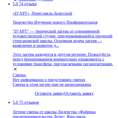
5.0
74 отзыва
«D’АРТ», Переславль-Залесский
Творчество
Изучение нового
Профориентация
"D’АРТ" — творческий лагерь от одноименной
художественной студии, придерживающейся традиций
строгановской школы. Основная задача лагеря —
выявление и развитие д...
Этот лагерь находится в другом регионе. Пожалуйста,
перед бронированием внимательно ознакомьтесь с
условиями трансфера, предлагаемыми организаторами.
Смены:
Нет информации о предстоящих сменах
Смены в этом лагере еще не анонсированы
Оставить заявку
Оставить заявку
5.0
75 отзывов
Летние смены от школы Лидерства «Фабрика
предпринимательства Дети», Ярославль