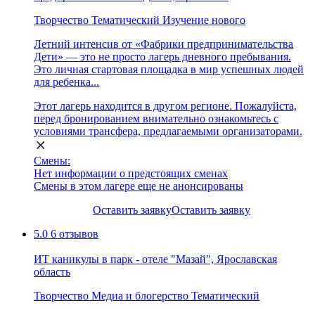
Творчество
Тематический
Изучение нового
Летний интенсив от «Фабрики предпринимательства
Дети» — это не просто лагерь дневного пребывания.
Это личная стартовая площадка в мир успешных людей
для ребенка...
Этот лагерь находится в другом регионе. Пожалуйста,
перед бронированием внимательно ознакомьтесь с
условиями трансфера, предлагаемыми организаторами.
Смены:
Нет информации о предстоящих сменах
Смены в этом лагере еще не анонсированы
Оставить заявку
Оставить заявку
5.0
6 отзывов
ИТ каникулы в парк - отеле "Мазай", Ярославская
область
Творчество
Медиа и блогерство
Тематический