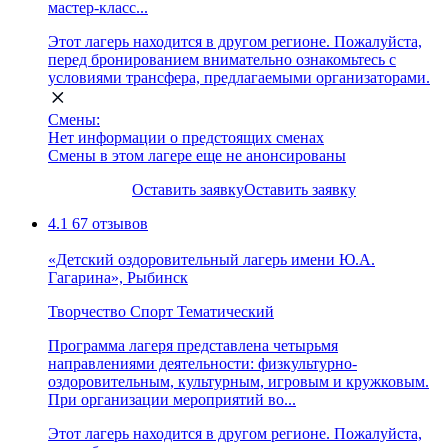
мастер-класс...
Этот лагерь находится в другом регионе. Пожалуйста,
перед бронированием внимательно ознакомьтесь с
условиями трансфера, предлагаемыми организаторами.
Смены:
Нет информации о предстоящих сменах
Смены в этом лагере еще не анонсированы
Оставить заявку
Оставить заявку
4.1
67 отзывов
«Детский оздоровительный лагерь имени Ю.А.
Гагарина», Рыбинск
Творчество
Спорт
Тематический
Программа лагеря представлена четырьмя
направлениями деятельности: физкультурно-
оздоровительным, культурным, игровым и кружковым.
При организации мероприятий во...
Этот лагерь находится в другом регионе. Пожалуйста,