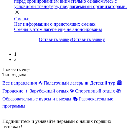
перед бронированием внимательно ознакомьтесь с
условиями трансфера, предлагаемыми организаторами.
Смены:
Нет информации о предстоящих сменах
Смены в этом лагере еще не анонсированы
Оставить заявку
Оставить заявку
1
2
Показать еще
Тип отдыха
Все направления
⛺
Палаточный лагерь
🧳
Детский тур
🏙️
Городские
✈️
Зарубежный отдых
⚽
Спортивный отдых
📚
Образовательные курсы и выезды
🎭
Развлекательные
программы
Подпишитесь и узнавайте первыми о наших горящих
путёвках!