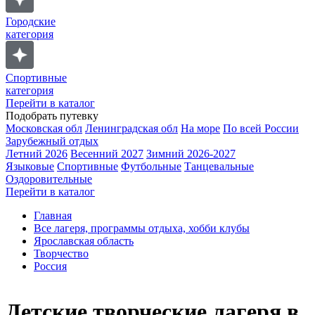
Городские
категория
Спортивные
категория
Перейти в каталог
Подобрать путевку
Московская обл
Ленинградская обл
На море
По всей России
Зарубежный отдых
Летний 2026
Весенний 2027
Зимний 2026-2027
Языковые
Спортивные
Футбольные
Танцевальные
Оздоровительные
Перейти в каталог
Главная
Все лагеря, программы отдыха, хобби клубы
Ярославская область
Творчество
Россия
Детские творческие лагеря в