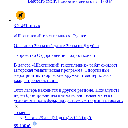
Выбрать смену
Показать смены от 71 800 ₽
3.2
431 отзыв
«Шахтинский текстильщик», Туапсе
Ольгинка
29 км от Туапсе
29 км от Джубги
Творчество
Оздоровление
Подростковый
В лагере «Шахтинский текстильщик» ребят ожидает
авторская тематическая программа. Спортивные
мероприятия, творческие кружки и мастер-классы —
каждый ребенок най...
Этот лагерь находится в другом регионе. Пожалуйста,
перед бронированием внимательно ознакомьтесь с
условиями трансфера, предлагаемыми организаторами.
1 смена:
9 авг - 29 авг (21 день)
89 150 руб.
89 150 ₽