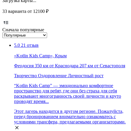
Загрузка карты...
33 варианта от 12100 ₽
Сначала популярные
5.0
21 отзыв
«Kotlin Kids Camp», Крым
Феодосия
350 км от Краснодара
207 км от Севастополя
Творчество
Оздоровление
Личностный рост
“Kotlin Kids Camp” — эмоционально комфортное
пространство для ребят, где они без страха для себя
раскрывают многогранность своей личности и круто
проводят время...
Этот лагерь находится в другом регионе. Пожалуйста,
перед бронированием внимательно ознакомьтесь с
условиями трансфера, предлагаемыми организаторами.