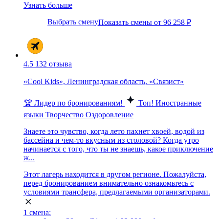
Узнать больше
Выбрать смену
Показать смены от 96 258 ₽
4.5
132 отзыва
«Cool Kids», Ленинградская область, «Связист»
🏆 Лидер по бронированиям!
Топ!
Иностранные
языки
Творчество
Оздоровление
Знаете это чувство, когда лето пахнет хвоей, водой из
бассейна и чем-то вкусным из столовой? Когда утро
начинается с того, что ты не знаешь, какое приключение
ж...
Этот лагерь находится в другом регионе. Пожалуйста,
перед бронированием внимательно ознакомьтесь с
условиями трансфера, предлагаемыми организаторами.
1 смена: