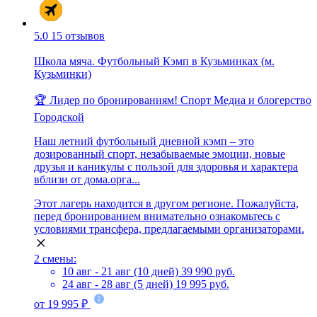
5.0
15 отзывов
Школа мяча. Футбольный Кэмп в Кузьминках (м.
Кузьминки)
🏆 Лидер по бронированиям!
Спорт
Медиа и блогерство
Городской
Наш летний футбольный дневной кэмп – это
дозированный спорт, незабываемые эмоции, новые
друзья и каникулы с пользой для здоровья и характера
вблизи от дома.орга...
Этот лагерь находится в другом регионе. Пожалуйста,
перед бронированием внимательно ознакомьтесь с
условиями трансфера, предлагаемыми организаторами.
2 смены:
10 авг - 21 авг (10 дней)
39 990 руб.
24 авг - 28 авг (5 дней)
19 995 руб.
от 19 995 ₽