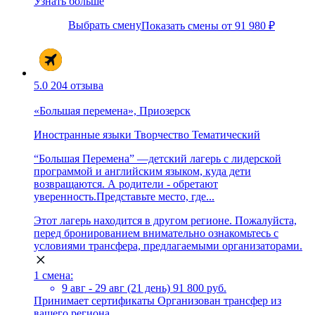
Узнать больше
Выбрать смену
Показать смены от 91 980 ₽
5.0
204 отзыва
«Большая перемена», Приозерск
Иностранные языки
Творчество
Тематический
“Большая Перемена” —детский лагерь с лидерской
программой и английским языком, куда дети
возвращаются. А родители - обретают
уверенность.Представьте место, где...
Этот лагерь находится в другом регионе. Пожалуйста,
перед бронированием внимательно ознакомьтесь с
условиями трансфера, предлагаемыми организаторами.
1 смена:
9 авг - 29 авг (21 день)
91 800 руб.
Принимает сертификаты
Организован трансфер из
вашего региона