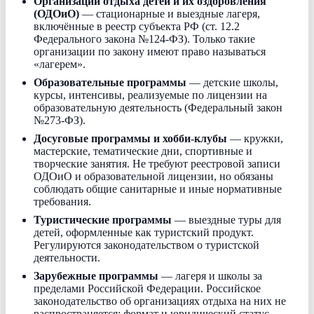
Организации отдыха детей и их оздоровления
(ОДОиО)
— стационарные и выездные лагеря,
включённые в реестр субъекта РФ (ст. 12.2
Федерального закона №124-ФЗ). Только такие
организации по закону имеют право называться
«лагерем».
Образовательные программы
— детские школы,
курсы, интенсивы, реализуемые по лицензии на
образовательную деятельность (Федеральный закон
№273-ФЗ).
Досуговые программы и хобби-клубы
— кружки,
мастерские, тематические дни, спортивные и
творческие занятия. Не требуют реестровой записи
ОДОиО и образовательной лицензии, но обязаны
соблюдать общие санитарные и иные нормативные
требования.
Туристические программы
— выездные туры для
детей, оформленные как туристский продукт.
Регулируются законодательством о туристской
деятельности.
Зарубежные программы
— лагеря и школы за
пределами Российской Федерации. Российское
законодательство об организациях отдыха на них не
распространяется; формат и юридический статус