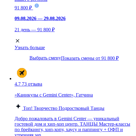
91 800 ₽
09.08.2026 — 29.08.2026
21 день — 91 800 ₽
Узнать больше
Выбрать смену
Показать смены от 91 800 ₽
4.7
73 отзыва
«Каникулы с Gemini Сenter», Гатчина
Топ!
Творчество
Подростковый
Танцы
Добро пожаловать в Gemini Center — уникальный
гостевой дом и хип-хоп центр. ТАНЦЫ Мастер-классы
по брейкингу, хип-хопу, хаусу и паппингу + ОФП и
утренняя зар...