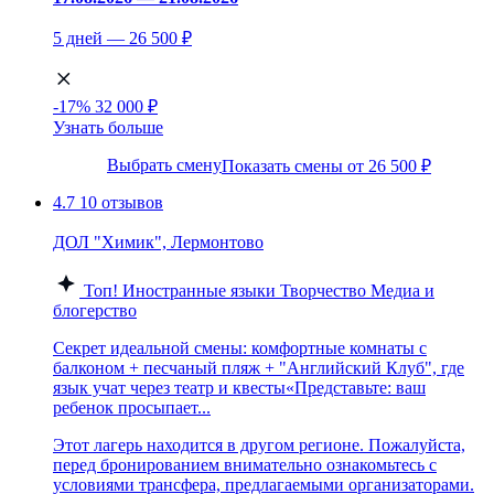
5 дней — 26 500 ₽
-17%
32 000 ₽
Узнать больше
Выбрать смену
Показать смены от 26 500 ₽
4.7
10 отзывов
ДОЛ "Химик", Лермонтово
Топ!
Иностранные языки
Творчество
Медиа и
блогерство
Секрет идеальной смены: комфортные комнаты с
балконом + песчаный пляж + "Английский Клуб", где
язык учат через театр и квесты«Представьте: ваш
ребенок просыпает...
Этот лагерь находится в другом регионе. Пожалуйста,
перед бронированием внимательно ознакомьтесь с
условиями трансфера, предлагаемыми организаторами.