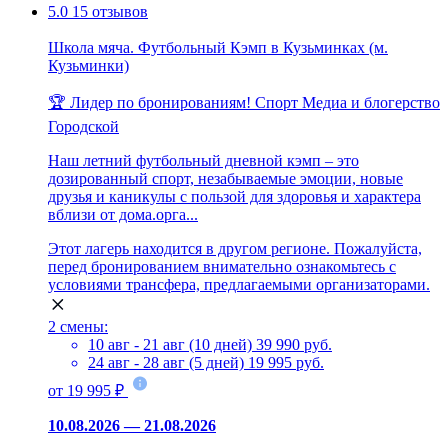
5.0
15 отзывов
Школа мяча. Футбольный Кэмп в Кузьминках (м.
Кузьминки)
🏆 Лидер по бронированиям!
Спорт
Медиа и блогерство
Городской
Наш летний футбольный дневной кэмп – это
дозированный спорт, незабываемые эмоции, новые
друзья и каникулы с пользой для здоровья и характера
вблизи от дома.орга...
Этот лагерь находится в другом регионе. Пожалуйста,
перед бронированием внимательно ознакомьтесь с
условиями трансфера, предлагаемыми организаторами.
2 смены:
10 авг - 21 авг (10 дней)
39 990 руб.
24 авг - 28 авг (5 дней)
19 995 руб.
от 19 995 ₽
10.08.2026 — 21.08.2026