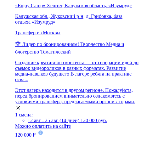
«Enjoy Camp» Хештег, Калужская область, «Изумруд»
Калужская обл., Жуковский р-н, д. Грибовка, база
отдыха «Изумруд»
Трансфер из Москвы
🏆 Лидер по бронированиям!
Творчество
Медиа и
блогерство
Тематический
Создание креативного контента — от генерации идей до
съемок видеороликов в разных форматах. Развитие
медиа-навыков будущего В лагере ребята на практике
осва...
Этот лагерь находится в другом регионе. Пожалуйста,
перед бронированием внимательно ознакомьтесь с
условиями трансфера, предлагаемыми организаторами.
1 смена:
12 авг - 25 авг (14 дней)
120 000 руб.
Можно оплатить на сайте
120 000 ₽