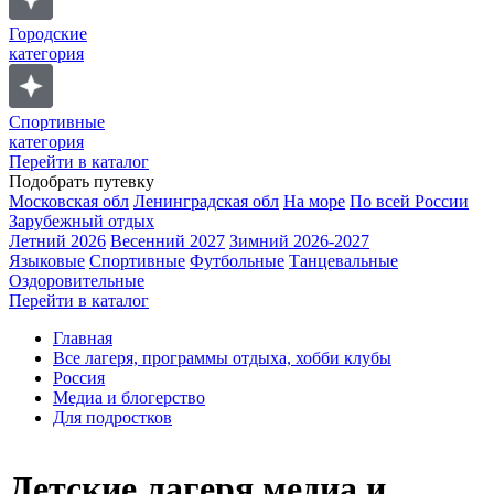
Городские
категория
Спортивные
категория
Перейти в каталог
Подобрать путевку
Московская обл
Ленинградская обл
На море
По всей России
Зарубежный отдых
Летний 2026
Весенний 2027
Зимний 2026-2027
Языковые
Спортивные
Футбольные
Танцевальные
Оздоровительные
Перейти в каталог
Главная
Все лагеря, программы отдыха, хобби клубы
Россия
Медиа и блогерство
Для подростков
Детские лагеря медиа и