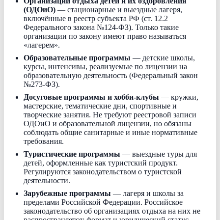
Организации отдыха детей и их оздоровления
(ОДОиО)
— стационарные и выездные лагеря,
включённые в реестр субъекта РФ (ст. 12.2
Федерального закона №124-ФЗ). Только такие
организации по закону имеют право называться
«лагерем».
Образовательные программы
— детские школы,
курсы, интенсивы, реализуемые по лицензии на
образовательную деятельность (Федеральный закон
№273-ФЗ).
Досуговые программы и хобби-клубы
— кружки,
мастерские, тематические дни, спортивные и
творческие занятия. Не требуют реестровой записи
ОДОиО и образовательной лицензии, но обязаны
соблюдать общие санитарные и иные нормативные
требования.
Туристические программы
— выездные туры для
детей, оформленные как туристский продукт.
Регулируются законодательством о туристской
деятельности.
Зарубежные программы
— лагеря и школы за
пределами Российской Федерации. Российское
законодательство об организациях отдыха на них не
распространяется; формат и юридический статус