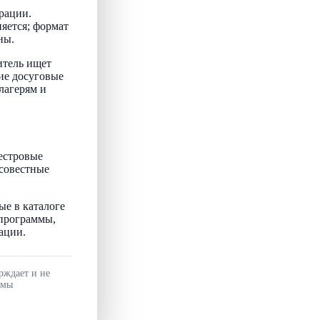
рации.
няется; формат
ны.
итель ищет
ие досуговые
лагерям и
естровые
осовестные
ые в каталоге
 программы,
ации.
рждает и не
ммы