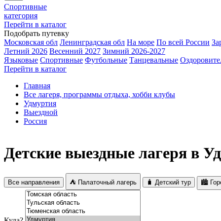
Спортивные
категория
Перейти в каталог
Подобрать путевку
Московская обл
Ленинградская обл
На море
По всей России
За
Летний 2026
Весенний 2027
Зимний 2026-2027
Языковые
Спортивные
Футбольные
Танцевальные
Оздоровите
Перейти в каталог
Главная
Все лагеря, программы отдыха, хобби клубы
Удмуртия
Выездной
Россия
Детские выездные лагеря в У
Все направления
⛺ Палаточный лагерь
🧳 Детский тур
🏙️ Го
Куда?