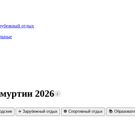
рубежный отдых
льные
дмуртии 2026
i
родские
✈️ Зарубежный отдых
⚽ Спортивный отдых
📚 Образоват