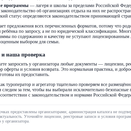
ые программы
— лагеря и школы за пределами Российской Феде
 законодательство об организациях отдыха на них не распростра
кий статус определяются законодательством принимающей стра
ает предложения всех перечисленных форматов, потому что род
 ребёнка по запросу, а не по юридической классификации. Мног
аммы по содержанию и качеству не уступают лицензированным 
ноценным выбором для семьи.
 и наша проверка
ете запросить у организатора любые документы — лицензии, ре
ор оферты и условия возврата. Это нормальная практика, и добр
готовы их предоставить.
ак туроператор и агрегатор тщательно проверяем все размещённ
 следим за тем, чтобы вы выбирали исключительно безопасные
соответствии с законодательством и нормами Российской Федер
очках предоставлены организаторами; администрация каталога не подтве
актуальность. Уточняйте лицензии, реестровые записи и условия програ
 у организатора.