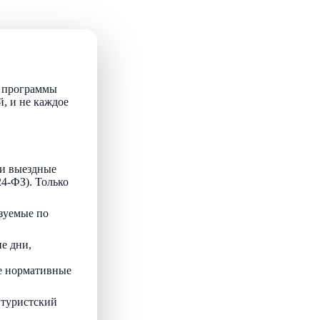
т программы
й, и не каждое
и выездные
24-ФЗ). Только
зуемые по
е дни,
ые нормативные
 туристский