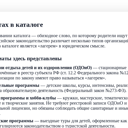
ах в каталоге
звании каталога — обиходное слово, по которому родители ищу
ссийское законодательство различает несколько типов организаци
 каталоге является «лагерем» в юридическом смысле.
аты здесь представлены
ии отдыха детей и их оздоровления (ОДОиО)
— стационарные 
ючённые в реестр субъекта РФ (ст. 12.2 Федерального закона №1
низации по закону имеют право называться «лагерем».
ельные программы
— детские школы, курсы, интенсивы, реали
а образовательную деятельность (Федеральный закон №273-ФЗ).
 программы и хобби-клубы
— кружки, мастерские, тематически
 и творческие занятия. Не требуют реестровой записи ОДОиО и
льной лицензии, но обязаны соблюдать общие санитарные и ин
.
ские программы
— выездные туры для детей, оформленные как
егулируются законодательством о туристской деятельности.