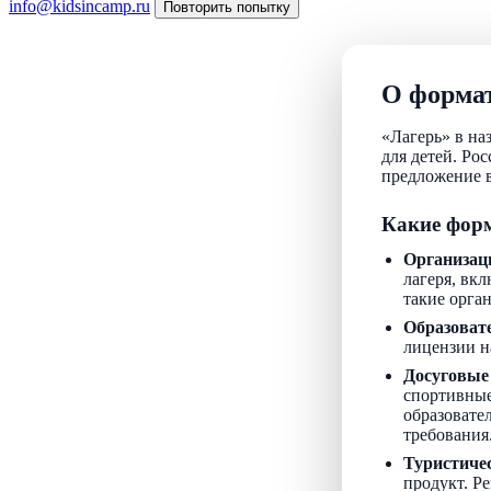
info@kidsincamp.ru
Повторить попытку
О формат
«Лагерь» в на
для детей. Ро
предложение в
Какие форм
Организац
лагеря, вкл
такие орга
Образоват
лицензии н
Досуговые
спортивные
образовате
требования
Туристиче
продукт. Р