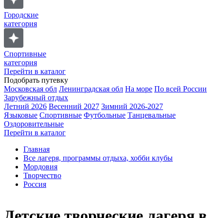
Городские
категория
Спортивные
категория
Перейти в каталог
Подобрать путевку
Московская обл
Ленинградская обл
На море
По всей России
Зарубежный отдых
Летний 2026
Весенний 2027
Зимний 2026-2027
Языковые
Спортивные
Футбольные
Танцевальные
Оздоровительные
Перейти в каталог
Главная
Все лагеря, программы отдыха, хобби клубы
Мордовия
Творчество
Россия
Детские творческие лагеря в