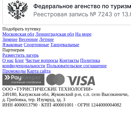
Подобрать путевку
Московская обл
Ленинградская обл
На море
Зимние
Весенние
Летние
Языковые
Спортивные
Танцевальные
Партнерам
Разместить лагерь
О нас
Блог
Частые вопросы
Контакты
Политика
конфиденциальности
Пользовательское соглашение
Промокоды
Карта сайта
ООО «ТУРИСТИЧЕСКИЕ ТЕХНОЛОГИИ»
249180, Калужская обл, Жуковский р-н, с.п. село Высокиничи,
д. Грибовка, тер. Изумруд, зд. 3
ИНН 4000013790 · КПП 400001001 · ОГРН 1244000004082