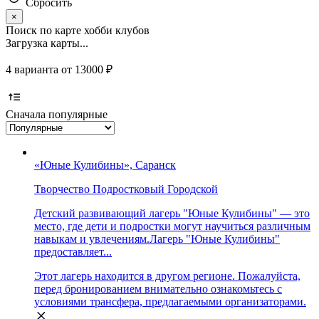
Сбросить
×
Поиск по карте хобби клубов
Загрузка карты...
4 варианта от 13000 ₽
Сначала популярные
«Юные Кулибины», Саранск
Творчество
Подростковый
Городской
Детский развивающий лагерь "Юные Кулибины" — это
место, где дети и подростки могут научиться различным
навыкам и увлечениям.Лагерь "Юные Кулибины"
предоставляет...
Этот лагерь находится в другом регионе. Пожалуйста,
перед бронированием внимательно ознакомьтесь с
условиями трансфера, предлагаемыми организаторами.