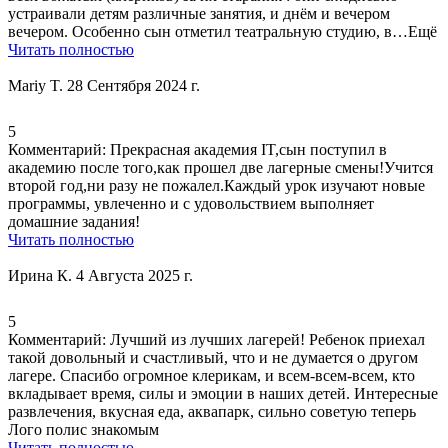
устраивали детям различные занятия
, и днём и вечером
вечером. Особенно сын отметил театральную студию, в…Ещё
Читать полностью
Mariy T.
28 Сентября 2024 г.
5
Комментарий:
Прекрасная академия IT,сын поступил в
академию после того,как прошел две лагерные смены!Учится
второй год,ни разу не пожалел.
Каждый урок изучают новые
программы
, увлеченно и с удовольствием выполняет
домашние задания!
Читать полностью
Ирина К.
4 Августа 2025 г.
5
Комментарий:
Лучший из лучших лагерей! Ребенок приехал
такой довольный и счастливый, что и не думается о другом
лагере. Спасибо огромное клерикам, и всем-всем-всем, кто
вкладывает время,
силы и эмоции в наших детей
. Интересные
развлечения,
вкусная еда
, аквапарк, сильно советую теперь
Лого полис знакомым
Читать полностью