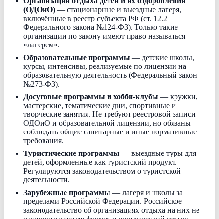
Организации отдыха детей и их оздоровления
(ОДОиО)
— стационарные и выездные лагеря,
включённые в реестр субъекта РФ (ст. 12.2
Федерального закона №124-ФЗ). Только такие
организации по закону имеют право называться
«лагерем».
Образовательные программы
— детские школы,
курсы, интенсивы, реализуемые по лицензии на
образовательную деятельность (Федеральный закон
№273-ФЗ).
Досуговые программы и хобби-клубы
— кружки,
мастерские, тематические дни, спортивные и
творческие занятия. Не требуют реестровой записи
ОДОиО и образовательной лицензии, но обязаны
соблюдать общие санитарные и иные нормативные
требования.
Туристические программы
— выездные туры для
детей, оформленные как туристский продукт.
Регулируются законодательством о туристской
деятельности.
Зарубежные программы
— лагеря и школы за
пределами Российской Федерации. Российское
законодательство об организациях отдыха на них не
распространяется; формат и юридический статус